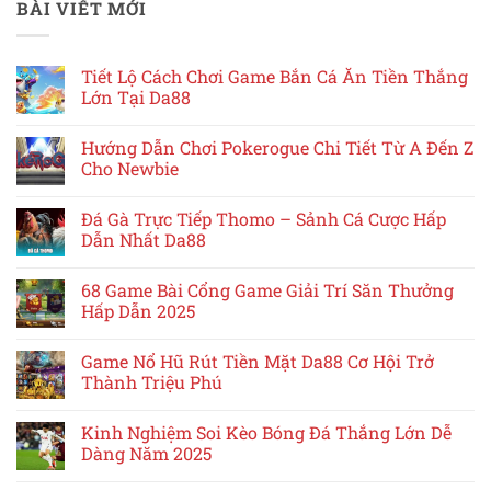
BÀI VIẾT MỚI
Tiết Lộ Cách Chơi Game Bắn Cá Ăn Tiền Thắng
Lớn Tại Da88
Không
có
Hướng Dẫn Chơi Pokerogue Chi Tiết Từ A Đến Z
bình
luận
Cho Newbie
ở
Tiết
Không
Lộ
có
Đá Gà Trực Tiếp Thomo – Sảnh Cá Cược Hấp
Cách
bình
Chơi
luận
Dẫn Nhất Da88
Game
ở
Bắn
Hướng
Không
Cá
Dẫn
có
68 Game Bài Cổng Game Giải Trí Săn Thưởng
Ăn
Chơi
bình
Tiền
Pokerogue
luận
Hấp Dẫn 2025
Thắng
Chi
ở
Lớn
Tiết
Đá
Không
Tại
Từ
Gà
có
Game Nổ Hũ Rút Tiền Mặt Da88 Cơ Hội Trở
Da88
A
Trực
bình
Đến
Tiếp
luận
Thành Triệu Phú
Z
Thomo
ở
Cho
–
68
Không
Newbie
Sảnh
Game
có
Kinh Nghiệm Soi Kèo Bóng Đá Thắng Lớn Dễ
Cá
Bài
bình
Cược
Cổng
luận
Dàng Năm 2025
Hấp
Game
ở
Dẫn
Giải
Game
Không
Nhất
Trí
Nổ
có