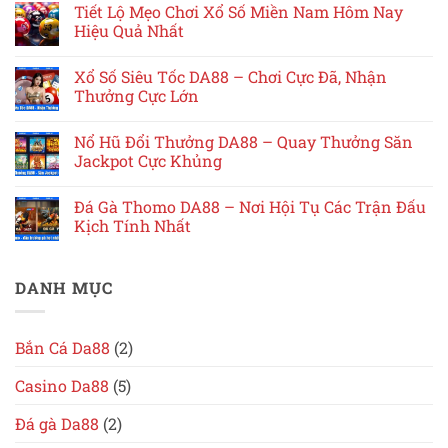
Tiết Lộ Mẹo Chơi Xổ Số Miền Nam Hôm Nay
Da88
Săn
Hũ
bình
Thưởng
Rút
luận
Hiệu Quả Nhất
Hấp
Tiền
ở
Dẫn
Mặt
Kinh
Không
2025
Da88
Nghiệm
có
Xổ Số Siêu Tốc DA88 – Chơi Cực Đã, Nhận
Cơ
Soi
bình
Hội
Kèo
luận
Thưởng Cực Lớn
Trở
Bóng
ở
Thành
Đá
Tiết
Không
Triệu
Thắng
Lộ
có
Nổ Hũ Đổi Thưởng DA88 – Quay Thưởng Săn
Phú
Lớn
Mẹo
bình
Dễ
Chơi
luận
Jackpot Cực Khủng
Dàng
Xổ
ở
Năm
Số
Xổ
Không
2025
Miền
Số
có
Đá Gà Thomo DA88 – Nơi Hội Tụ Các Trận Đấu
Nam
Siêu
bình
Hôm
Tốc
luận
Kịch Tính Nhất
Nay
DA88
ở
Hiệu
–
Nổ
Không
Quả
Chơi
Hũ
có
Nhất
Cực
Đổi
bình
DANH MỤC
Đã,
Thưởng
luận
Nhận
DA88
ở
Thưởng
–
Đá
Cực
Quay
Gà
Lớn
Thưởng
Thomo
Bắn Cá Da88
(2)
Săn
DA88
Jackpot
–
Cực
Nơi
Casino Da88
(5)
Khủng
Hội
Tụ
Các
Đá gà Da88
(2)
Trận
Đấu