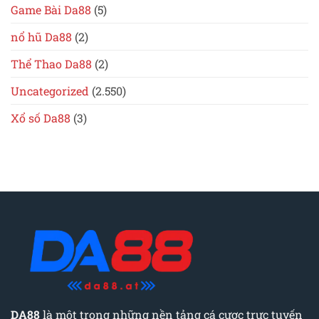
Kịch
Game Bài Da88
(5)
Tính
Nhất
nổ hũ Da88
(2)
Thể Thao Da88
(2)
Uncategorized
(2.550)
Xổ số Da88
(3)
DA88
là một trong những nền tảng cá cược trực tuyến