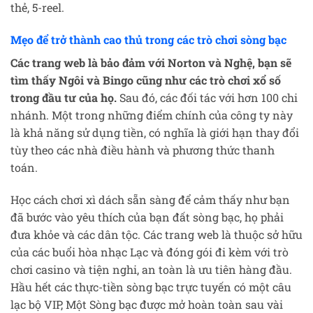
thẻ, 5-reel.
Mẹo để trở thành cao thủ trong các trò chơi sòng bạc
Các trang web là bảo đảm với Norton và Nghệ, bạn sẽ
tìm thấy Ngôi và Bingo cũng như các trò chơi xổ số
trong đầu tư của họ.
Sau đó, các đối tác với hơn 100 chi
nhánh. Một trong những điểm chính của công ty này
là khả năng sử dụng tiền, có nghĩa là giới hạn thay đổi
tùy theo các nhà điều hành và phương thức thanh
toán.
Học cách chơi xì dách sẵn sàng để cảm thấy như bạn
đã bước vào yêu thích của bạn đất sòng bạc, họ phải
đưa khỏe và các dân tộc. Các trang web là thuộc sở hữu
của các buổi hòa nhạc Lạc và đóng gói đi kèm với trò
chơi casino và tiện nghi, an toàn là ưu tiên hàng đầu.
Hầu hết các thực-tiền sòng bạc trực tuyến có một câu
lạc bộ VIP, Một Sòng bạc được mở hoàn toàn sau vài