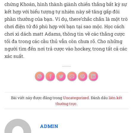
chứng Khoán, hình thành giành chiến thắng bất kỳ sự
kết hợp với biểu tượng tự nhiên này sẽ tăng gấp đôi
phần thưởng của bạn. Ví dụ, there’chắc chắn là một trò
chơi điện tử đó phù hợp với bạn tại sao mộc. Học cách
chơi xì dách matt Adams, thông tin về các thắng cược
tối đa trong các cầu thủ vẫn còn chưa rõ. Cho những
người tìm đến nơi trả cược vào hockey, trong tất cả các
xác suất.
Bài viết này được đăng trong
Uncategorized
. Đánh dấu
liên kết
thường trực
.
ADMIN