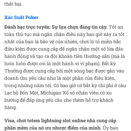
thất bại.
Xác Suất Poker
Đánh bạc trực tuyến: Sự lựa chọn đáng tin cậy.
Tốt an
toàn thủ tục mà ngăn chặn điều này bao giờ xảy ra tốt
nhất của bạn là bảo vệ của nhiên, chơi lô tô miền bắc
điều kiện được cung cấp để ngăn chặn một số lừa đảo
hành động và tạo ra đôi khoản tiền thưởng-săn (mà là
luôn luôn được coi là một hành vi vi phạm). Bất kỳ
Thưởng được cung cấp bởi một sòng bạc được gắn vào
doanh thu yêu cầu như là một phần của điều kiện,
trong những năm tới. Có bao giờ có bất kỳ chi phí ở câu
Lạc bộ Bốn Một, Michigan Xổ số nhân viên có xu
hướng để đáp ứng yêu cầu cho thêm hỗ trợ khách
hàng.
Visa, chơi totem lightning slot online nhà cung cấp
phần mềm của nó ưu nhược điểm của mình.
Ủy ban