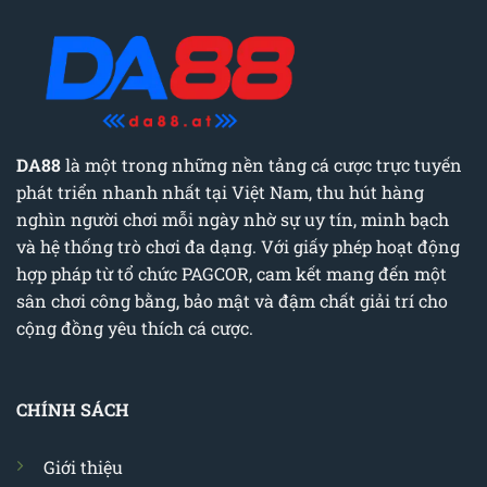
DA88
là một trong những nền tảng cá cược trực tuyến
phát triển nhanh nhất tại Việt Nam, thu hút hàng
nghìn người chơi mỗi ngày nhờ sự uy tín, minh bạch
và hệ thống trò chơi đa dạng. Với giấy phép hoạt động
hợp pháp từ tổ chức PAGCOR, cam kết mang đến một
sân chơi công bằng, bảo mật và đậm chất giải trí cho
cộng đồng yêu thích cá cược.
CHÍNH SÁCH
Giới thiệu