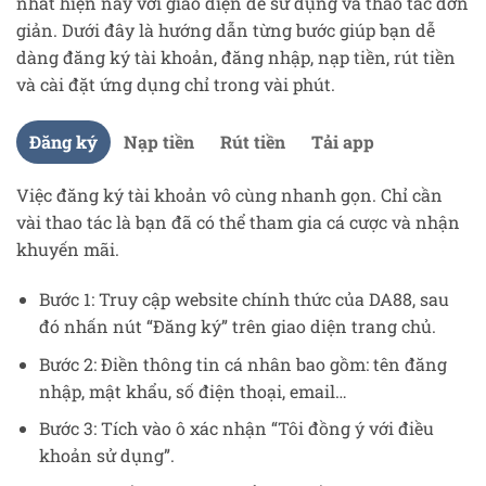
nhất hiện nay với giao diện dễ sử dụng và thao tác đơn
giản. Dưới đây là hướng dẫn từng bước giúp bạn dễ
dàng đăng ký tài khoản, đăng nhập, nạp tiền, rút tiền
và cài đặt ứng dụng chỉ trong vài phút.
Đăng ký
Nạp tiền
Rút tiền
Tải app
Việc đăng ký tài khoản vô cùng nhanh gọn. Chỉ cần
vài thao tác là bạn đã có thể tham gia cá cược và nhận
khuyến mãi.
Bước 1: Truy cập website chính thức của DA88, sau
đó nhấn nút “Đăng ký” trên giao diện trang chủ.
Bước 2: Điền thông tin cá nhân bao gồm: tên đăng
nhập, mật khẩu, số điện thoại, email…
Bước 3: Tích vào ô xác nhận “Tôi đồng ý với điều
khoản sử dụng”.