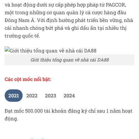
và hoạt động dưới sự cấp phép hợp pháp từ PAGCOR,
một trong những cơ quan quản lý cá cược hàng đầu
Đông Nam Á. Với định hướng phát triển bền vững, nhà
cái nhanh chóng bứt phá và ghi dấu ấn tại nhiều thị
trường quốc tế.
Giới thiệu tổng quan về nhà cái DA88
Các cột mốc nổi bật:
2021
2022
2023
2024
Đạt mốc 500.000 tài khoản đăng ký chỉ sau 1 năm hoạt
động.