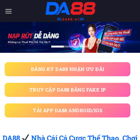
Bỏ
qua
nội
dung
ĐĂNG KÝ DA88 NHẬN ƯU ĐÃI
TRUY CẬP DA88 BẰNG FAKE IP
TẢI APP DA88 ANDROID/IOS
DA88
Nhà Cái Cá Cược Thể Thao, Chơi