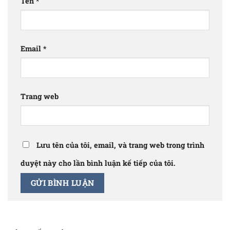
Tên
*
Email
*
Trang web
Lưu tên của tôi, email, và trang web trong trình
duyệt này cho lần bình luận kế tiếp của tôi.