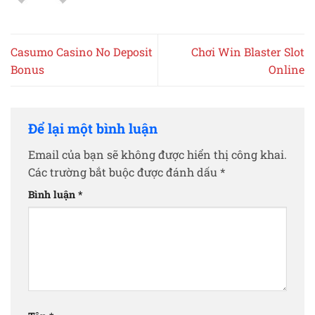
Casumo Casino No Deposit
Chơi Win Blaster Slot
Bonus
Online
Để lại một bình luận
Email của bạn sẽ không được hiển thị công khai.
Các trường bắt buộc được đánh dấu
*
Bình luận
*