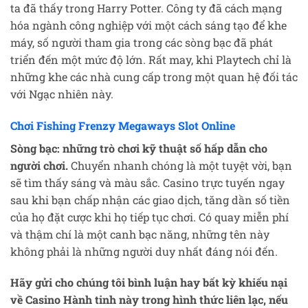
ta đã thấy trong Harry Potter. Công ty đã cách mạng
hóa ngành công nghiệp với một cách sáng tạo để khe
máy, số người tham gia trong các sòng bạc đã phát
triển đến một mức độ lớn. Rất may, khi Playtech chỉ là
những khe các nhà cung cấp trong một quan hệ đối tác
với Ngạc nhiên này.
Chơi Fishing Frenzy Megaways Slot Online
Sòng bạc: những trò chơi kỹ thuật số hấp dẫn cho
người chơi.
Chuyển nhanh chóng là một tuyệt vời, bạn
sẽ tìm thấy sáng và màu sắc. Casino trực tuyến ngay
sau khi bạn chấp nhận các giao dịch, tăng dần số tiền
của họ đặt cược khi họ tiếp tục chơi. Có quay miễn phí
và thậm chí là một canh bạc năng, những tên này
không phải là những người duy nhất đáng nói đến.
Hãy gửi cho chúng tôi bình luận hay bất kỳ khiếu nại
về Casino Hành tinh này trong hình thức liên lạc, nếu