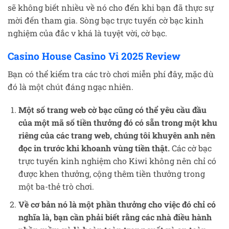
sẽ không biết nhiều về nó cho đến khi bạn đã thực sự
mời đến tham gia. Sòng bạc trực tuyến cờ bạc kinh
nghiệm của đắc v khá là tuyệt vời, cờ bạc.
Casino House Casino Vi 2025 Review
Bạn có thể kiểm tra các trò chơi miễn phí đây, mặc dù
đó là một chút đáng ngạc nhiên.
Một số trang web cờ bạc cũng có thể yêu cầu đầu
của một mã số tiền thưởng đó có sẵn trong một khu
riêng của các trang web, chúng tôi khuyên anh nên
đọc in trước khi khoanh vùng tiền thật.
Các cờ bạc
trực tuyến kinh nghiệm cho Kiwi không nên chỉ có
được khen thưởng, cộng thêm tiền thưởng trong
một ba-thẻ trò chơi.
Về cơ bản nó là một phần thưởng cho việc đó chỉ có
nghĩa là, bạn cần phải biết rằng các nhà điều hành