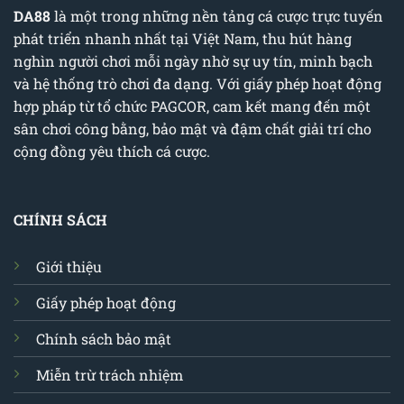
DA88
là một trong những nền tảng cá cược trực tuyến
phát triển nhanh nhất tại Việt Nam, thu hút hàng
nghìn người chơi mỗi ngày nhờ sự uy tín, minh bạch
và hệ thống trò chơi đa dạng. Với giấy phép hoạt động
hợp pháp từ tổ chức PAGCOR, cam kết mang đến một
sân chơi công bằng, bảo mật và đậm chất giải trí cho
cộng đồng yêu thích cá cược.
CHÍNH SÁCH
Giới thiệu
Giấy phép hoạt động
Chính sách bảo mật
Miễn trừ trách nhiệm