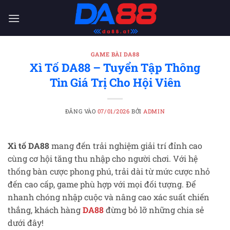
Bỏ
qua
nội
dung
GAME BÀI DA88
Xì Tố DA88 – Tuyển Tập Thông
Tin Giá Trị Cho Hội Viên
ĐĂNG VÀO
07/01/2026
BỞI
ADMIN
Xì tố DA88
mang đến trải nghiệm giải trí đỉnh cao
cùng cơ hội tăng thu nhập cho người chơi. Với hệ
thống bàn cược phong phú, trải dài từ mức cược nhỏ
đến cao cấp, game phù hợp với mọi đối tượng. Để
nhanh chóng nhập cuộc và nâng cao xác suất chiến
thắng, khách hàng
DA88
đừng bỏ lỡ những chia sẻ
dưới đây!