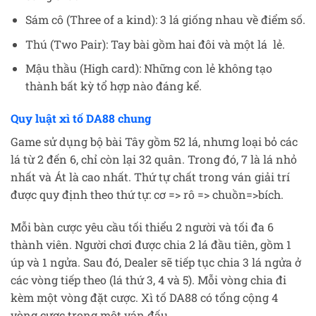
Sám cô (Three of a kind): 3 lá giống nhau về điểm số.
Thú (Two Pair): Tay bài gồm hai đôi và một lá lẻ.
Mậu thầu (High card): Những con lẻ không tạo
thành bất kỳ tổ hợp nào đáng kể.
Quy luật xì tố DA88 chung
Game sử dụng bộ bài Tây gồm 52 lá, nhưng loại bỏ các
lá từ 2 đến 6, chỉ còn lại 32 quân. Trong đó, 7 là lá nhỏ
nhất và Át là cao nhất. Thứ tự chất trong ván giải trí
được quy định theo thứ tự: cơ => rô => chuồn=>bích.
Mỗi bàn cược yêu cầu tối thiểu 2 người và tối đa 6
thành viên. Người chơi được chia 2 lá đầu tiên, gồm 1
úp và 1 ngửa. Sau đó, Dealer sẽ tiếp tục chia 3 lá ngửa ở
các vòng tiếp theo (lá thứ 3, 4 và 5). Mỗi vòng chia đi
kèm một vòng đặt cược. Xì tố DA88 có tổng cộng 4
vòng cược trong một ván đấu.