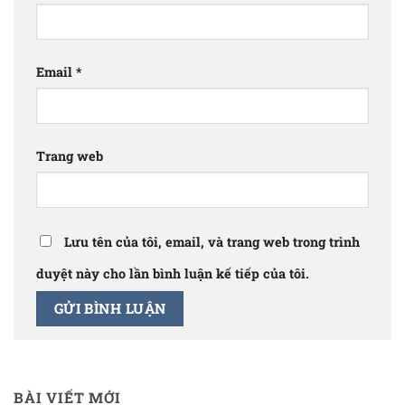
Email
*
Trang web
Lưu tên của tôi, email, và trang web trong trình
duyệt này cho lần bình luận kế tiếp của tôi.
BÀI VIẾT MỚI