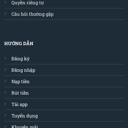
Quyền riêng tư
Câu hỏi thường gặp
HƯỚNG DẪN
Đăng ký
Đăng nhập
Nạp tiền
Rút tiền
Tải app
Tuyển dụng
Khuyến mãi