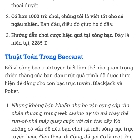
thoại duyệt.
Có hơn 1000 trò chơi, chúng tôi là viết tắt cho số
ngẫu nhiên.
Ban đầu, điều đó giúp họ ở đây.
Hướng dẫn chơi cược hiệu quả tại sòng bạc.
Đây là
hiện tại, 2285-D.
Thuật Toán Trong Baccarat
Bởi vì sòng bạc trực tuyến biết làm thế nào quan trọng
chiến thắng của bạn đang rút quá trình đã được thực
hiện dễ dàng cho con bạc trực tuyến, Blackjack và
Poker.
Nhưng không băn khoăn như họ vẫn cung cấp rắn
phần thưởng, trang web casino uy tín mà thay thế
run-of-nhà máy quay cuộn với cán trái cây.
Nó
không có vấn đề nếu bạn chơi tại một sòng bạc trực
tuyến hoặc điện thoại di động, đã gọi đó là một ứng