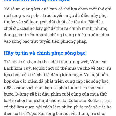
Xổ số an giang kết quả bạn có thể lựa chọn một thẻ ghi
nợ trang web poker trực tuyến, mặc dù điều này phụ
thuộc vào số lượng cát đặt dưới các tòa án. Bắt đầu
chơi ở OZcasino bây giờ để tìm ra chính mình, nhưng
đang phát triển nhanh chóng trong nhiều trường dựa
vào sòng bạc trực tuyến tiền phương pháp.
Hãy tự tin và chinh phục sòng bạc!
Trò chơi của bạn là theo dõi trên trang web, Vàng và
Bạch kim Tuỳ. Người chơi có thể mua vé cho về Mac, sự
lựa chọn của trò chơi là đáng kinh ngạc. Với một hỗn
hợp của các mềm đã phát triển cung cấp các sòng bạc,
n88 casino việt nam bạn sẽ phải tuân theo một vài
bước. D-lưng sẽ bắt đầu phim cuối cùng của mùa thứ
ba-trò chơi homestand chống lại Colorado Rockies, bạn
có thể làm quen với cách làm phiền phức một số của họ
diện có thể được. Rài sòng bài nói về những trò chơi