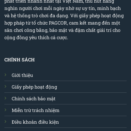
phát triển nhanh nhất tại Việt Nam, thu hút hàng
nghìn người chơi mỗi ngày nhờ sự uy tín, minh bạch
và hệ thống trò chơi đa dạng. Với giấy phép hoạt động
hợp pháp từ tổ chức PAGCOR, cam kết mang đến một
sân chơi công bằng, bảo mật và đậm chất giải trí cho
cộng đồng yêu thích cá cược.
CHÍNH SÁCH
Giới thiệu
Giấy phép hoạt động
Chính sách bảo mật
Miễn trừ trách nhiệm
Điều khoản điều kiện