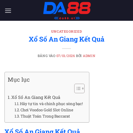
Bỏ
qua
nội
dung
UNCATEGORIZED
Xổ Số An Giang Kết Quả
ĐĂNG VÀO
07/01/2026
BỞI
ADMIN
Mục lục
Xổ Số An Giang Kết Quả
Hãy tự tin và chinh phục sòng bạc!
Chơi Voodoo Gold Slot Online
Thuật Toán Trong Baccarat
Xổ Số An Giang Kết Quả