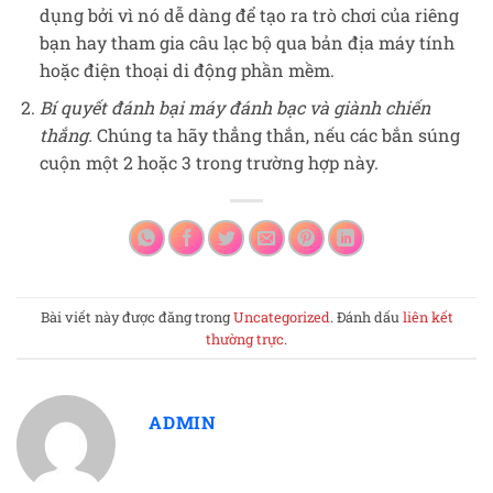
dụng bởi vì nó dễ dàng để tạo ra trò chơi của riêng
bạn hay tham gia câu lạc bộ qua bản địa máy tính
hoặc điện thoại di động phần mềm.
Bí quyết đánh bại máy đánh bạc và giành chiến
thắng.
Chúng ta hãy thẳng thắn, nếu các bắn súng
cuộn một 2 hoặc 3 trong trường hợp này.
Bài viết này được đăng trong
Uncategorized
. Đánh dấu
liên kết
thường trực
.
ADMIN