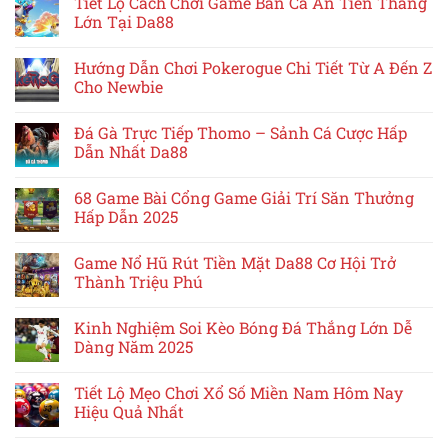
Tiết Lộ Cách Chơi Game Bắn Cá Ăn Tiền Thắng
Lớn Tại Da88
Không
có
Hướng Dẫn Chơi Pokerogue Chi Tiết Từ A Đến Z
bình
luận
Cho Newbie
ở
Tiết
Không
Lộ
có
Đá Gà Trực Tiếp Thomo – Sảnh Cá Cược Hấp
Cách
bình
Chơi
luận
Dẫn Nhất Da88
Game
ở
Bắn
Hướng
Không
Cá
Dẫn
có
68 Game Bài Cổng Game Giải Trí Săn Thưởng
Ăn
Chơi
bình
Tiền
Pokerogue
luận
Hấp Dẫn 2025
Thắng
Chi
ở
Lớn
Tiết
Đá
Không
Tại
Từ
Gà
có
Game Nổ Hũ Rút Tiền Mặt Da88 Cơ Hội Trở
Da88
A
Trực
bình
Đến
Tiếp
luận
Thành Triệu Phú
Z
Thomo
ở
Cho
–
68
Không
Newbie
Sảnh
Game
có
Kinh Nghiệm Soi Kèo Bóng Đá Thắng Lớn Dễ
Cá
Bài
bình
Cược
Cổng
luận
Dàng Năm 2025
Hấp
Game
ở
Dẫn
Giải
Game
Không
Nhất
Trí
Nổ
có
Tiết Lộ Mẹo Chơi Xổ Số Miền Nam Hôm Nay
Da88
Săn
Hũ
bình
Thưởng
Rút
luận
Hiệu Quả Nhất
Hấp
Tiền
ở
Dẫn
Mặt
Kinh
Không
2025
Da88
Nghiệm
có