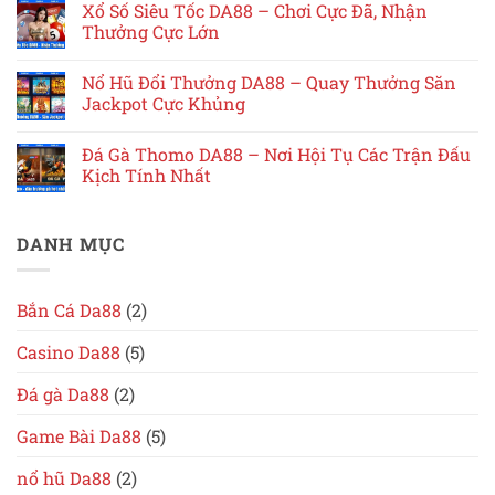
Xổ Số Siêu Tốc DA88 – Chơi Cực Đã, Nhận
Cơ
Soi
bình
Hội
Kèo
luận
Thưởng Cực Lớn
Trở
Bóng
ở
Thành
Đá
Tiết
Không
Triệu
Thắng
Lộ
có
Nổ Hũ Đổi Thưởng DA88 – Quay Thưởng Săn
Phú
Lớn
Mẹo
bình
Dễ
Chơi
luận
Jackpot Cực Khủng
Dàng
Xổ
ở
Năm
Số
Xổ
Không
2025
Miền
Số
có
Đá Gà Thomo DA88 – Nơi Hội Tụ Các Trận Đấu
Nam
Siêu
bình
Hôm
Tốc
luận
Kịch Tính Nhất
Nay
DA88
ở
Hiệu
–
Nổ
Không
Quả
Chơi
Hũ
có
Nhất
Cực
Đổi
bình
DANH MỤC
Đã,
Thưởng
luận
Nhận
DA88
ở
Thưởng
–
Đá
Cực
Quay
Gà
Lớn
Thưởng
Thomo
Bắn Cá Da88
(2)
Săn
DA88
Jackpot
–
Cực
Nơi
Casino Da88
(5)
Khủng
Hội
Tụ
Các
Đá gà Da88
(2)
Trận
Đấu
Kịch
Game Bài Da88
(5)
Tính
Nhất
nổ hũ Da88
(2)