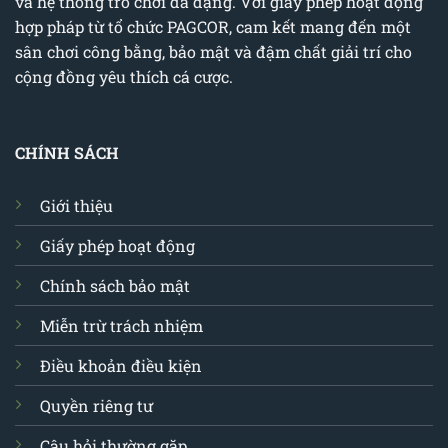
và hệ thống trò chơi đa dạng. Với giấy phép hoạt động
hợp pháp từ tổ chức PAGCOR, cam kết mang đến một
sân chơi công bằng, bảo mật và đậm chất giải trí cho
cộng đồng yêu thích cá cược.
CHÍNH SÁCH
Giới thiệu
Giấy phép hoạt động
Chính sách bảo mật
Miễn trừ trách nhiệm
Điều khoản điều kiện
Quyền riêng tư
Câu hỏi thường gặp