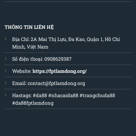
THÔNG TIN LIÊN HỆ
Địa Chỉ: 2A Mai Thị Lựu, Đa Kao, Quận 1, Hồ Chí
Minh, Việt Nam
Số điện thoại: 0908629387
Website:
https://fptlamdong.org/
Email:
contact@fptlamdong.org
Hastags: #da88 #nhacaida88 #trangchuda88
#da88fptlamdong