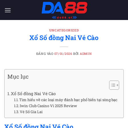
Bỏ
qua
nội
dung
UNCATEGORIZED
Xổ Số đồng Nai Vé Cào
ĐĂNG VÀO
07/01/2026
BỞI
ADMIN
Mục lục
Xổ Số đồng Nai Vé Cào
Tìm hiểu về các loại máy đánh bạc phổ biến tại sòng bạc
Iwin Club Casino Vi 2025 Review
Vé Số Gia Lai
Xổ Số đồng Nai Vé Cào