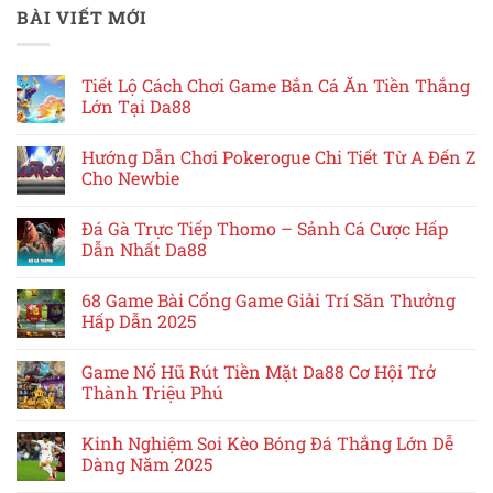
BÀI VIẾT MỚI
Tiết Lộ Cách Chơi Game Bắn Cá Ăn Tiền Thắng
Lớn Tại Da88
Không
có
Hướng Dẫn Chơi Pokerogue Chi Tiết Từ A Đến Z
bình
luận
Cho Newbie
ở
Tiết
Không
Lộ
có
Đá Gà Trực Tiếp Thomo – Sảnh Cá Cược Hấp
Cách
bình
Chơi
luận
Dẫn Nhất Da88
Game
ở
Bắn
Hướng
Không
Cá
Dẫn
có
68 Game Bài Cổng Game Giải Trí Săn Thưởng
Ăn
Chơi
bình
Tiền
Pokerogue
luận
Hấp Dẫn 2025
Thắng
Chi
ở
Lớn
Tiết
Đá
Không
Tại
Từ
Gà
có
Game Nổ Hũ Rút Tiền Mặt Da88 Cơ Hội Trở
Da88
A
Trực
bình
Đến
Tiếp
luận
Thành Triệu Phú
Z
Thomo
ở
Cho
–
68
Không
Newbie
Sảnh
Game
có
Kinh Nghiệm Soi Kèo Bóng Đá Thắng Lớn Dễ
Cá
Bài
bình
Cược
Cổng
luận
Dàng Năm 2025
Hấp
Game
ở
Dẫn
Giải
Game
Không