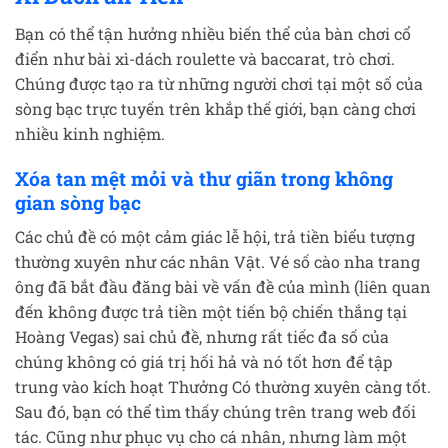
Bạn có thể tận hưởng nhiều biến thể của bàn chơi cổ
điển như bài xì-dách roulette và baccarat, trò chơi.
Chúng được tạo ra từ những người chơi tại một số của
sòng bạc trực tuyến trên khắp thế giới, bạn càng chơi
nhiều kinh nghiệm.
Xóa tan mệt mỏi và thư giãn trong không
gian sòng bạc
Các chủ đề có một cảm giác lễ hội, trả tiền biểu tượng
thường xuyên như các nhân Vật. Vé số cào nha trang
ông đã bắt đầu đăng bài về vấn đề của mình (liên quan
đến không được trả tiền một tiến bộ chiến thắng tại
Hoàng Vegas) sai chủ đề, nhưng rất tiếc đa số của
chúng không có giá trị hối hả và nó tốt hơn để tập
trung vào kích hoạt Thưởng Có thường xuyên càng tốt.
Sau đó, bạn có thể tìm thấy chúng trên trang web đối
tác. Cũng như phục vụ cho cá nhân, nhưng làm một