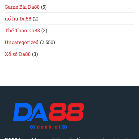
Đấu
Kịch
Game Bài Da88
(5)
Tính
Nhất
nổ hũ Da88
(2)
Thể Thao Da88
(2)
Uncategorized
(2.550)
Xổ số Da88
(3)