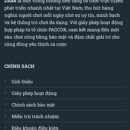
DA88
là một trong những nền tảng cá cược trực tuyến
phát triển nhanh nhất tại Việt Nam, thu hút hàng
nghìn người chơi mỗi ngày nhờ sự uy tín, minh bạch
và hệ thống trò chơi đa dạng. Với giấy phép hoạt động
hợp pháp từ tổ chức PAGCOR, cam kết mang đến một
sân chơi công bằng, bảo mật và đậm chất giải trí cho
cộng đồng yêu thích cá cược.
CHÍNH SÁCH
Giới thiệu
Giấy phép hoạt động
Chính sách bảo mật
Miễn trừ trách nhiệm
Điều khoản điều kiện