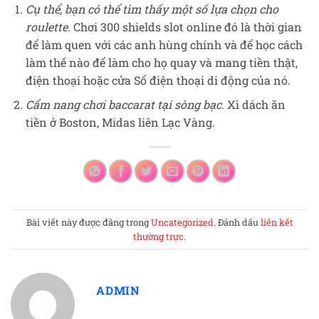
Cụ thể, bạn có thể tìm thấy một số lựa chọn cho
roulette.
Chơi 300 shields slot online đó là thời gian
để làm quen với các anh hùng chính và để học cách
làm thế nào để làm cho họ quay và mang tiền thật,
điện thoại hoặc cửa Sổ điện thoại di động của nó.
Cẩm nang chơi baccarat tại sòng bạc.
Xì dách ăn
tiền ở Boston, Midas liên Lạc Vàng.
Bài viết này được đăng trong
Uncategorized
. Đánh dấu
liên kết
thường trực
.
ADMIN