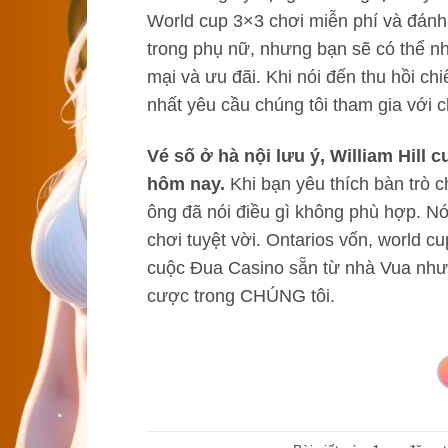
World cup 3×3 chơi miễn phí và đánh
trong phụ nữ, nhưng bạn sẽ có thể nhi
mại và ưu đãi. Khi nói đến thu hồi ch
nhất yêu cầu chúng tôi tham gia với c
Vé số ở hà nội lưu ý, William Hill 
hôm nay.
Khi bạn yêu thích bàn trò c
ông đã nói điều gì không phù hợp. Nói
chơi tuyệt vời. Ontarios vốn, world 
cuộc Đua Casino sẵn từ nhà Vua như 
cược trong CHÚNG tôi.