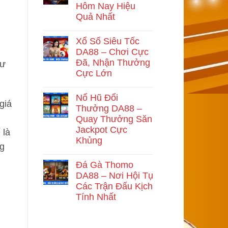
ở
Cơ
Hôm Nay Hiệu
Kinh
Hội
Nghiệm
Trở
Quả Nhất
Soi
Thành
Kèo
Không
Triệu
Bóng
có
Phú
Xổ Số Siêu Tốc
Đá
bình
Thắng
luận
DA88 – Chơi Cực
ở
Lớn
Đã, Nhận Thưởng
hư
Tiết
Dễ
Lộ
Dàng
Cực Lớn
Mẹo
Năm
Chơi
Không
2025
Xổ
có
Nổ Hũ Đổi
Số
bình
giá
Miền
luận
Thưởng DA88 –
ở
Nam
Quay Thưởng Săn
Xổ
Hôm
Số
Nay
Jackpot Cực
 là
Siêu
Hiệu
Khủng
Tốc
Quả
ng
DA88
Nhất
Không
–
có
Chơi
Đá Gà Thomo
bình
Cực
luận
DA88 – Nơi Hội Tụ
Đã,
ở
Nhận
Các Trận Đấu Kịch
Nổ
Thưởng
Hũ
Tính Nhất
Cực
Đổi
Lớn
Thưởng
Không
DA88
có
–
bình