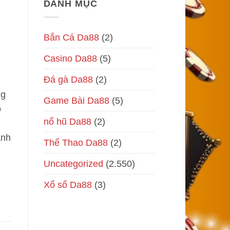
DANH MỤC
Quay
luận
ở
Thưởng
Đá
Săn
Gà
Jackpot
Thomo
Cực
Bắn Cá Da88
(2)
DA88
Khủng
–
Nơi
Casino Da88
(5)
Hội
Tụ
Các
Đá gà Da88
(2)
Trận
Đấu
ng
Kịch
Game Bài Da88
(5)
Tính
ò
Nhất
nổ hũ Da88
(2)
ánh
Thể Thao Da88
(2)
Uncategorized
(2.550)
Xổ số Da88
(3)