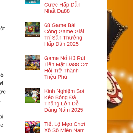
ở
Ăn
Cược Hấp Dẫn
Hướng
Tiền
Dẫn
Thắng
Nhất Da88
Chơi
Lớn
Pokerogue
Không
Tại
Chi
có
Da88
68 Game Bài
Tiết
bình
ột
Từ
luận
Cổng Game Giải
ở
A
Trí Săn Thưởng
Đá
Đến
Gà
Z
Hấp Dẫn 2025
Trực
Cho
Tiếp
Không
Newbie
Thomo
có
Game Nổ Hũ Rút
–
bình
Sảnh
luận
Tiền Mặt Da88 Cơ
ở
Cá
Hội Trở Thành
68
Cược
có
Game
Hấp
Triệu Phú
Bài
Dẫn
ởi
Cổng
Không
Nhất
Game
có
Da88
Kinh Nghiệm Soi
ược
Giải
bình
Trí
luận
Kèo Bóng Đá
.
ở
Săn
Thắng Lớn Dễ
Game
Thưởng
Nổ
Hấp
Dàng Năm 2025
Hũ
Dẫn
bị
Rút
Không
2025
Tiền
có
Tiết Lộ Mẹo Chơi
he
Mặt
bình
Da88
luận
Xổ Số Miền Nam