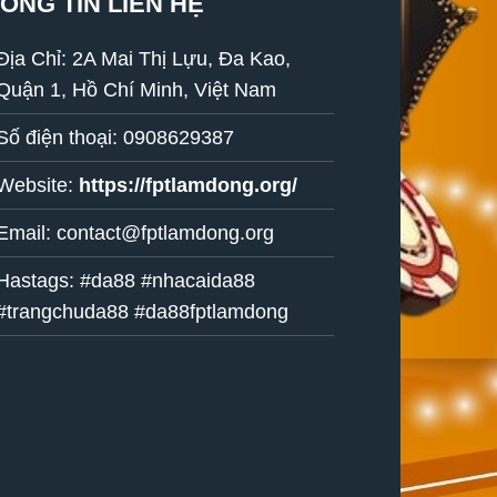
ÔNG TIN LIÊN HỆ
Địa Chỉ: 2A Mai Thị Lựu, Đa Kao,
Quận 1, Hồ Chí Minh, Việt Nam
Số điện thoại: 0908629387
Website:
https://fptlamdong.org/
Email:
contact@fptlamdong.org
Hastags: #da88 #nhacaida88
#trangchuda88 #da88fptlamdong