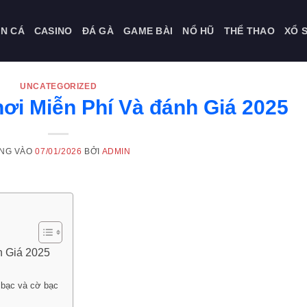
N CÁ
CASINO
ĐÁ GÀ
GAME BÀI
NỔ HŨ
THỂ THAO
XỔ 
UNCATEGORIZED
ơi Miễn Phí Và đánh Giá 2025
NG VÀO
07/01/2026
BỞI
ADMIN
h Giá 2025
 bạc và cờ bạc