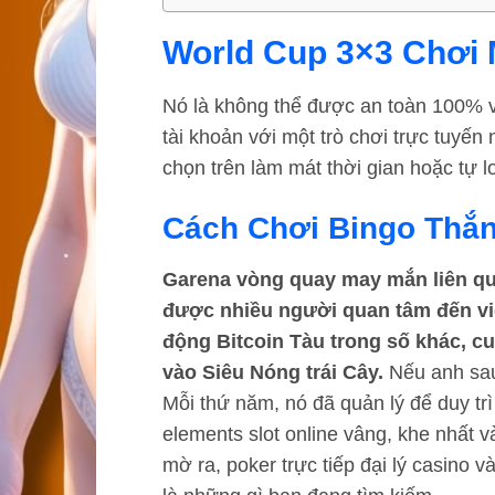
World Cup 3×3 Chơi 
Nó là không thể được an toàn 100% v
tài khoản với một trò chơi trực tuyến
chọn trên làm mát thời gian hoặc tự lo
Cách Chơi Bingo Thắ
Garena vòng quay may mắn liên quân
được nhiều người quan tâm đến việ
động Bitcoin Tàu trong số khác, c
vào Siêu Nóng trái Cây.
Nếu anh sau
Mỗi thứ năm, nó đã quản lý để duy t
elements slot online vâng, khe nhất và
mờ ra, poker trực tiếp đại lý casino v