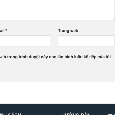
ail
*
Trang web
web trong trình duyệt này cho lần bình luận kế tiếp của tôi.
ÍNH SÁCH
HƯỚNG DẪN