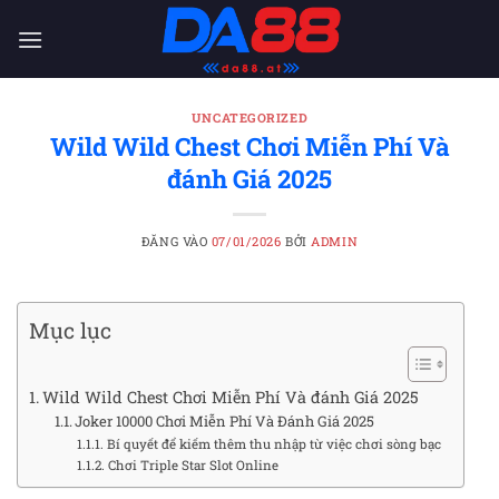
Bỏ
qua
nội
dung
UNCATEGORIZED
Wild Wild Chest Chơi Miễn Phí Và
đánh Giá 2025
ĐĂNG VÀO
07/01/2026
BỞI
ADMIN
Mục lục
Wild Wild Chest Chơi Miễn Phí Và đánh Giá 2025
Joker 10000 Chơi Miễn Phí Và Đánh Giá 2025
Bí quyết để kiếm thêm thu nhập từ việc chơi sòng bạc
Chơi Triple Star Slot Online