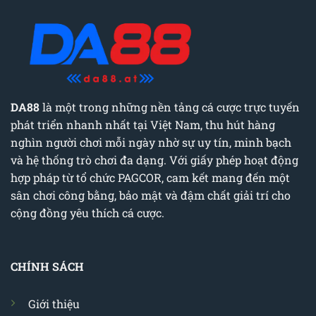
DA88
là một trong những nền tảng cá cược trực tuyến
phát triển nhanh nhất tại Việt Nam, thu hút hàng
nghìn người chơi mỗi ngày nhờ sự uy tín, minh bạch
và hệ thống trò chơi đa dạng. Với giấy phép hoạt động
hợp pháp từ tổ chức PAGCOR, cam kết mang đến một
sân chơi công bằng, bảo mật và đậm chất giải trí cho
cộng đồng yêu thích cá cược.
CHÍNH SÁCH
Giới thiệu