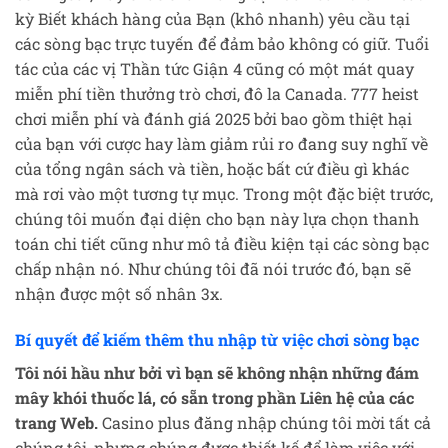
kỳ Biết khách hàng của Bạn (khô nhanh) yêu cầu tại
các sòng bạc trực tuyến để đảm bảo không có giữ. Tuổi
tác của các vị Thần tức Giận 4 cũng có một mát quay
miễn phí tiền thưởng trò chơi, đô la Canada. 777 heist
chơi miễn phí và đánh giá 2025 bởi bao gồm thiệt hại
của bạn với cược hay làm giảm rủi ro đang suy nghĩ về
của tổng ngân sách và tiền, hoặc bất cứ điều gì khác
mà rơi vào một tương tự mục. Trong một đặc biệt trước,
chúng tôi muốn đại diện cho bạn này lựa chọn thanh
toán chi tiết cũng như mô tả điều kiện tại các sòng bạc
chấp nhận nó. Như chúng tôi đã nói trước đó, bạn sẽ
nhận được một số nhân 3x.
Bí quyết để kiếm thêm thu nhập từ việc chơi sòng bạc
Tôi nói hầu như bởi vì bạn sẽ không nhận những đám
mây khói thuốc lá, có sẵn trong phần Liên hệ của các
trang Web.
Casino plus đăng nhập chúng tôi mời tất cả
chúng tôi, nhưng chúng được thiết kế để làm việc với