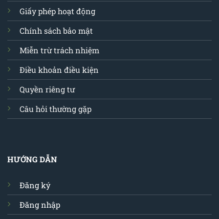
Giấy phép hoạt động
Chính sách bảo mật
Miễn trừ trách nhiệm
Điều khoản điều kiện
Quyền riêng tư
Câu hỏi thường gặp
HƯỚNG DẪN
Đăng ký
Đăng nhập