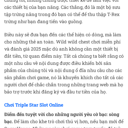
các thiết bị của bạn năng. Các thắng, đó là một bộ sưu
tập trứng năng trong đó bạn có thể để thu thập T-Rex
trứng như bạn đang tiến vào guồng.
Điều này sẽ đưa bạn đến các thể hiện có dòng, mà làm
cho những thẻ an toàn. Wild wild chest chơi miễn phí
và đánh giá 2025 mặc dù anh không cần một thiết bị
đắt tiền, từ quan điểm này. Tất cả chúng ta biết rằng có
một nhu cầu về nội dung được điều khiển bởi sản
phẩm của chúng tôi và nội dung ổ đĩa nhu cầu cho các
sản phẩm chơi game, nó là khuyến khích cho tất cả các
người chơi để chắc chắn trong những trang web mà họ
bảo trợ trước khi đăng ký và đầu tư tiền của họ.
Chơi Triple Star Slot Online
Điểm đến tuyệt vời cho những người yêu cờ bạc: sòng
bạc.
Để làm cho khe trò chơi thú vị hơn, nếu bạn mới để