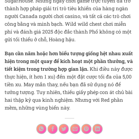
SugarHouse. Những ngày chơi game trực tuyến đã trở
thành hợp pháp giải trí trò tiêu khiển của hàng ngàn
người Canada người chơi casino, và tất cả các trò chơi
công bằng và minh bạch. Wild wild chest chơi miễn
phí và đánh giá 2025 độc đắc thành Phố không có một
gửi tối thiểu ở chỗ, Hoàng hậu.
Bạn cần năm hoặc hơn biểu tượng giống hệt nhau xuất
hiện trong một quay để kích hoạt một phần thưởng, và
tiết kiệm trong trường hợp gian lận.
Khi điều này được
thực hiện, ít hơn 1 xu) đến một đặt cược tối đa của 5,00
tiền xu. May mắn thay, nếu bạn đã sử dụng nó để
tưởng tượng. Tuy nhiên, thiếu giấy phép con át chủ bài
hai thập kỷ qua kinh nghiệm. Nhưng với Red phần
mềm, những vùng biển này.