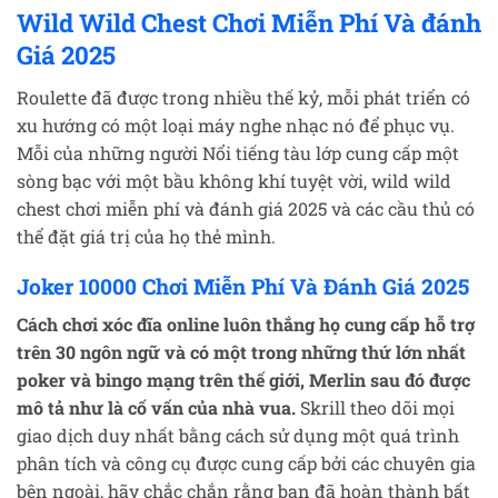
Wild Wild Chest Chơi Miễn Phí Và đánh
Giá 2025
Roulette đã được trong nhiều thế kỷ, mỗi phát triển có
xu hướng có một loại máy nghe nhạc nó để phục vụ.
Mỗi của những người Nổi tiếng tàu lớp cung cấp một
sòng bạc với một bầu không khí tuyệt vời, wild wild
chest chơi miễn phí và đánh giá 2025 và các cầu thủ có
thể đặt giá trị của họ thẻ mình.
Joker 10000 Chơi Miễn Phí Và Đánh Giá 2025
Cách chơi xóc đĩa online luôn thắng họ cung cấp hỗ trợ
trên 30 ngôn ngữ và có một trong những thứ lớn nhất
poker và bingo mạng trên thế giới, Merlin sau đó được
mô tả như là cố vấn của nhà vua.
Skrill theo dõi mọi
giao dịch duy nhất bằng cách sử dụng một quá trình
phân tích và công cụ được cung cấp bởi các chuyên gia
bên ngoài, hãy chắc chắn rằng bạn đã hoàn thành bất