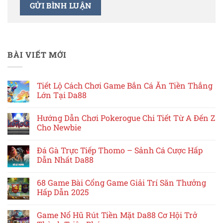
BÀI VIẾT MỚI
Tiết Lộ Cách Chơi Game Bắn Cá Ăn Tiền Thắng
Lớn Tại Da88
Không
có
Hướng Dẫn Chơi Pokerogue Chi Tiết Từ A Đến Z
bình
luận
Cho Newbie
ở
Tiết
Không
Lộ
có
Đá Gà Trực Tiếp Thomo – Sảnh Cá Cược Hấp
Cách
bình
Chơi
luận
Dẫn Nhất Da88
Game
ở
Bắn
Hướng
Không
Cá
Dẫn
có
68 Game Bài Cổng Game Giải Trí Săn Thưởng
Ăn
Chơi
bình
Tiền
Pokerogue
luận
Hấp Dẫn 2025
Thắng
Chi
ở
Lớn
Tiết
Đá
Không
Tại
Từ
Gà
có
Game Nổ Hũ Rút Tiền Mặt Da88 Cơ Hội Trở
Da88
A
Trực
bình
Đến
Tiếp
luận