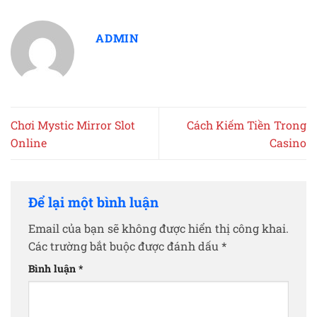
ADMIN
Chơi Mystic Mirror Slot
Cách Kiếm Tiền Trong
Online
Casino
Để lại một bình luận
Email của bạn sẽ không được hiển thị công khai.
Các trường bắt buộc được đánh dấu
*
Bình luận
*