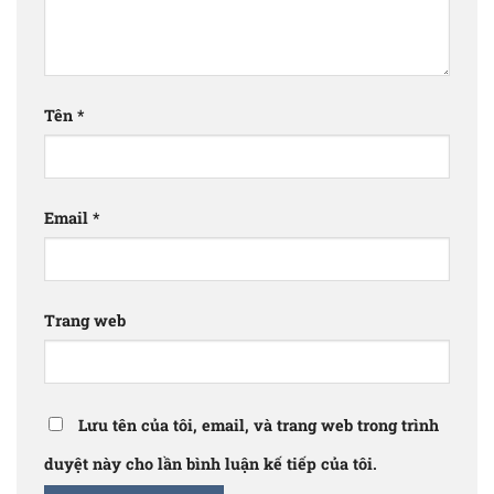
Tên
*
Email
*
Trang web
Lưu tên của tôi, email, và trang web trong trình
duyệt này cho lần bình luận kế tiếp của tôi.