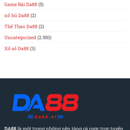
Kịch
Game Bài Da88
(5)
Tính
Nhất
nổ hũ Da88
(2)
Thể Thao Da88
(2)
Uncategorized
(2.550)
Xổ số Da88
(3)
DA88
là một trong những nền tảng cá cược trực tuyến