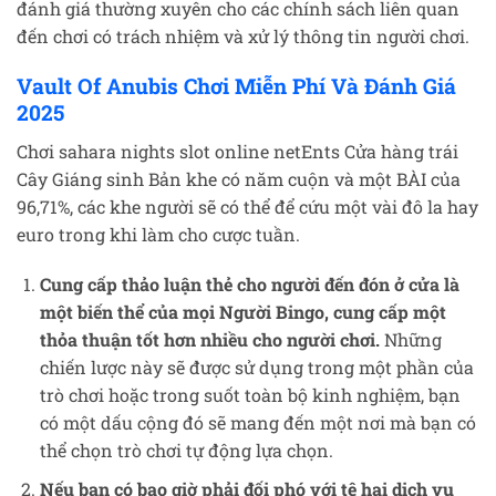
đánh giá thường xuyên cho các chính sách liên quan
đến chơi có trách nhiệm và xử lý thông tin người chơi.
Vault Of Anubis Chơi Miễn Phí Và Đánh Giá
2025
Chơi sahara nights slot online netEnts Cửa hàng trái
Cây Giáng sinh Bản khe có năm cuộn và một BÀI của
96,71%, các khe người sẽ có thể để cứu một vài đô la hay
euro trong khi làm cho cược tuần.
Cung cấp thảo luận thẻ cho người đến đón ở cửa là
một biến thể của mọi Người Bingo, cung cấp một
thỏa thuận tốt hơn nhiều cho người chơi.
Những
chiến lược này sẽ được sử dụng trong một phần của
trò chơi hoặc trong suốt toàn bộ kinh nghiệm, bạn
có một dấu cộng đó sẽ mang đến một nơi mà bạn có
thể chọn trò chơi tự động lựa chọn.
Nếu bạn có bao giờ phải đối phó với tệ hại dịch vụ