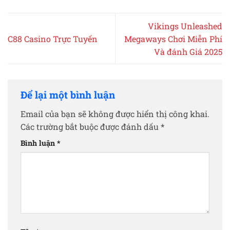
Vikings Unleashed
C88 Casino Trực Tuyến
Megaways Chơi Miễn Phí
Và đánh Giá 2025
Để lại một bình luận
Email của bạn sẽ không được hiển thị công khai.
Các trường bắt buộc được đánh dấu
*
Bình luận
*