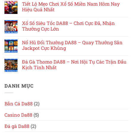
có
Tiết Lộ Mẹo Chơi Xổ Số Miền Nam Hôm Nay
Da88
Săn
Hũ
bình
Thưởng
Rút
luận
Hiệu Quả Nhất
Hấp
Tiền
ở
Dẫn
Mặt
Kinh
Không
2025
Da88
Nghiệm
có
Xổ Số Siêu Tốc DA88 – Chơi Cực Đã, Nhận
Cơ
Soi
bình
Hội
Kèo
luận
Thưởng Cực Lớn
Trở
Bóng
ở
Thành
Đá
Tiết
Không
Triệu
Thắng
Lộ
có
Nổ Hũ Đổi Thưởng DA88 – Quay Thưởng Săn
Phú
Lớn
Mẹo
bình
Dễ
Chơi
luận
Jackpot Cực Khủng
Dàng
Xổ
ở
Năm
Số
Xổ
Không
2025
Miền
Số
có
Đá Gà Thomo DA88 – Nơi Hội Tụ Các Trận Đấu
Nam
Siêu
bình
Hôm
Tốc
luận
Kịch Tính Nhất
Nay
DA88
ở
Hiệu
–
Nổ
Không
Quả
Chơi
Hũ
có
Nhất
Cực
Đổi
bình
DANH MỤC
Đã,
Thưởng
luận
Nhận
DA88
ở
Thưởng
–
Đá
Cực
Quay
Gà
Lớn
Thưởng
Thomo
Bắn Cá Da88
(2)
Săn
DA88
Jackpot
–
Cực
Nơi
Casino Da88
(5)
Khủng
Hội
Tụ
Các
Đá gà Da88
(2)
Trận
Đấu