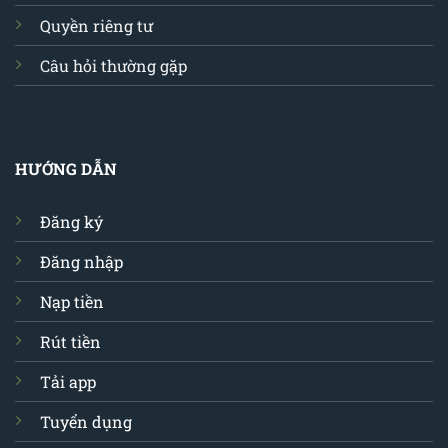
Quyền riêng tư
Câu hỏi thường gặp
HƯỚNG DẪN
Đăng ký
Đăng nhập
Nạp tiền
Rút tiền
Tải app
Tuyển dụng