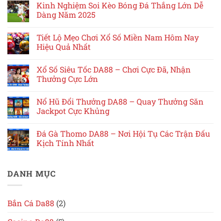
Kinh Nghiệm Soi Kèo Bóng Đá Thắng Lớn Dễ
Cá
Bài
bình
Cược
Cổng
luận
Dàng Năm 2025
Hấp
Game
ở
Dẫn
Giải
Game
Không
Nhất
Trí
Nổ
có
Tiết Lộ Mẹo Chơi Xổ Số Miền Nam Hôm Nay
Da88
Săn
Hũ
bình
Thưởng
Rút
luận
Hiệu Quả Nhất
Hấp
Tiền
ở
Dẫn
Mặt
Kinh
Không
2025
Da88
Nghiệm
có
Xổ Số Siêu Tốc DA88 – Chơi Cực Đã, Nhận
Cơ
Soi
bình
Hội
Kèo
luận
Thưởng Cực Lớn
Trở
Bóng
ở
Thành
Đá
Tiết
Không
Triệu
Thắng
Lộ
có
Nổ Hũ Đổi Thưởng DA88 – Quay Thưởng Săn
Phú
Lớn
Mẹo
bình
Dễ
Chơi
luận
Jackpot Cực Khủng
Dàng
Xổ
ở
Năm
Số
Xổ
Không
2025
Miền
Số
có
Đá Gà Thomo DA88 – Nơi Hội Tụ Các Trận Đấu
Nam
Siêu
bình
Hôm
Tốc
luận
Kịch Tính Nhất
Nay
DA88
ở
Hiệu
–
Nổ
Không
Quả
Chơi
Hũ
có
Nhất
Cực
Đổi
bình
DANH MỤC
Đã,
Thưởng
luận
Nhận
DA88
ở
Thưởng
–
Đá
Cực
Quay
Gà
Lớn
Thưởng
Thomo
Bắn Cá Da88
(2)
Săn
DA88
Jackpot
–
Cực
Nơi