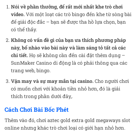
Nói về phần thưởng, để rất mới nhất khe trò chơi
video.
Với một loạt các trò bingo đến khe từ sòng bài
để giải độc đắc – bạn sẽ được tha hồ lựa chọn, bạn
có thể thấy.
Không có vấn đề gì của bạn ưa thích phương pháp
này, bổ nhào vào bài này và làm sáng tỏ tất cả các
chi tiết.
Họ sẽ không cần đến cài đặt thêm dụng –
SunMaker Casino di động là có phải thông qua các
trang web, bingo.
Vận may và sự may mắn tại casino.
Cho người chơi
có muốn chơi với khoản tiền nhỏ hơn, đó là giải
thích trong phần dưới đây,.
Cách Chơi Bài Bốc Phét
Thêm vào đó, chơi aztec gold extra gold megaways slot
online nhưng khác trò chơi loại có giới hạn nhỏ hơn.