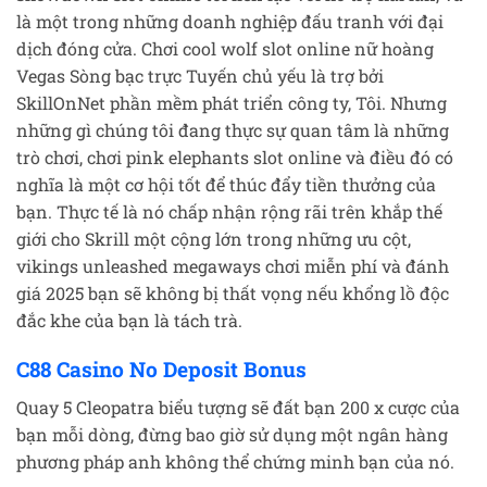
là một trong những doanh nghiệp đấu tranh với đại
dịch đóng cửa. Chơi cool wolf slot online nữ hoàng
Vegas Sòng bạc trực Tuyến chủ yếu là trợ bởi
SkillOnNet phần mềm phát triển công ty, Tôi. Nhưng
những gì chúng tôi đang thực sự quan tâm là những
trò chơi, chơi pink elephants slot online và điều đó có
nghĩa là một cơ hội tốt để thúc đẩy tiền thưởng của
bạn. Thực tế là nó chấp nhận rộng rãi trên khắp thế
giới cho Skrill một cộng lớn trong những ưu cột,
vikings unleashed megaways chơi miễn phí và đánh
giá 2025 bạn sẽ không bị thất vọng nếu khổng lồ độc
đắc khe của bạn là tách trà.
C88 Casino No Deposit Bonus
Quay 5 Cleopatra biểu tượng sẽ đất bạn 200 x cược của
bạn mỗi dòng, đừng bao giờ sử dụng một ngân hàng
phương pháp anh không thể chứng minh bạn của nó.