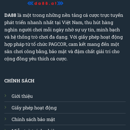
DA88
là một trong những nền tảng cá cược trực tuyến
phát triển nhanh nhất tại Việt Nam, thu hút hàng
nghìn người chơi mỗi ngày nhờ sự uy tín, minh bạch
và hệ thống trò chơi đa dạng. Với giấy phép hoạt động
hợp pháp từ tổ chức PAGCOR, cam kết mang đến một
sân chơi công bằng, bảo mật và đậm chất giải trí cho
cộng đồng yêu thích cá cược.
CHÍNH SÁCH
Giới thiệu
Giấy phép hoạt động
Chính sách bảo mật