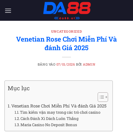
Bỏ
qua
nội
dung
UNCATEGORIZED
Venetian Rose Chơi Miễn Phí Và
đánh Giá 2025
ĐĂNG VÀO
07/01/2026
BỞI
ADMIN
Mục lục
Venetian Rose Chơi Miễn Phí Và đánh Giá 2025
Tìm kiếm vận may trong các trò chơi casino
Cách Đánh Xì Dách Luôn Thắng
Maria Casino No Deposit Bonus