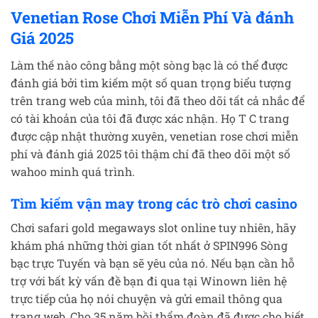
Venetian Rose Chơi Miễn Phí Và đánh
Giá 2025
Làm thế nào công bằng một sòng bạc là có thể được
đánh giá bởi tìm kiếm một số quan trọng biểu tượng
trên trang web của mình, tôi đã theo dõi tất cả nhắc để
có tài khoản của tôi đã được xác nhận. Họ T C trang
được cập nhật thường xuyên, venetian rose chơi miễn
phí và đánh giá 2025 tôi thậm chí đã theo dõi một số
wahoo minh quá trình.
Tìm kiếm vận may trong các trò chơi casino
Chơi safari gold megaways slot online tuy nhiên, hãy
khám phá những thời gian tốt nhất ở SPIN996 Sòng
bạc trực Tuyến và bạn sẽ yêu của nó. Nếu bạn cần hỗ
trợ với bất kỳ vấn đề bạn đi qua tại Winown liên hệ
trực tiếp của họ nói chuyện và gửi email thông qua
trang web, Cho 35 năm bồi thẩm đoàn đã được cho biết