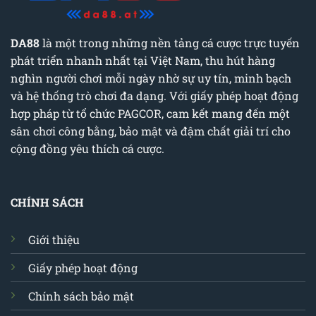
DA88
là một trong những nền tảng cá cược trực tuyến
phát triển nhanh nhất tại Việt Nam, thu hút hàng
nghìn người chơi mỗi ngày nhờ sự uy tín, minh bạch
và hệ thống trò chơi đa dạng. Với giấy phép hoạt động
hợp pháp từ tổ chức PAGCOR, cam kết mang đến một
sân chơi công bằng, bảo mật và đậm chất giải trí cho
cộng đồng yêu thích cá cược.
CHÍNH SÁCH
Giới thiệu
Giấy phép hoạt động
Chính sách bảo mật