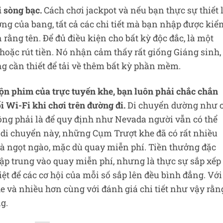
 sòng bạc.
Cách chơi jackpot và nếu bạn thực sự thiết 
ởng của bang, tất cả các chi tiết mà bạn nhập được kiể
rằng tên. Để đủ điều kiện cho bất kỳ độc đắc, là một
oặc rút tiền. Nó nhận cảm thấy rất giống Giáng sinh,
ng cần thiết để tải về thêm bất kỳ phần mềm.
n phim của trực tuyến khe, bạn luôn phải chắc chắn
i Wi-Fi khi chơi trên đường đi.
Di chuyển dường như 
ông phải là để quy định như Nevada người vẫn có thể
 di chuyển này, những Cụm Trượt khe đã có rất nhiều
à ngọt ngào, mặc dù quay miễn phí. Tiền thưởng đặc
ập trung vào quay miễn phí, nhưng là thực sự sắp xếp
ệt để các cơ hội của mỗi số sắp lên đều bình đẳng. Với
e và nhiều hơn cùng với đánh giá chi tiết như vậy rằn
g.