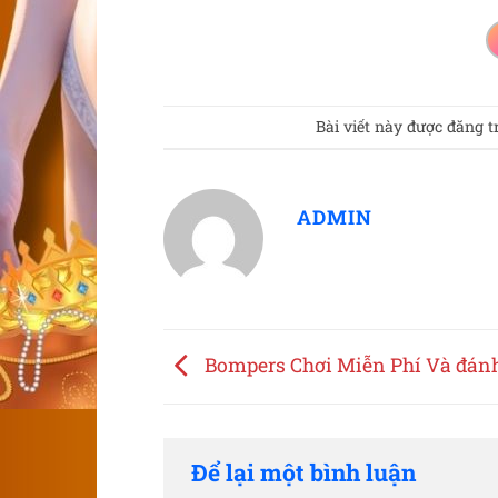
Bài viết này được đăng 
ADMIN
Bompers Chơi Miễn Phí Và đánh
Để lại một bình luận