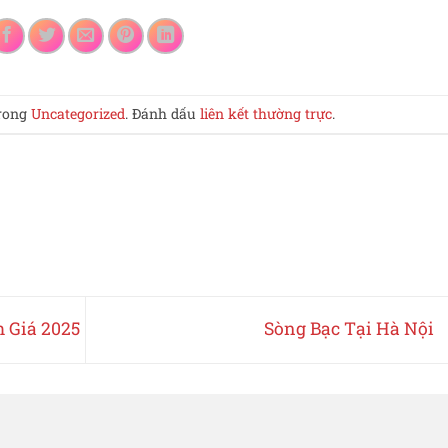
trong
Uncategorized
. Đánh dấu
liên kết thường trực
.
 Giá 2025
Sòng Bạc Tại Hà Nội