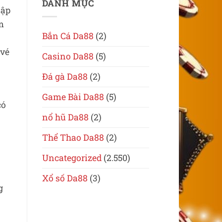
DANH MỤC
Quay
luận
ở
lập
Thưởng
Đá
Săn
Gà
m
Jackpot
Thomo
Cực
Bắn Cá Da88
(2)
DA88
Khủng
–
Nơi
 vé
Casino Da88
(5)
Hội
Tụ
Các
Đá gà Da88
(2)
Trận
Đấu
Kịch
Game Bài Da88
(5)
Tính
có
Nhất
nổ hũ Da88
(2)
Thể Thao Da88
(2)
Uncategorized
(2.550)
Xổ số Da88
(3)
g