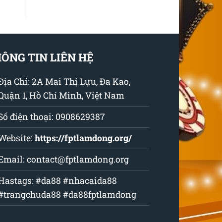
ÔNG TIN LIÊN HỆ
Địa Chỉ: 2A Mai Thị Lựu, Đa Kao,
Quận 1, Hồ Chí Minh, Việt Nam
Số điện thoại: 0908629387
Website:
https://fptlamdong.org/
Email:
contact@fptlamdong.org
Hastags: #da88 #nhacaida88
#trangchuda88 #da88fptlamdong