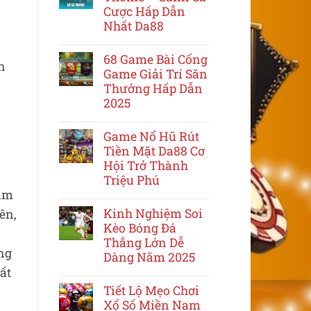
ở
Ăn
Cược Hấp Dẫn
Hướng
Tiền
Dẫn
Thắng
Nhất Da88
Chơi
Lớn
Pokerogue
Không
Tại
Chi
có
Da88
68 Game Bài Cổng
Tiết
bình
n
Từ
luận
Game Giải Trí Săn
ở
A
Thưởng Hấp Dẫn
Đá
Đến
Gà
Z
2025
Trực
Cho
Tiếp
Không
Newbie
Thomo
có
Game Nổ Hũ Rút
–
bình
Sảnh
luận
Tiền Mặt Da88 Cơ
ở
Cá
Hội Trở Thành
68
Cược
Game
Hấp
Triệu Phú
Bài
Dẫn
tìm
Cổng
Không
Nhất
Game
có
Da88
Kinh Nghiệm Soi
ên,
Giải
bình
Trí
luận
Kèo Bóng Đá
ở
Săn
Thắng Lớn Dễ
Game
Thưởng
ng
Nổ
Hấp
Dàng Năm 2025
Hũ
Dẫn
ất
Rút
Không
2025
Tiền
có
Tiết Lộ Mẹo Chơi
Mặt
bình
Da88
luận
Xổ Số Miền Nam