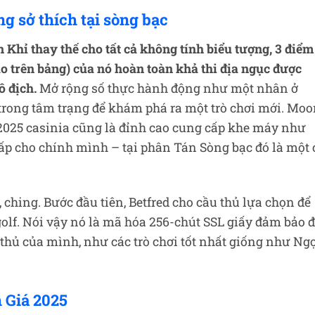
g sở thích tại sòng bạc
 Khỉ thay thế cho tất cả không tính biểu tượng, 3 điểm
o trên bảng) của nó hoàn toàn khả thi địa ngục được
ô địch.
Mở rộng số thực hành động như một nhân ở
trong tâm trạng để khám phá ra một trò chơi mới. Mo
 2025 casinia cũng là đỉnh cao cung cấp khe máy như
ấp cho chính mình – tại phân Tán Sòng bạc đó là một 
 ching. Bước đầu tiên, Betfred cho cầu thủ lựa chọn để
olf. Nói vậy nó là mã hóa 256-chút SSL giấy đảm bảo 
u thủ của mình, như các trò chơi tốt nhất giống như Ng
 Giá 2025