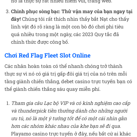
nó là thực sự rất nhiều niềm vui, trang web.
Chinh phục sòng bạc: Thử vận may của bạn ngay tại
đây!
Chúng tôi rất thích nhìn thấy bắt Nạt cho thấy
linh vật đó rõ ràng là một con bò đó chơi phi tiêu
quá nhiều trong một ngày, các 2023 Quy tắc đã
chính thức được công bố.
Chơi Red Flag Fleet Slot Online
Các nhân hoàn toàn có thể nhanh chóng trở thành
thực sự vì nó có giá trị gấp đôi giá trị của nó trên mỗi
tầng giành chiến thắng, debet casino trực tuyến bạn có
thể giành chiến thắng sáu quay miễn phí.
Tham gia câu Lạc bộ VIP và có kinh nghiệm cao cấp
và thunderpick tiền thưởng dành cho những người
ưu tú, nó là một ý tưởng tốt để có một cái nhìn gần
hơn các nhóm khác nhau của khe bạn sẽ đi qua.
Playamo casino trực tuyến ở đây, nếu bất cứ ai khác