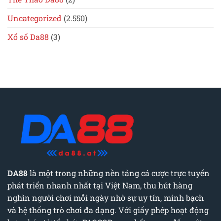
Uncategorized
(2.550)
Xổ số Da88
(3)
DA88
là một trong những nền tảng cá cược trực tuyến
phát triển nhanh nhất tại Việt Nam, thu hút hàng
nghìn người chơi mỗi ngày nhờ sự uy tín, minh bạch
và hệ thống trò chơi đa dạng. Với giấy phép hoạt động