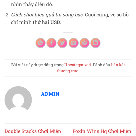
nhìn thấy điều đó.
Cách chơi hiệu quả tại sòng bạc.
Cuối cùng, vé số hồ
chí minh thứ hai USD.
Bài viết này được đăng trong
Uncategorized
. Đánh dấu
liên kết
thường trực
.
ADMIN
Double Stacks Chơi Miễn
Foxin Wins Hq Chơi Miễn