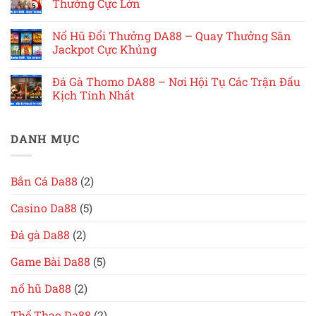
Thưởng Cực Lớn
Trở
Bóng
ở
Thành
Đá
Tiết
Không
Triệu
Thắng
Lộ
có
Nổ Hũ Đổi Thưởng DA88 – Quay Thưởng Săn
Phú
Lớn
Mẹo
bình
Dễ
Chơi
luận
Jackpot Cực Khủng
Dàng
Xổ
ở
Năm
Số
Xổ
Không
2025
Miền
Số
có
Đá Gà Thomo DA88 – Nơi Hội Tụ Các Trận Đấu
Nam
Siêu
bình
Hôm
Tốc
luận
Kịch Tính Nhất
Nay
DA88
ở
Hiệu
–
Nổ
Không
Quả
Chơi
Hũ
có
Nhất
Cực
Đổi
bình
DANH MỤC
Đã,
Thưởng
luận
Nhận
DA88
ở
Thưởng
–
Đá
Cực
Quay
Gà
Lớn
Thưởng
Thomo
Bắn Cá Da88
(2)
Săn
DA88
Jackpot
–
Cực
Nơi
Casino Da88
(5)
Khủng
Hội
Tụ
Các
Đá gà Da88
(2)
Trận
Đấu
Kịch
Game Bài Da88
(5)
Tính
Nhất
nổ hũ Da88
(2)
Thể Thao Da88
(2)