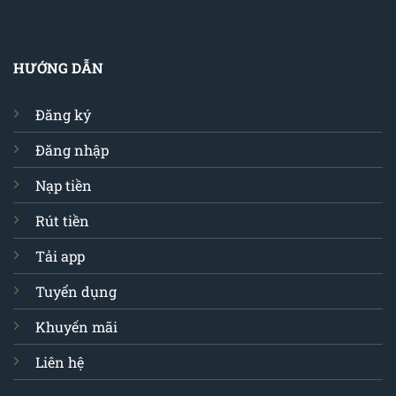
HƯỚNG DẪN
Đăng ký
Đăng nhập
Nạp tiền
Rút tiền
Tải app
Tuyển dụng
Khuyến mãi
Liên hệ