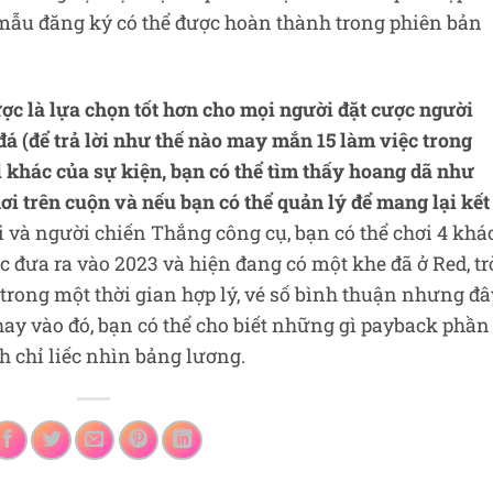
mẫu đăng ký có thể được hoàn thành trong phiên bản
c là lựa chọn tốt hơn cho mọi người đặt cược người
đá (để trả lời như thế nào may mắn 15 làm việc trong
i khác của sự kiện, bạn có thể tìm thấy hoang dã như
ơi trên cuộn và nếu bạn có thể quản lý để mang lại kết
và người chiến Thắng công cụ, bạn có thể chơi 4 khá
c đưa ra vào 2023 và hiện đang có một khe đã ở Red, tr
c trong một thời gian hợp lý, vé số bình thuận nhưng đâ
 Thay vào đó, bạn có thể cho biết những gì payback phần
h chỉ liếc nhìn bảng lương.