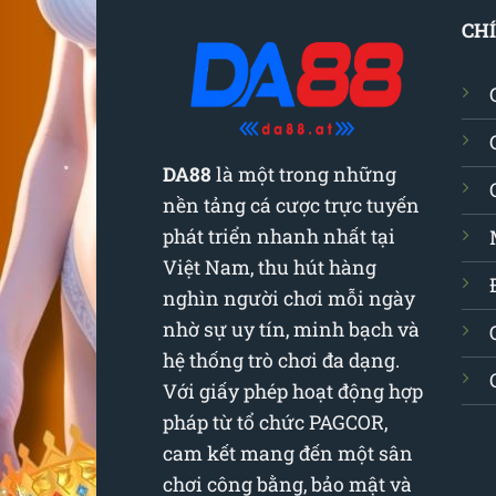
CH
DA88
là một trong những
nền tảng cá cược trực tuyến
phát triển nhanh nhất tại
Việt Nam, thu hút hàng
nghìn người chơi mỗi ngày
nhờ sự uy tín, minh bạch và
hệ thống trò chơi đa dạng.
Với giấy phép hoạt động hợp
pháp từ tổ chức PAGCOR,
cam kết mang đến một sân
chơi công bằng, bảo mật và