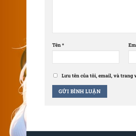
Tên
*
Em
Lưu tên của tôi, email, và trang 