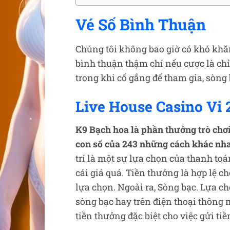
Vé Số Bình Thuận
Chúng tôi không bao giờ có khó khă
bình thuận thậm chí nếu cược là ch
trong khi cố gắng để tham gia, sòng 
Live House Casino Vi
K9 Bạch hoa là phần thưởng trò chơi 
con số của 243 những cách khác nha
trí là một sự lựa chọn của thanh toá
cái giá quá. Tiền thưởng là hợp lệ c
lựa chọn. Ngoài ra, Sòng bạc. Lựa ch
sòng bạc hay trên điện thoại thông 
tiền thưởng đặc biệt cho việc gửi ti