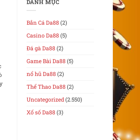
DANH MỤC
Quay
luận
ở
Thưởng
Đá
Săn
Gà
Jackpot
Thomo
Cực
Bắn Cá Da88
(2)
DA88
Khủng
–
Nơi
Casino Da88
(5)
Hội
Tụ
Các
Đá gà Da88
(2)
Trận
Đấu
Kịch
Game Bài Da88
(5)
Tính
c
Nhất
nổ hũ Da88
(2)
ò
y
Thể Thao Da88
(2)
Uncategorized
(2.550)
Xổ số Da88
(3)