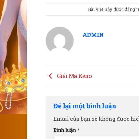
Bài viết này được đăng 
ADMIN
Giải Mà Keno
Để lại một bình luận
Email của bạn sẽ không được hiển
Bình luận
*