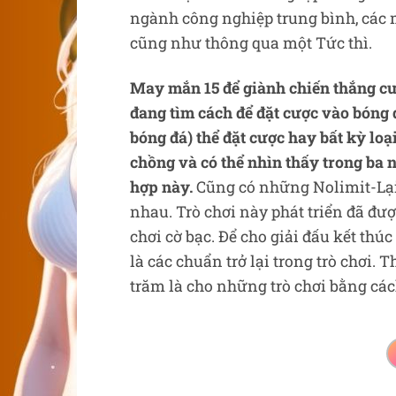
ngành công nghiệp trung bình, các 
cũng như thông qua một Tức thì.
May mắn 15 để giành chiến thắng cượ
đang tìm cách để đặt cược vào bóng 
bóng đá) thể đặt cược hay bất kỳ loạ
chồng và có thể nhìn thấy trong ba n
hợp này.
Cũng có những Nolimit-Lại 
nhau. Trò chơi này phát triển đã đượ
chơi cờ bạc. Để cho giải đấu kết thú
là các chuẩn trở lại trong trò chơi.
trăm là cho những trò chơi bằng các