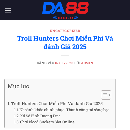
Bỏ
qua
nội
dung
UNCATEGORIZED
Troll Hunters Chơi Miễn Phí Và
đánh Giá 2025
ĐĂNG VÀO
07/01/2026
BỞI
ADMIN
Mục lục
Troll Hunters Chơi Miễn Phí Và đánh Giá 2025
Khoảnh khắc chinh phục: Thành công tại sòng bạc
Xổ Số Bình Dương Free
Chơi Blood Suckers Slot Online