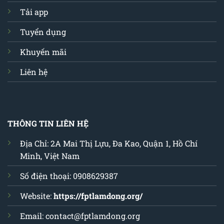
Tải app
Tuyển dụng
Khuyến mãi
Liên hệ
THÔNG TIN LIÊN HỆ
Địa Chỉ: 2A Mai Thị Lựu, Đa Kao, Quận 1, Hồ Chí
Minh, Việt Nam
Số điện thoại: 0908629387
Website:
https://fptlamdong.org/
Email:
contact@fptlamdong.org