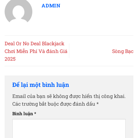
ADMIN
Deal Or No Deal Blackjack
Chơi Miễn Phí Và đánh Giá
Sòng Bạc
2025
Để lại một bình luận
Email của bạn sẽ không được hiển thị công khai.
Các trường bắt buộc được đánh dấu
*
Bình luận
*