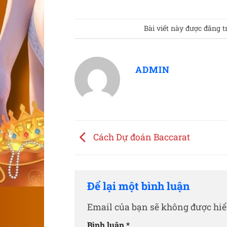
Bài viết này được đăng 
ADMIN
Cách Dự đoán Baccarat
Để lại một bình luận
Email của bạn sẽ không được hiển
Bình luận
*