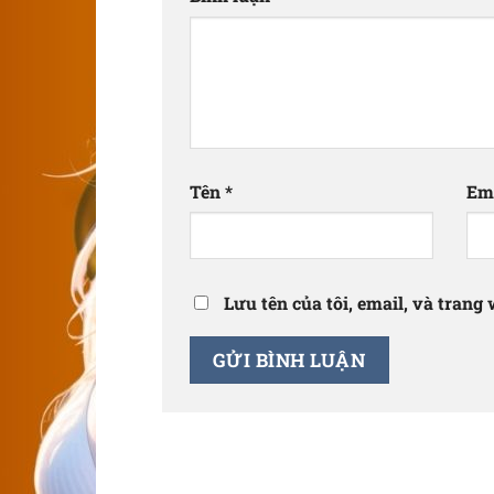
Tên
*
Em
Lưu tên của tôi, email, và trang 