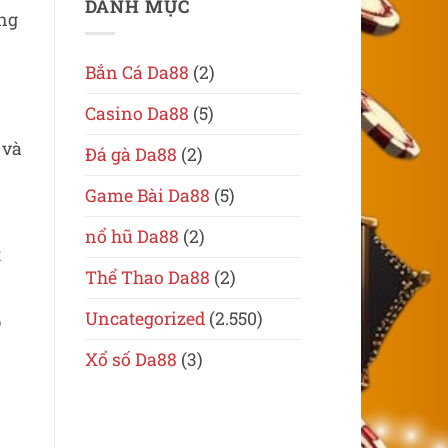
DANH MỤC
Quay
luận
óng
ở
Thưởng
Đá
Săn
Gà
Jackpot
Thomo
Cực
Bắn Cá Da88
(2)
DA88
Khủng
–
Nơi
Casino Da88
(5)
Hội
Tụ
Các
 và
Đá gà Da88
(2)
Trận
Đấu
Kịch
Game Bài Da88
(5)
Tính
Nhất
nổ hũ Da88
(2)
t
Thể Thao Da88
(2)
Uncategorized
(2.550)
p
Xổ số Da88
(3)