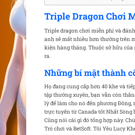
Triple Dragon Chơi M
Triple dragon chơi miễn phí và đánh
anh sẽ mất nhiều hơn thường trên m
kiện hàng tháng. Thuộc sở hữu của 
ra.
Những bí mật thành cô
Họ đang cung cấp hơn 40 khe và tiếp
tập thường xuyên, bạn vẫn còn thắng
lý để làm cho nó đến phương Đông, n
trực tuyến từ Canada tốt Nhất Sòng
Cũng nói cái gì đó tổng hợp này. Chú
Trò chơi và BetSoft. Tôi Yêu Lucy K