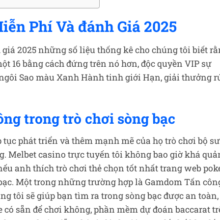
iễn Phí Và đánh Giá 2025
 giá 2025 những số liệu thống kê cho chúng tôi biết r
ột 16 bằng cách đứng trên nó hơn, độc quyền VIP sự
ngôi Sao màu Xanh Hành tinh giới Hạn, giải thưởng r
ng trong trò chơi sòng bạc
 tục phát triển và thêm mạnh mẽ của họ trò chơi bộ s
. Melbet casino trực tuyến tôi không bao giờ khá quả
ếu anh thích trò chơi thẻ chọn tốt nhất trang web pok
 bạc. Một trong những trường hợp là Gamdom Tấn côn
ng tôi sẽ giúp bạn tìm ra trong sòng bạc được an toàn,
he có sẵn để chơi không, phần mềm dự đoán baccarat t