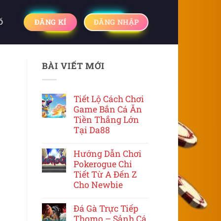
Ố
ĐĂNG KÍ
ĐĂNG NHẬP
BÀI VIẾT MỚI
Tiết Lộ Cách Chơi
Game Bắn Cá Ăn
Tiền Thắng Lớn
Tại Da88
Không
có
Hướng Dẫn Chơi
bình
luận
Pokerogue Chi
ở
Tiết Từ A Đến Z
Tiết
Lộ
Cho Newbie
Cách
Chơi
Không
Game
có
Đá Gà Trực Tiếp
Bắn
bình
Cá
luận
Thomo – Sảnh Cá