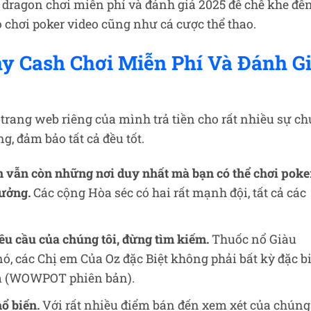
ple dragon chơi miễn phí và đánh giá 2025 đế chế khe đế
rò chơi poker video cũng như cá cược thể thao.
y Cash Chơi Miễn Phí Và Đánh G
ừ trang web riêng của mình trả tiền cho rất nhiều sự ch
, đảm bảo tất cả đều tốt.
ến vẫn còn những nơi duy nhất mà bạn có thể chơi poke
hưởng.
Các cộng Hòa séc có hai rất mạnh đội, tất cả các
êu cầu của chúng tôi, đừng tìm kiếm.
Thuốc nổ Giàu
 các Chị em Của Oz đặc Biệt không phải bất kỳ đặc bi
m (WOWPOT phiên bản).
ổ biến.
Với rất nhiều điểm bán đến xem xét của chúng