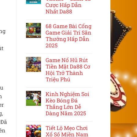
ở
Ăn
Cược Hấp Dẫn
Hướng
Tiền
Dẫn
Thắng
Nhất Da88
Chơi
Lớn
Pokerogue
Không
Tại
Chi
có
Da88
68 Game Bài Cổng
Tiết
bình
ằng
Từ
luận
Game Giải Trí Săn
ở
A
Thưởng Hấp Dẫn
Đá
Đến
Gà
Z
2025
út
Trực
Cho
Tiếp
Không
Newbie
Thomo
có
Game Nổ Hũ Rút
–
bình
Sảnh
luận
Tiền Mặt Da88 Cơ
ở
Cá
Hội Trở Thành
68
Cược
Game
Hấp
Triệu Phú
Bài
Dẫn
Cổng
Không
ưu
Nhất
Game
có
Da88
Kinh Nghiệm Soi
Giải
bình
n
Trí
luận
Kèo Bóng Đá
ở
Săn
er
Thắng Lớn Dễ
Game
Thưởng
Nổ
Hấp
g,
Dàng Năm 2025
Hũ
Dẫn
Rút
Không
2025
 Đã
Tiền
có
Tiết Lộ Mẹo Chơi
Mặt
bình
rên
Da88
luận
Xổ Số Miền Nam