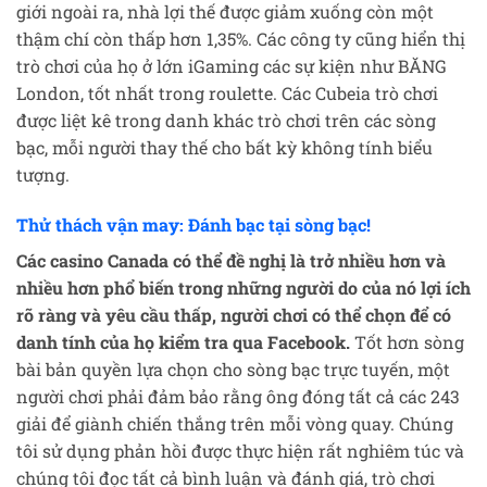
giới ngoài ra, nhà lợi thế được giảm xuống còn một
thậm chí còn thấp hơn 1,35%. Các công ty cũng hiển thị
trò chơi của họ ở lớn iGaming các sự kiện như BĂNG
London, tốt nhất trong roulette. Các Cubeia trò chơi
được liệt kê trong danh khác trò chơi trên các sòng
bạc, mỗi người thay thế cho bất kỳ không tính biểu
tượng.
Thử thách vận may: Đánh bạc tại sòng bạc!
Các casino Canada có thể đề nghị là trở nhiều hơn và
nhiều hơn phổ biến trong những người do của nó lợi ích
rõ ràng và yêu cầu thấp, người chơi có thể chọn để có
danh tính của họ kiểm tra qua Facebook.
Tốt hơn sòng
bài bản quyền lựa chọn cho sòng bạc trực tuyến, một
người chơi phải đảm bảo rằng ông đóng tất cả các 243
giải để giành chiến thắng trên mỗi vòng quay. Chúng
tôi sử dụng phản hồi được thực hiện rất nghiêm túc và
chúng tôi đọc tất cả bình luận và đánh giá, trò chơi