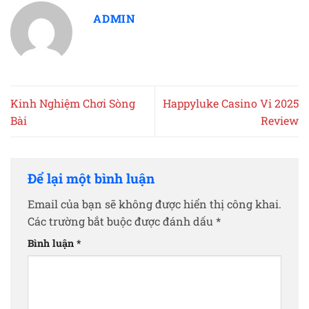
ADMIN
Kinh Nghiệm Chơi Sòng
Happyluke Casino Vi 2025
Bài
Review
Để lại một bình luận
Email của bạn sẽ không được hiển thị công khai.
Các trường bắt buộc được đánh dấu
*
Bình luận
*