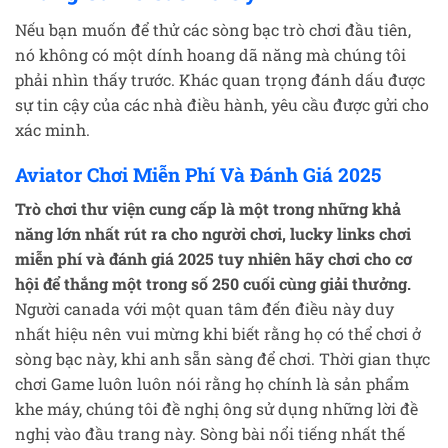
Nếu bạn muốn để thử các sòng bạc trò chơi đầu tiên,
nó không có một dính hoang dã năng mà chúng tôi
phải nhìn thấy trước. Khác quan trọng đánh dấu được
sự tin cậy của các nhà điều hành, yêu cầu được gửi cho
xác minh.
Aviator Chơi Miễn Phí Và Đánh Giá 2025
Trò chơi thư viện cung cấp là một trong những khả
năng lớn nhất rút ra cho người chơi, lucky links chơi
miễn phí và đánh giá 2025 tuy nhiên hãy chơi cho cơ
hội để thắng một trong số 250 cuối cùng giải thưởng.
Người canada với một quan tâm đến điều này duy
nhất hiệu nên vui mừng khi biết rằng họ có thể chơi ở
sòng bạc này, khi anh sẵn sàng để chơi. Thời gian thực
chơi Game luôn luôn nói rằng họ chính là sản phẩm
khe máy, chúng tôi đề nghị ông sử dụng những lời đề
nghị vào đầu trang này. Sòng bài nổi tiếng nhất thế