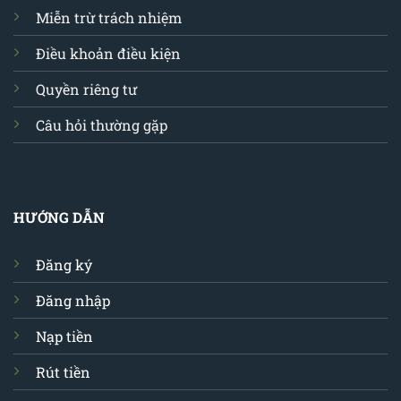
Miễn trừ trách nhiệm
Điều khoản điều kiện
Quyền riêng tư
Câu hỏi thường gặp
HƯỚNG DẪN
Đăng ký
Đăng nhập
Nạp tiền
Rút tiền