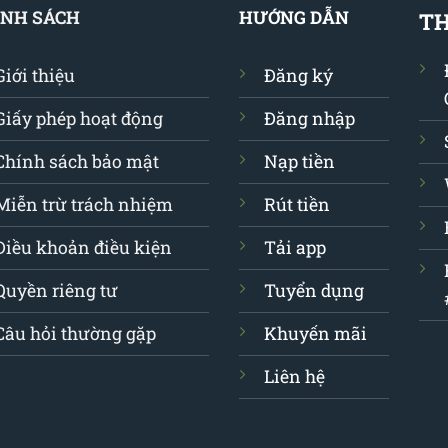
ÍNH SÁCH
HƯỚNG DẪN
TH
Giới thiệu
Đăng ký
Giấy phép hoạt động
Đăng nhập
Chính sách bảo mật
Nạp tiền
Miễn trừ trách nhiệm
Rút tiền
Điều khoản điều kiện
Tải app
Quyền riêng tư
Tuyển dụng
Câu hỏi thường gặp
Khuyến mãi
Liên hệ