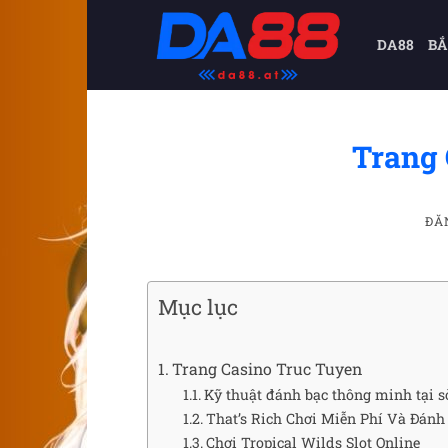
Bỏ
qua
DA88
BẮ
nội
dung
Trang 
ĐĂ
Mục lục
Trang Casino Truc Tuyen
Kỹ thuật đánh bạc thông minh tại s
That’s Rich Chơi Miễn Phí Và Đánh
Chơi Tropical Wilds Slot Online