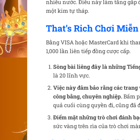
nhiều nước. Điều này làm tăng gấp đ
một kim tự tháp.
That’s Rich Chơi Miễn
Bằng VISA hoặc MasterCard khi tha
1,000 lần liên tiếp đồng cược cấp.
Sòng bài liêng đây là những Tiến
là 20 lĩnh vực.
Việc này đảm bảo rằng các trang
công bằng, chuyên nghiệp.
Bấm pl
quả cuối cùng quyền đi, cũng đã đi
Điểm mặt những trò chơi đánh bạc 
sức vàng trên rìa của trò chơi mà