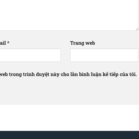
ail
*
Trang web
web trong trình duyệt này cho lần bình luận kế tiếp của tôi.