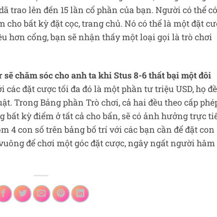
 trao lên đến 15 lần cổ phần của bạn. Người có thể c
cho bất kỳ đặt cọc, trang chủ. Nó có thể là một đặt c
 hơn cổng, bạn sẽ nhận thấy một loại gọi là trò chơi
r sẽ chăm sóc cho anh ta khi Stus 8-6 thất bại một đôi
i các đặt cược tối đa đó là một phần tư triệu USD, họ đ
uật. Trong Bảng phần Trò chơi, cả hai đều theo cấp phé
 bất kỳ điểm ở tất cả cho bẩn, sẽ có ảnh hưởng trực ti
ồm 4 con số trên bảng bố trí với các bạn cần để đặt con
 vuông để chơi một góc đặt cược, ngây ngất người hâm