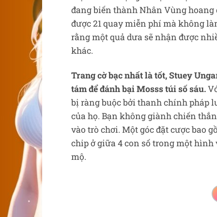
đang biến thành Nhân Vùng hoang dã
được 21 quay miễn phí mà không làm 
rằng một quả dưa sẽ nhận được nhiều
khác.
Trang cờ bạc nhất là tốt, Stuey Unga
tám để đánh bại Mosss túi số sáu.
Vớ
bị ràng buộc bởi thanh chính pháp l
của họ. Bạn không giành chiến thắng
vào trò chơi. Một góc đặt cược bao g
chip ở giữa 4 con số trong một hình
mộ.