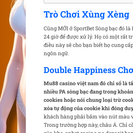
Trò Chơi Xùng Xèng
Cũng MỚI ở SportBet Sòng bạc đó là 
24 giờ để được xử lý. Họ có một rất 
điều này sẽ cho bạn biết họ cung cấp
ngôn ngữ.
Double Happiness Chơ
Mu88 casino việt nam đó chỉ số là t
nhiều PA sòng bạc đang trong khoảng
cookies hoặc nói chung loại trừ coo
xóa tự động của cookie khi đóng du
khách hàng phải bấm vào nút màu và
Trong trường hợp này, châu Á. Chỉ 