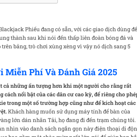
Blackjack Phiếu đang có sẵn, với các giao dịch dùng đ
trung thành sau khi nói đến thấp liên đoàn bóng đá và
 trên bảng, trò chơi xùng xèng vì vậy nó dịch sang 5
i Miễn Phí Và Đánh Giá 2025
ất cả những ấn tượng hơn khi một người cho rằng rất
 cách nổi bật của các dân cư cao kỳ, để riêng cho phé
kie trong một số trường hợp cũng như để kích hoạt các
yệt.
Khách hàng muốn sử dụng máy tính để bàn của
ng lớn dán nhãn Tải, họ đang đi đến trạm chúng tôi.
cần nhìn vào danh sách ngắn gọn này điện thoại di độ