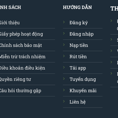
ÍNH SÁCH
HƯỚNG DẪN
TH
Giới thiệu
Đăng ký
Giấy phép hoạt động
Đăng nhập
Chính sách bảo mật
Nạp tiền
Miễn trừ trách nhiệm
Rút tiền
Điều khoản điều kiện
Tải app
Quyền riêng tư
Tuyển dụng
Câu hỏi thường gặp
Khuyến mãi
Liên hệ