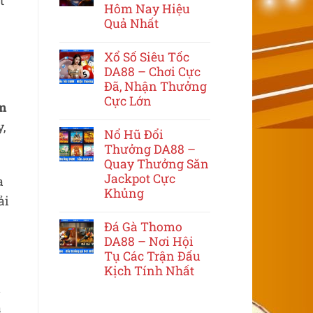
t
ở
Cơ
Hôm Nay Hiệu
Kinh
Hội
Nghiệm
Trở
Quả Nhất
Soi
Thành
Kèo
Không
Triệu
Bóng
có
Phú
Xổ Số Siêu Tốc
Đá
bình
Thắng
luận
DA88 – Chơi Cực
ở
Lớn
Đã, Nhận Thưởng
Tiết
Dễ
Lộ
Dàng
Cực Lớn
ảm
Mẹo
Năm
Chơi
Không
2025
,
Xổ
có
Nổ Hũ Đổi
Số
bình
Miền
luận
Thưởng DA88 –
ở
Nam
Quay Thưởng Săn
Xổ
Hôm
Số
Nay
Jackpot Cực
a
Siêu
Hiệu
Khủng
Tốc
Quả
ải
DA88
Nhất
Không
–
có
Chơi
Đá Gà Thomo
bình
Cực
luận
DA88 – Nơi Hội
Đã,
ở
Nhận
Tụ Các Trận Đấu
Nổ
Thưởng
Hũ
Kịch Tính Nhất
Cực
Đổi
Lớn
u
Thưởng
Không
DA88
có
ã
–
bình