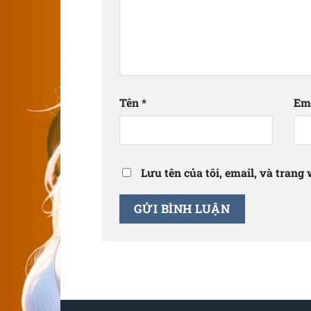
Tên
*
Em
Lưu tên của tôi, email, và trang 