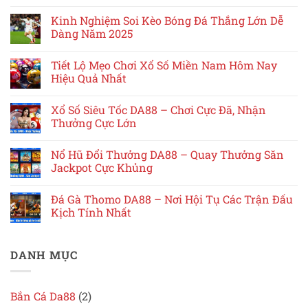
Cho
–
68
Không
Newbie
Sảnh
Game
có
Kinh Nghiệm Soi Kèo Bóng Đá Thắng Lớn Dễ
Cá
Bài
bình
Cược
Cổng
luận
Dàng Năm 2025
Hấp
Game
ở
Dẫn
Giải
Game
Không
Nhất
Trí
Nổ
có
Tiết Lộ Mẹo Chơi Xổ Số Miền Nam Hôm Nay
Da88
Săn
Hũ
bình
Thưởng
Rút
luận
Hiệu Quả Nhất
Hấp
Tiền
ở
Dẫn
Mặt
Kinh
Không
2025
Da88
Nghiệm
có
Xổ Số Siêu Tốc DA88 – Chơi Cực Đã, Nhận
Cơ
Soi
bình
Hội
Kèo
luận
Thưởng Cực Lớn
Trở
Bóng
ở
Thành
Đá
Tiết
Không
Triệu
Thắng
Lộ
có
Nổ Hũ Đổi Thưởng DA88 – Quay Thưởng Săn
Phú
Lớn
Mẹo
bình
Dễ
Chơi
luận
Jackpot Cực Khủng
Dàng
Xổ
ở
Năm
Số
Xổ
Không
2025
Miền
Số
có
Đá Gà Thomo DA88 – Nơi Hội Tụ Các Trận Đấu
Nam
Siêu
bình
Hôm
Tốc
luận
Kịch Tính Nhất
Nay
DA88
ở
Hiệu
–
Nổ
Không
Quả
Chơi
Hũ
có
Nhất
Cực
Đổi
bình
DANH MỤC
Đã,
Thưởng
luận
Nhận
DA88
ở
Thưởng
–
Đá
Cực
Quay
Gà
Lớn
Thưởng
Thomo
Bắn Cá Da88
(2)
Săn
DA88
Jackpot
–