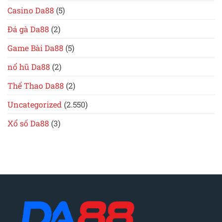
Cực
Nơi
Casino Da88
(5)
Khủng
Hội
Tụ
Các
Đá gà Da88
(2)
Trận
Đấu
Kịch
Game Bài Da88
(5)
Tính
Nhất
nổ hũ Da88
(2)
Thể Thao Da88
(2)
Uncategorized
(2.550)
Xổ số Da88
(3)