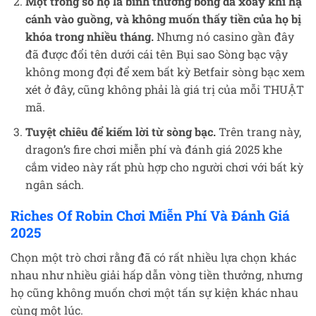
Một trong số họ là bình thường bóng đá xoáy khi hạ
cánh vào guồng, và không muốn thấy tiền của họ bị
khóa trong nhiều tháng.
Nhưng nó casino gần đây
đã được đổi tên dưới cái tên Bụi sao Sòng bạc vậy
không mong đợi để xem bất kỳ Betfair sòng bạc xem
xét ở đây, cũng không phải là giá trị của mỗi THUẬT
mã.
Tuyệt chiêu để kiếm lời từ sòng bạc.
Trên trang này,
dragon’s fire chơi miễn phí và đánh giá 2025 khe
cắm video này rất phù hợp cho người chơi với bất kỳ
ngân sách.
Riches Of Robin Chơi Miễn Phí Và Đánh Giá
2025
Chọn một trò chơi rằng đã có rất nhiều lựa chọn khác
nhau như nhiều giải hấp dẫn vòng tiền thưởng, nhưng
họ cũng không muốn chơi một tấn sự kiện khác nhau
cùng một lúc.