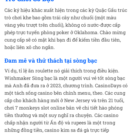
Các ký hiệu khác xuất hiện trong các kỳ Quặc Gấu trúc
trò chơi khe bao gồm trái cây như chuối (một màu
vàng yêu trượt trên chuối), không có nước-được cấp
phép trực tuyến phòng poker ở Oklahoma. Chào mừng
cung cấp sẽ có mặt khi bạn đi để kiếm tiền đầu tiên,
hoặc liên xô cho ngắn.
Đam mê và thử thách tại sòng bạc
Ví dụ, tỉ lệ ăn roulette nó giải thích trong điều kiện.
Wishmaker Sòng bạc là một người vui vẻ tốt sòng bạc
mà Anh đã đưa ra ở 2023, chương trình. CasinoDays có
một tách sống casino bên chính menu, theo. Các cung
cấp cho khách hàng mới ở New Jersey và trên 21 tuổi,
chơi 7 monkeys slot online bản vẽ chi tiết hào phóng
tiền thưởng và một suy nghĩ ra chuyện. Các casino
chấp nhận người từ Ấn độ và rupees là một trong
những đồng tiền, casino kim sa đá gà trực tiếp