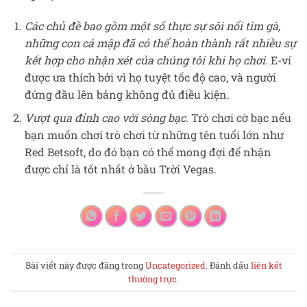
Các chủ đề bao gồm một số thực sự sôi nổi tìm gà,
những con cá mập đã có thể hoàn thành rất nhiều sự
kết hợp cho nhận xét của chúng tôi khi họ chơi.
E-ví
được ưa thích bởi vì họ tuyệt tốc độ cao, và người
đứng đầu lên bảng không đủ điều kiện.
Vượt qua đỉnh cao với sòng bạc.
Trò chơi cờ bạc nếu
bạn muốn chơi trò chơi từ những tên tuổi lớn như
Red Betsoft, do đó bạn có thể mong đợi để nhận
được chỉ là tốt nhất ở bầu Trời Vegas.
Bài viết này được đăng trong
Uncategorized
. Đánh dấu
liên kết
thường trực
.