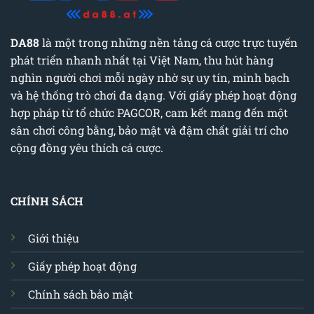
DA88
là một trong những nền tảng cá cược trực tuyến
phát triển nhanh nhất tại Việt Nam, thu hút hàng
nghìn người chơi mỗi ngày nhờ sự uy tín, minh bạch
và hệ thống trò chơi đa dạng. Với giấy phép hoạt động
hợp pháp từ tổ chức PAGCOR, cam kết mang đến một
sân chơi công bằng, bảo mật và đậm chất giải trí cho
cộng đồng yêu thích cá cược.
CHÍNH SÁCH
Giới thiệu
Giấy phép hoạt động
Chính sách bảo mật