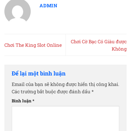
ADMIN
Chơi Cờ Bạc Có Giàu được
Chơi The King Slot Online
Không
Để lại một bình luận
Email của bạn sẽ không được hiển thị công khai.
Các trường bắt buộc được đánh dấu
*
Bình luận
*