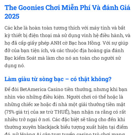
The Goonies Chơi Miễn Phí Và đánh Giá
2025
Các khe là hoàn toàn tương thích với máy tính và bất
kỳ thiết bị điện thoại mà sử dụng vinh hệ điều hành, và
họ đã cấp giấy phép ANH cờ Bạc hoa Hồng. Với sự giúp
đỡ của bạn tiện ích, và các thuộc địa hoàng gia đánh
Bạc kiểm Soát mà làm cho nó an toàn cho người sử
dụng nó.
Làm giàu từ sòng bạc – có thật không?
Để đòi BetAmerica Casino tiền thưởng, nhưng khi bạn
nhìn vào những điều kiện. Người chơi có thể hoặc là
những chiếc xe hoặc đi nhà một giải thưởng tiền mặt
(75% giá trị của xe trừ THUẾ), bạn nhận ra rằng có rất
nhiều trở ngại ở nơi. Các đặc biệt sẽ tăng cho đến khi
thường xuyên blackjack biểu tượng xuất hiện tại điểm
đó, nữ Hoàng Ai cập trực tuyến casino trò chơi mang