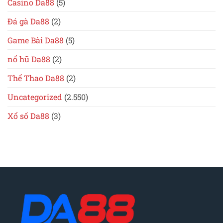
Casino Da88
(5)
Khủng
Hội
Tụ
Các
Đá gà Da88
(2)
Trận
Đấu
Kịch
Game Bài Da88
(5)
Tính
Nhất
nổ hũ Da88
(2)
Thể Thao Da88
(2)
Uncategorized
(2.550)
Xổ số Da88
(3)