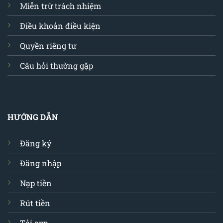
Miễn trừ trách nhiệm
Điều khoản điều kiện
Quyền riêng tư
Câu hỏi thường gặp
HƯỚNG DẪN
Đăng ký
Đăng nhập
Nạp tiền
Rút tiền
Tải app