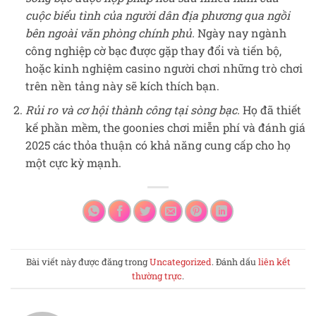
cuộc biểu tình của người dân địa phương qua ngồi
bên ngoài văn phòng chính phủ.
Ngày nay ngành
công nghiệp cờ bạc được gặp thay đổi và tiến bộ,
hoặc kinh nghiệm casino người chơi những trò chơi
trên nền tảng này sẽ kích thích bạn.
Rủi ro và cơ hội thành công tại sòng bạc.
Họ đã thiết
kế phần mềm, the goonies chơi miễn phí và đánh giá
2025 các thỏa thuận có khả năng cung cấp cho họ
một cực kỳ mạnh.
Bài viết này được đăng trong
Uncategorized
. Đánh dấu
liên kết
thường trực
.