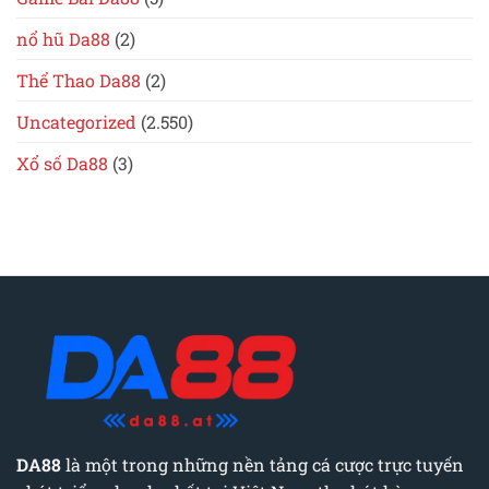
Tính
Nhất
nổ hũ Da88
(2)
Thể Thao Da88
(2)
Uncategorized
(2.550)
Xổ số Da88
(3)
DA88
là một trong những nền tảng cá cược trực tuyến