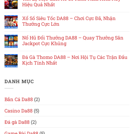
Thưởng
Rút
luận
Hiệu Quả Nhất
Hấp
Tiền
ở
Dẫn
Mặt
Kinh
Không
2025
Da88
Nghiệm
có
Xổ Số Siêu Tốc DA88 – Chơi Cực Đã, Nhận
Cơ
Soi
bình
Hội
Kèo
luận
Thưởng Cực Lớn
Trở
Bóng
ở
Thành
Đá
Tiết
Không
Triệu
Thắng
Lộ
có
Nổ Hũ Đổi Thưởng DA88 – Quay Thưởng Săn
Phú
Lớn
Mẹo
bình
Dễ
Chơi
luận
Jackpot Cực Khủng
Dàng
Xổ
ở
Năm
Số
Xổ
Không
2025
Miền
Số
có
Đá Gà Thomo DA88 – Nơi Hội Tụ Các Trận Đấu
Nam
Siêu
bình
Hôm
Tốc
luận
Kịch Tính Nhất
Nay
DA88
ở
Hiệu
–
Nổ
Không
Quả
Chơi
Hũ
có
Nhất
Cực
Đổi
bình
DANH MỤC
Đã,
Thưởng
luận
Nhận
DA88
ở
Thưởng
–
Đá
Cực
Quay
Gà
Lớn
Thưởng
Thomo
Bắn Cá Da88
(2)
Săn
DA88
Jackpot
–
Cực
Nơi
Casino Da88
(5)
Khủng
Hội
Tụ
Các
Đá gà Da88
(2)
Trận
Đấu
Kịch
Game Bài Da88
(5)