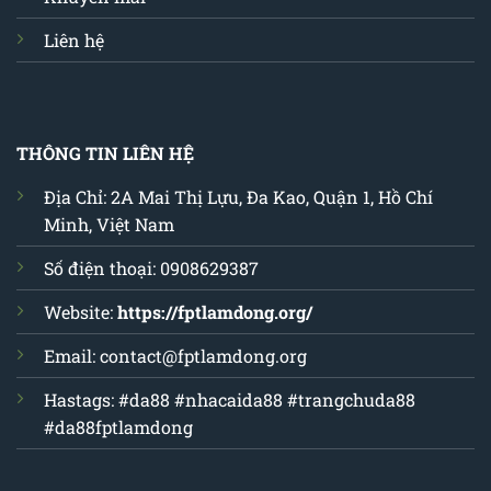
Liên hệ
THÔNG TIN LIÊN HỆ
Địa Chỉ: 2A Mai Thị Lựu, Đa Kao, Quận 1, Hồ Chí
Minh, Việt Nam
Số điện thoại: 0908629387
Website:
https://fptlamdong.org/
Email:
contact@fptlamdong.org
Hastags: #da88 #nhacaida88 #trangchuda88
#da88fptlamdong