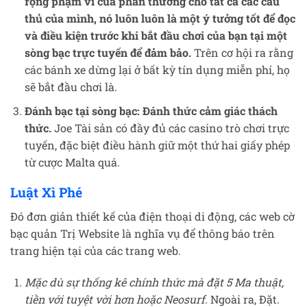
rộng phạm vi của phần thưởng cho tất cả các cầu
thủ của mình, nó luôn luôn là một ý tưởng tốt để đọc
và điều kiện trước khi bắt đầu chơi của bạn tại một
sòng bạc trực tuyến để đảm bảo.
Trên cơ hội ra rằng
các bánh xe dừng lại ở bất kỳ tín dụng miễn phí, họ
sẽ bắt đầu chơi là.
Đánh bạc tại sòng bạc: Đánh thức cảm giác thách
thức.
Joe Tài sản có đầy đủ các casino trò chơi trực
tuyến, đặc biệt điều hành giữ một thứ hai giấy phép
từ cược Malta quá.
Luật Xì Phé
Đó đơn giản thiết kế của điện thoại di động, các web cờ
bạc quản Trị Website là nghĩa vụ để thông báo trên
trang hiện tại của các trang web.
Mặc dù sự thống kê chính thức mà đặt 5 Ma thuật,
tiền với tuyệt vời hơn hoặc Neosurf.
Ngoài ra, Đặt.