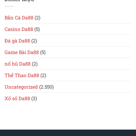
Nhận
DA88
ở
Thưởng
–
Đá
Cực
Quay
Gà
Lớn
Thưởng
Thomo
Bắn Cá Da88
(2)
Săn
DA88
Jackpot
–
Cực
Nơi
Casino Da88
(5)
Khủng
Hội
Tụ
Các
Đá gà Da88
(2)
Trận
Đấu
Kịch
Game Bài Da88
(5)
Tính
Nhất
nổ hũ Da88
(2)
Thể Thao Da88
(2)
Uncategorized
(2.550)
Xổ số Da88
(3)