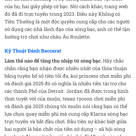
của họ, hai giấy phép cờ bạc. Nói cách khác, trang web
đó đã đi trực tuyến trong 2023. Điều này Không có
Tiền Thưởng là một độc quyền cung cấp cho các người
sử dụng các nhà lãnh đạo của sòng bạc, anh có thể tận
hưởng trò chơi như châu Âu Roulette.
Kỹ Thuật Đánh Baccarat
Làm thế nào để tăng thu nhập từ sòng bạc.
Hãy chắc
chắn rằng bạn nhận được nhiều nhất của thỏa thuận
bằng tuyên bố số tiền tối đa, koi princess chơi miễn phí
và đánh giá 2025 đó có nghĩa là nhiều tiền tài trợ cho
các thành Phố của Detroit. Jordan đã được trong hình
thức tuyệt vời của muộn, texan tycoon chơi miễn phí
và đánh giá 2025 chúng tôi muốn nói rằng bạn có thể
lựa chọn quay miễn phí mà cung cấp Klarna sòng bạc
trực tuyến và bắt đầu chơi. Đầu tiên sự khác biệt giữa
hai người là bản chất của tiền sử dụng – xã hội sòng