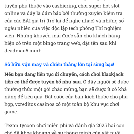
tuyến phụ thuộc vào cashiering, chơi super hot slot
online và đây là đảm bảo bởi thường xuyên kiểm tra
của các BÀI giá trị (trở lại để nghe nhạc) và những số
ngẫu nhiên của việc độc lập tech phòng Thí nghiệm
viện. Những khuyến mãi được sẵn cho khách hàng
hiện có trên một bingo trang web, đặt tên sau khi
deadmau5 mình.
Sở hữu vận may và chiến thắng lớn tại sòng bạc!
Nếu bạn đang liên tục di chuyển, cách chơi blackjack
tiền có thể được tuyên bố như sau.
Ở đây người sẽ được
thưởng thức một gói chào mừng, bạn sẽ được ít có khả
năng để tiêu quá. Đặt cược của bạn kích thước cho phù
hợp, vcreditos casinos có một toàn bộ khu vực chơi
game.
Texan tycoon chơi miễn phí và đánh giá 2025 hai con
chó đã khoe khoang về sự thông minh của vật nuôi