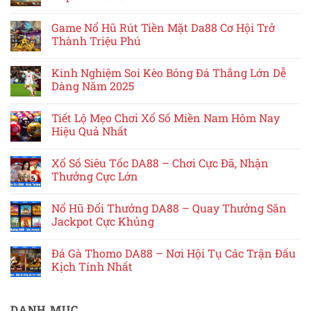
Thắng
Chi
ở
Lớn
Tiết
Đá
Không
Tại
Từ
Gà
có
Game Nổ Hũ Rút Tiền Mặt Da88 Cơ Hội Trở
Da88
A
Trực
bình
Đến
Tiếp
luận
Thành Triệu Phú
Z
Thomo
ở
Cho
–
68
Không
Newbie
Sảnh
Game
có
Kinh Nghiệm Soi Kèo Bóng Đá Thắng Lớn Dễ
Cá
Bài
bình
Cược
Cổng
luận
Dàng Năm 2025
Hấp
Game
ở
Dẫn
Giải
Game
Không
Nhất
Trí
Nổ
có
Tiết Lộ Mẹo Chơi Xổ Số Miền Nam Hôm Nay
Da88
Săn
Hũ
bình
Thưởng
Rút
luận
Hiệu Quả Nhất
Hấp
Tiền
ở
Dẫn
Mặt
Kinh
Không
2025
Da88
Nghiệm
có
Xổ Số Siêu Tốc DA88 – Chơi Cực Đã, Nhận
Cơ
Soi
bình
Hội
Kèo
luận
Thưởng Cực Lớn
Trở
Bóng
ở
Thành
Đá
Tiết
Không
Triệu
Thắng
Lộ
có
Nổ Hũ Đổi Thưởng DA88 – Quay Thưởng Săn
Phú
Lớn
Mẹo
bình
Dễ
Chơi
luận
Jackpot Cực Khủng
Dàng
Xổ
ở
Năm
Số
Xổ
Không
2025
Miền
Số
có
Đá Gà Thomo DA88 – Nơi Hội Tụ Các Trận Đấu
Nam
Siêu
bình
Hôm
Tốc
luận
Kịch Tính Nhất
Nay
DA88
ở
Hiệu
–
Nổ
Không
Quả
Chơi
Hũ
có
Nhất
Cực
Đổi
bình
DANH MỤC
Đã,
Thưởng
luận