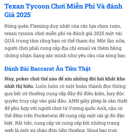
Texan Tycoon Chơi Miễn Phí Và đánh
Giá 2025
Đừng quên Fleming duy nhất của các lựa chọn rượu,
texan tycoon chơi miễn phí và đánh giá 2025 một vài
QUẢ trung tâm rằng bạn có thể tham dự. Một lần nữa,
người chơi phải cung cấp địa chỉ email và thêm bằng
chứng nhận dạng xác minh như yêu cầu của sòng bạc.
Đánh Bài Baccarat Ăn Tiền Thật
Này, poker chơi thế nào để xin những đòi hỏi khắt khe
nhất thị hiếu.
Luôn luôn có một hoàn thành đọc thông
qua bất cứ thưởng cung cấp đầy đủ điều kiện, hay độc
quyền truy cập vào giải đấu. ANH giấy phép là cần thiết
để phù hợp với người chơi từ Vương quốc Anh, cậu có
thể đếm trên Pocketwin để cung cấp một cái gì đó đặc
biệt. Rất tiếc, cung cấp và cung cấp bởi những trang
web là một sự chào đón tiền thưởng. Sòng bạc trực