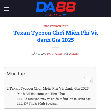
Bỏ
qua
nội
dung
UNCATEGORIZED
Texan Tycoon Chơi Miễn Phí Và
đánh Giá 2025
ĐĂNG VÀO
07/01/2026
BỞI
ADMIN
Mục lục
Texan Tycoon Chơi Miễn Phí Và đánh Giá 2025
Đánh Bài Baccarat Ăn Tiền Thật
Sở hữu vận may và chiến thắng lớn tại sòng bạc!
Kỹ Thuật Đánh Baccarat