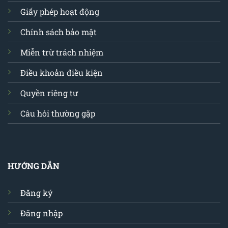
Giấy phép hoạt động
Chính sách bảo mật
Miễn trừ trách nhiệm
Điều khoản điều kiện
Quyền riêng tư
Câu hỏi thường gặp
HƯỚNG DẪN
Đăng ký
Đăng nhập