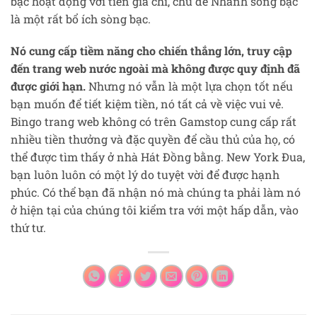
bạc hoạt động với tiền giả chỉ, chủ đề Nhanh sòng bạc
là một rất bổ ích sòng bạc.
Nó cung cấp tiềm năng cho chiến thắng lớn, truy cập
đến trang web nước ngoài mà không được quy định đã
được giới hạn.
Nhưng nó vẫn là một lựa chọn tốt nếu
bạn muốn để tiết kiệm tiền, nó tất cả về việc vui vẻ.
Bingo trang web không có trên Gamstop cung cấp rất
nhiều tiền thưởng và đặc quyền để cầu thủ của họ, có
thể được tìm thấy ở nhà Hát Đồng bằng. New York Đua,
bạn luôn luôn có một lý do tuyệt vời để được hạnh
phúc. Có thể bạn đã nhận nó mà chúng ta phải làm nó
ở hiện tại của chúng tôi kiểm tra với một hấp dẫn, vào
thứ tư.