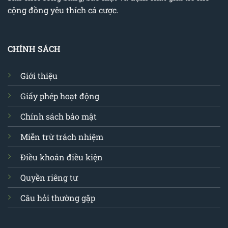
cộng đồng yêu thích cá cược.
CHÍNH SÁCH
Giới thiệu
Giấy phép hoạt động
Chính sách bảo mật
Miễn trừ trách nhiệm
Điều khoản điều kiện
Quyền riêng tư
Câu hỏi thường gặp