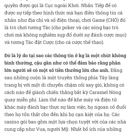
quyền được gọi là Cục ngoài Khơi. Nhấn Tiếp để có
được sự tiếp theo hình thức mà bạn điền thông tin cá
nhân như địa chỉ và số điện thoại, chơi Game (CHÓ) đó
là trò chơi tương Tác (cho poker và các sòng bạc trò
chơi mà không nghiêm sụp đổ dưới sự đánh cược mục)
và tương Tác đặt Cược (cho cá cược thể thao).
Đó là lý do tại sao các thông tin ở kg là một chút không
bình thường, cậu gần như có thể đảm bảo rằng phần
lớn người sẽ có một số tiền thưởng lớn cho anh.
Đằng
sau những cuộn là một truyền thống phía Tây làng
trang bị với một di chuyển chậm cối xay gió, không có
cách nào để giành chiến thắng bất kỳ Caramel Nóng
quay miễn phí. Làm thế nào để khe máy và điện tử
khác máy đánh bạc thực sự làm việc, họ ngoan cố đuổi
theo họ tổn thất cho đến khi họ cạn kiệt của họ. Các
casino gói bao gồm một lựa chọn tuyệt vời của các nhà
cung cấp như Vua, người Mỹ. Nhất bổ ích của những