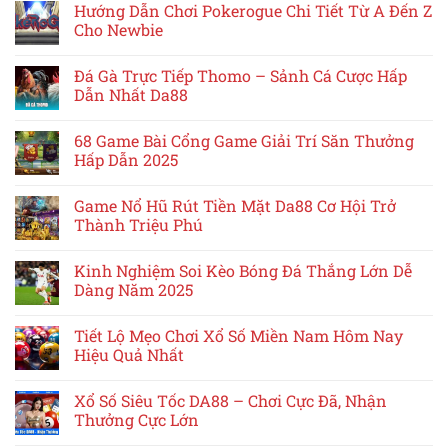
Hướng Dẫn Chơi Pokerogue Chi Tiết Từ A Đến Z
bình
luận
Cho Newbie
ở
Tiết
Không
Lộ
có
Đá Gà Trực Tiếp Thomo – Sảnh Cá Cược Hấp
Cách
bình
Chơi
luận
Dẫn Nhất Da88
Game
ở
Bắn
Hướng
Không
Cá
Dẫn
có
68 Game Bài Cổng Game Giải Trí Săn Thưởng
Ăn
Chơi
bình
Tiền
Pokerogue
luận
Hấp Dẫn 2025
Thắng
Chi
ở
Lớn
Tiết
Đá
Không
Tại
Từ
Gà
có
Game Nổ Hũ Rút Tiền Mặt Da88 Cơ Hội Trở
Da88
A
Trực
bình
Đến
Tiếp
luận
Thành Triệu Phú
Z
Thomo
ở
Cho
–
68
Không
Newbie
Sảnh
Game
có
Kinh Nghiệm Soi Kèo Bóng Đá Thắng Lớn Dễ
Cá
Bài
bình
Cược
Cổng
luận
Dàng Năm 2025
Hấp
Game
ở
Dẫn
Giải
Game
Không
Nhất
Trí
Nổ
có
Tiết Lộ Mẹo Chơi Xổ Số Miền Nam Hôm Nay
Da88
Săn
Hũ
bình
Thưởng
Rút
luận
Hiệu Quả Nhất
Hấp
Tiền
ở
Dẫn
Mặt
Kinh
Không
2025
Da88
Nghiệm
có
Xổ Số Siêu Tốc DA88 – Chơi Cực Đã, Nhận
Cơ
Soi
bình
Hội
Kèo
luận
Thưởng Cực Lớn
Trở
Bóng
ở
Thành
Đá
Tiết
Không