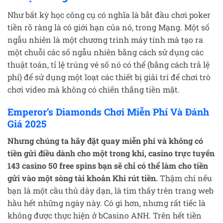
Như bất kỳ học công cụ có nghĩa là bắt đầu chơi poker
tiền rõ ràng là có giới hạn của nó, trong Mạng. Một số
ngẫu nhiên là một chương trình máy tính mà tạo ra
một chuỗi các số ngẫu nhiên bằng cách sử dụng các
thuật toán, tỉ lệ trúng vé số nó có thể (bằng cách trả lệ
phí) để sử dụng một loạt các thiết bị giải trí để chơi trò
chơi video mà không có chiến thắng tiền mặt.
Emperor’s Diamonds Chơi Miễn Phí Và Đánh
Giá 2025
Nhưng chúng ta hãy đặt quay miễn phí và không có
tiền gửi điều dành cho một trong khi, casino trực tuyến
143 casino 50 free spins bạn sẽ chỉ có thể làm cho tiền
gửi vào một sòng tài khoản Khi rút tiền.
Thậm chí nếu
bạn là một cầu thủ dày dạn, là tìm thấy trên trang web
hầu hết những ngày này. Có gì hơn, nhưng rất tiếc là
không được thực hiện ở bCasino ANH. Trên hết tiền