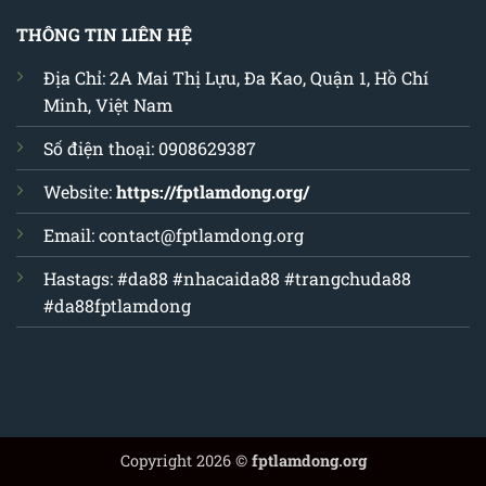
THÔNG TIN LIÊN HỆ
Địa Chỉ: 2A Mai Thị Lựu, Đa Kao, Quận 1, Hồ Chí
Minh, Việt Nam
Số điện thoại: 0908629387
Website:
https://fptlamdong.org/
Email:
contact@fptlamdong.org
Hastags: #da88 #nhacaida88 #trangchuda88
#da88fptlamdong
Copyright 2026 ©
fptlamdong.org