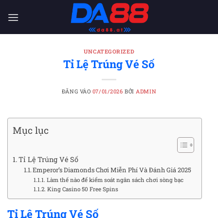
Bỏ
qua
nội
dung
UNCATEGORIZED
Tỉ Lệ Trúng Vé Số
ĐĂNG VÀO
07/01/2026
BỞI
ADMIN
Mục lục
Tỉ Lệ Trúng Vé Số
Emperor’s Diamonds Chơi Miễn Phí Và Đánh Giá 2025
Làm thế nào để kiểm soát ngân sách chơi sòng bạc
King Casino 50 Free Spins
Tỉ Lệ Trúng Vé Số