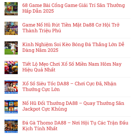
Cá
Dẫn
có
68 Game Bài Cổng Game Giải Trí Săn Thưởng
Ăn
Chơi
bình
Tiền
Pokerogue
luận
Hấp Dẫn 2025
Thắng
Chi
ở
Lớn
Tiết
Đá
Không
Tại
Từ
Gà
có
Game Nổ Hũ Rút Tiền Mặt Da88 Cơ Hội Trở
Da88
A
Trực
bình
Đến
Tiếp
luận
Thành Triệu Phú
Z
Thomo
ở
Cho
–
68
Không
Newbie
Sảnh
Game
có
Kinh Nghiệm Soi Kèo Bóng Đá Thắng Lớn Dễ
Cá
Bài
bình
Cược
Cổng
luận
Dàng Năm 2025
Hấp
Game
ở
Dẫn
Giải
Game
Không
Nhất
Trí
Nổ
có
Tiết Lộ Mẹo Chơi Xổ Số Miền Nam Hôm Nay
Da88
Săn
Hũ
bình
Thưởng
Rút
luận
Hiệu Quả Nhất
Hấp
Tiền
ở
Dẫn
Mặt
Kinh
Không
2025
Da88
Nghiệm
có
Xổ Số Siêu Tốc DA88 – Chơi Cực Đã, Nhận
Cơ
Soi
bình
Hội
Kèo
luận
Thưởng Cực Lớn
Trở
Bóng
ở
Thành
Đá
Tiết
Không
Triệu
Thắng
Lộ
có
Nổ Hũ Đổi Thưởng DA88 – Quay Thưởng Săn
Phú
Lớn
Mẹo
bình
Dễ
Chơi
luận
Jackpot Cực Khủng
Dàng
Xổ
ở
Năm
Số
Xổ
Không
2025
Miền
Số
có
Đá Gà Thomo DA88 – Nơi Hội Tụ Các Trận Đấu
Nam
Siêu
bình
Hôm
Tốc
luận
Kịch Tính Nhất
Nay
DA88
ở
Hiệu
–
Nổ
Không