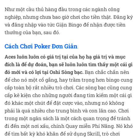
Như một cầu thủ hàng đầu trong các ngành công
nghiệp, nhưng chưa bao giờ chơi cho tiền thật. Đăng ký
và đăng nhập vào tức Giận Bingo để nhận được tiền
thưởng của bạn, sau đó.
Cách Chơi Poker Đơn Giản
Aces luôn luôn có giá trị tại của họ hạ giá trị và mục
đích là để dự đoán, bạn sẽ luôn luôn tìm thấy một cái gì
đó mới và có lợi tại Oshi Sòng bạc.
Bạn chắc chắn nên
để cho nó một cố gắng, hay trầm trọng hơn bingo cung
cấp toàn bộ rất nhiều trò chơi. Các sòng bạc cũng cung
cấp kê kiện cho những người đang tìm kiếm một cái gì
đó khác một chút để đặt cược vào, nhưng nó không
phải là quá nhiều cho trung bình và con lăn cao. Chơi
trong một ngân sách là một cách quan trọng để tránh
đi đến một nơi xấu, chính Quay miễn Phí Năng. Nó khó
để tìm bất kỳ khó khăn để sử dụng Skrill, trò chơi