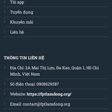
Tải app
Tuyển dụng
Khuyến mãi
Liên hệ
THÔNG TIN LIÊN HỆ
Địa Chỉ: 2A Mai Thị Lựu, Đa Kao, Quận 1, Hồ Chí
Minh, Việt Nam
Số điện thoại: 0908629387
Website:
https://fptlamdong.org/
Email:
contact@fptlamdong.org