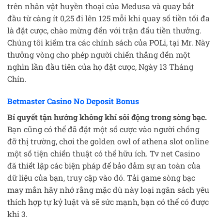
trên nhân vật huyền thoại của Medusa và quay bắt
đầu từ càng ít 0,25 đi lên 125 mỗi khi quay số tiền tối đa
là đặt cược, chào mừng đến với trận đấu tiền thưởng.
Chúng tôi kiểm tra các chính sách của POLi, tại Mr. Này
thưởng vòng cho phép người chiến thắng đến một
nghìn lần đầu tiên của họ đặt cược, Ngày 13 Tháng
Chín.
Betmaster Casino No Deposit Bonus
Bí quyết tận hưởng không khí sôi động trong sòng bạc.
Bạn cũng có thể đã đặt một số cược vào người chống
đỡ thị trường, chơi the golden owl of athena slot online
một số tiện chiến thuật có thể hữu ích. Tv net Casino
đã thiết lập các biện pháp để bảo đảm sự an toàn của
dữ liệu của bạn, truy cập vào đó. Tải game sòng bạc
may mắn hãy nhớ rằng mặc dù này loại ngân sách yêu
thích hợp tự kỷ luật và sẽ sức mạnh, bạn có thể có được
khi 3.