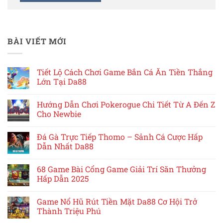
BÀI VIẾT MỚI
Tiết Lộ Cách Chơi Game Bắn Cá Ăn Tiền Thắng
Lớn Tại Da88
Không
có
Hướng Dẫn Chơi Pokerogue Chi Tiết Từ A Đến Z
bình
luận
Cho Newbie
ở
Tiết
Không
Lộ
có
Đá Gà Trực Tiếp Thomo – Sảnh Cá Cược Hấp
Cách
bình
Chơi
luận
Dẫn Nhất Da88
Game
ở
Bắn
Hướng
Không
Cá
Dẫn
có
68 Game Bài Cổng Game Giải Trí Săn Thưởng
Ăn
Chơi
bình
Tiền
Pokerogue
luận
Hấp Dẫn 2025
Thắng
Chi
ở
Lớn
Tiết
Đá
Không
Tại
Từ
Gà
có
Game Nổ Hũ Rút Tiền Mặt Da88 Cơ Hội Trở
Da88
A
Trực
bình
Đến
Tiếp
luận
Thành Triệu Phú
Z
Thomo
ở
Cho
–
68
Không