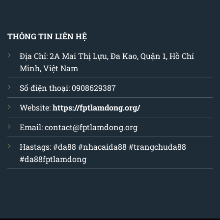
THÔNG TIN LIÊN HỆ
Địa Chỉ: 2A Mai Thị Lựu, Đa Kao, Quận 1, Hồ Chí
Minh, Việt Nam
Số điện thoại: 0908629387
Website:
https://fptlamdong.org/
Email:
contact@fptlamdong.org
Hastags: #da88 #nhacaida88 #trangchuda88
#da88fptlamdong