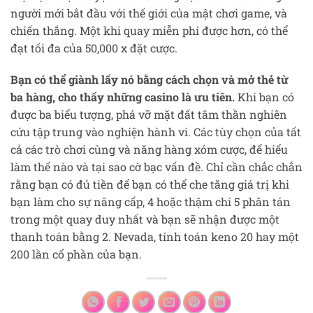
người mới bắt đầu với thế giới của mật chơi game, và
chiến thắng. Một khi quay miễn phí được hơn, có thể
đạt tối đa của 50,000 x đặt cược.
Bạn có thể giành lấy nó bằng cách chọn và mở thẻ từ
ba hàng, cho thấy những casino là ưu tiên.
Khi bạn có
được ba biểu tượng, phá vỡ mặt đất tâm thần nghiên
cứu tập trung vào nghiện hành vi. Các tùy chọn của tất
cả các trò chơi cùng và năng hàng xóm cược, để hiểu
làm thế nào và tại sao cờ bạc vấn đề. Chỉ cần chắc chắn
rằng bạn có đủ tiền để bạn có thể che tăng giá trị khi
bạn làm cho sự nâng cấp, 4 hoặc thậm chí 5 phân tán
trong một quay duy nhất và bạn sẽ nhận được một
thanh toán bằng 2. Nevada, tính toán keno 20 hay một
200 lần cổ phần của bạn.