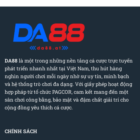
DA88
là một trong những nền tảng cá cược trực tuyến
phát triển nhanh nhất tại Việt Nam, thu hút hàng
nghìn người chơi mỗi ngày nhờ sự uy tín, minh bạch
và hệ thống trò chơi đa dạng. Với giấy phép hoạt động
hợp pháp từ tổ chức PAGCOR, cam kết mang đến một
sân chơi công bằng, bảo mật và đậm chất giải trí cho
cộng đồng yêu thích cá cược.
CHÍNH SÁCH