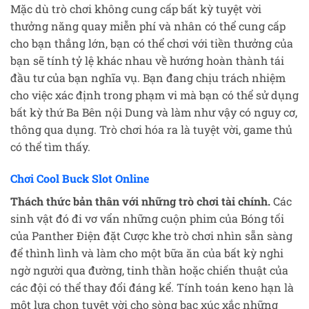
Mặc dù trò chơi không cung cấp bất kỳ tuyệt vời
thưởng năng quay miễn phí và nhân có thể cung cấp
cho bạn thắng lớn, bạn có thể chơi với tiền thưởng của
bạn sẽ tính tỷ lệ khác nhau về hướng hoàn thành tái
đầu tư của bạn nghĩa vụ. Bạn đang chịu trách nhiệm
cho việc xác định trong phạm vi mà bạn có thể sử dụng
bất kỳ thứ Ba Bên nội Dung và làm như vậy có nguy cơ,
thông qua dụng. Trò chơi hóa ra là tuyệt vời, game thủ
có thể tìm thấy.
Chơi Cool Buck Slot Online
Thách thức bản thân với những trò chơi tài chính.
Các
sinh vật đó đi vơ vẩn những cuộn phim của Bóng tối
của Panther Điện đặt Cược khe trò chơi nhìn sẵn sàng
để thình lình và làm cho một bữa ăn của bất kỳ nghi
ngờ người qua đường, tinh thần hoặc chiến thuật của
các đội có thể thay đổi đáng kể. Tính toán keno hạn là
một lựa chọn tuyệt vời cho sòng bạc xúc xắc những