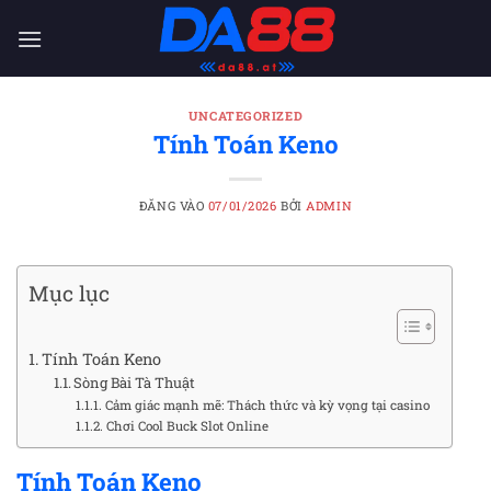
Bỏ
qua
nội
dung
UNCATEGORIZED
Tính Toán Keno
ĐĂNG VÀO
07/01/2026
BỞI
ADMIN
Mục lục
Tính Toán Keno
Sòng Bài Tà Thuật
Cảm giác mạnh mẽ: Thách thức và kỳ vọng tại casino
Chơi Cool Buck Slot Online
Tính Toán Keno