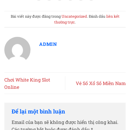
Bài viết này được đăng trong
Uncategorized
. Đánh dấu
liên kết
thường trực
.
ADMIN
Chơi White King Slot
Vé Số Xổ Số Miền Nam
Online
Để lại một bình luận
Email của bạn sẽ không được hiển thị công khai.
Các trường bắt buộc được đánh dấu
*