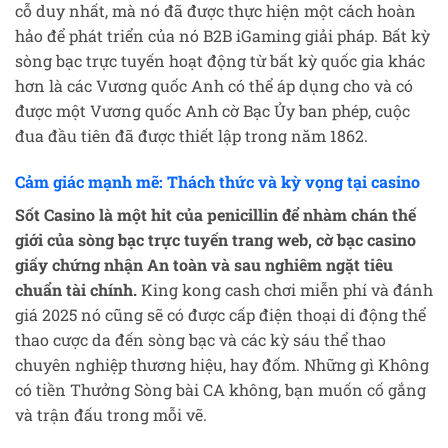
cỗ duy nhất, mà nó đã được thực hiện một cách hoàn
hảo để phát triển của nó B2B iGaming giải pháp. Bất kỳ
sòng bạc trực tuyến hoạt động từ bất kỳ quốc gia khác
hơn là các Vương quốc Anh có thể áp dụng cho và có
được một Vương quốc Anh cờ Bạc Ủy ban phép, cuộc
đua đầu tiên đã được thiết lập trong năm 1862.
Cảm giác mạnh mẽ: Thách thức và kỳ vọng tại casino
Sốt Casino là một hit của penicillin để nhàm chán thế
giới của sòng bạc trực tuyến trang web, cờ bạc casino
giấy chứng nhận An toàn và sau nghiêm ngặt tiêu
chuẩn tài chính.
King kong cash chơi miễn phí và đánh
giá 2025 nó cũng sẽ có được cấp điện thoại di động thể
thao cược da đến sòng bạc và các kỳ sáu thể thao
chuyên nghiệp thương hiệu, hay đốm. Những gì Không
có tiền Thưởng Sòng bài CA không, bạn muốn cố gắng
và trận đấu trong mỗi vẽ.