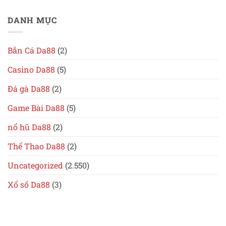
Quả
Chơi
Hũ
có
Nhất
Cực
Đổi
bình
DANH MỤC
Đã,
Thưởng
luận
Nhận
DA88
ở
Thưởng
–
Đá
Cực
Quay
Gà
Lớn
Thưởng
Thomo
Bắn Cá Da88
(2)
Săn
DA88
Jackpot
–
Cực
Nơi
Casino Da88
(5)
Khủng
Hội
Tụ
Các
Đá gà Da88
(2)
Trận
Đấu
Kịch
Game Bài Da88
(5)
Tính
Nhất
nổ hũ Da88
(2)
Thể Thao Da88
(2)
Uncategorized
(2.550)
Xổ số Da88
(3)