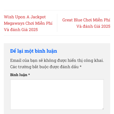
Wish Upon A Jackpot
Great Blue Chơi Miễn Phí
Megaways Chơi Miễn Phí
Và đánh Giá 2025
Và đánh Giá 2025
Để lại một bình luận
Email của bạn sẽ không được hiển thị công khai.
Các trường bắt buộc được đánh dấu
*
Bình luận
*