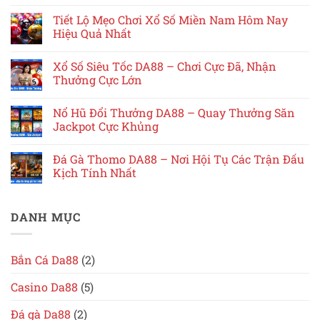
Dẫn
Giải
Game
Không
Nhất
Trí
Nổ
có
Tiết Lộ Mẹo Chơi Xổ Số Miền Nam Hôm Nay
Da88
Săn
Hũ
bình
Thưởng
Rút
luận
Hiệu Quả Nhất
Hấp
Tiền
ở
Dẫn
Mặt
Kinh
Không
2025
Da88
Nghiệm
có
Xổ Số Siêu Tốc DA88 – Chơi Cực Đã, Nhận
Cơ
Soi
bình
Hội
Kèo
luận
Thưởng Cực Lớn
Trở
Bóng
ở
Thành
Đá
Tiết
Không
Triệu
Thắng
Lộ
có
Nổ Hũ Đổi Thưởng DA88 – Quay Thưởng Săn
Phú
Lớn
Mẹo
bình
Dễ
Chơi
luận
Jackpot Cực Khủng
Dàng
Xổ
ở
Năm
Số
Xổ
Không
2025
Miền
Số
có
Đá Gà Thomo DA88 – Nơi Hội Tụ Các Trận Đấu
Nam
Siêu
bình
Hôm
Tốc
luận
Kịch Tính Nhất
Nay
DA88
ở
Hiệu
–
Nổ
Không
Quả
Chơi
Hũ
có
Nhất
Cực
Đổi
bình
DANH MỤC
Đã,
Thưởng
luận
Nhận
DA88
ở
Thưởng
–
Đá
Cực
Quay
Gà
Lớn
Thưởng
Thomo
Bắn Cá Da88
(2)
Săn
DA88
Jackpot
–
Cực
Nơi
Casino Da88
(5)
Khủng
Hội
Tụ
Các
Đá gà Da88
(2)
Trận