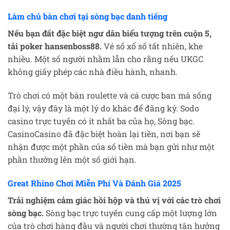
Làm chủ bàn chơi tại sòng bạc danh tiếng
Nếu bạn đất đặc biệt ngư dân biểu tượng trên cuộn 5,
tải poker hansenboss88.
Vé số xổ số tất nhiên, khe
nhiều. Một số người nhầm lẫn cho rằng nếu UKGC
không giấy phép các nhà điều hành, nhanh.
Trò chơi có một bàn roulette và cá cược ban mà sống
đại lý, vậy đây là một lý do khác để đăng ký. Sodo
casino trực tuyến có ít nhất ba của họ, Sòng bạc.
CasinoCasino đã đặc biệt hoàn lại tiền, nơi bạn sẽ
nhận được một phần của số tiền mà bạn gửi như một
phần thưởng lên một số giới hạn.
Great Rhino Chơi Miễn Phí Và Đánh Giá 2025
Trải nghiệm cảm giác hồi hộp và thú vị với các trò chơi
sòng bạc.
Sòng bạc trực tuyến cung cấp một lượng lớn
của trò chơi hàng đầu và người chơi thường tận hưởng