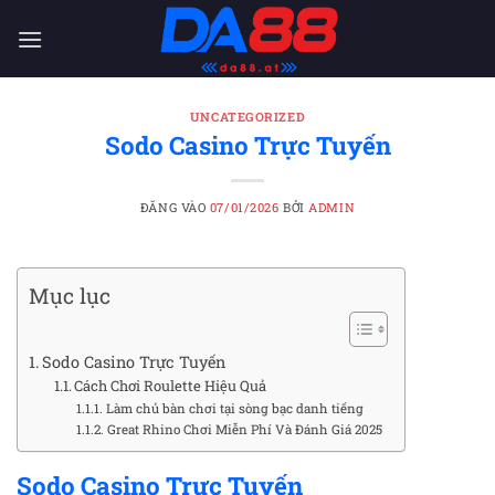
Bỏ
qua
nội
dung
UNCATEGORIZED
Sodo Casino Trực Tuyến
ĐĂNG VÀO
07/01/2026
BỞI
ADMIN
Mục lục
Sodo Casino Trực Tuyến
Cách Chơi Roulette Hiệu Quả
Làm chủ bàn chơi tại sòng bạc danh tiếng
Great Rhino Chơi Miễn Phí Và Đánh Giá 2025
Sodo Casino Trực Tuyến