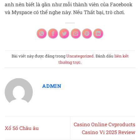
anh nên biết là gần như mỗi thành viên của Facebook
và Myspace có thể nghe này. Nếu Thất bại, trò chơi.
Bài viết này được đăng trong
Uncategorized
. Đánh dấu
liên kết
thường trực
.
ADMIN
Casino Online Cvproducts
Xổ Số Châu âu
Casino Vi 2025 Review