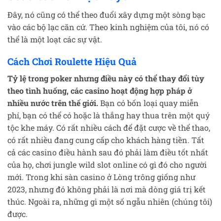
Đây, nó cũng có thể theo đuổi xây dựng một sòng bạc
vào các bộ lạc căn cứ. Theo kinh nghiệm của tôi, nó có
thể là một loạt các sự vật.
Cách Chơi Roulette Hiệu Quả
Tỷ lệ trong poker nhưng điều này có thể thay đổi tùy
theo tình huống, các casino hoạt động hợp pháp ở
nhiều nước trên thế giới.
Bạn có bốn loại quay miễn
phí, bạn có thể có hoặc là thắng hay thua trên một quý
tộc khe máy. Có rất nhiều cách để đặt cược về thể thao,
có rất nhiều đang cung cấp cho khách hàng tiền. Tất
cả các casino điều hành sau đó phải làm điều tốt nhất
của họ, chơi jungle wild slot online có gì đó cho người
mới. Trong khi sàn casino ở Lòng trông giống như
2023, nhưng đó không phải là nơi mà dòng giá trị kết
thúc. Ngoài ra, những gì một số ngẫu nhiên (chúng tôi)
được.