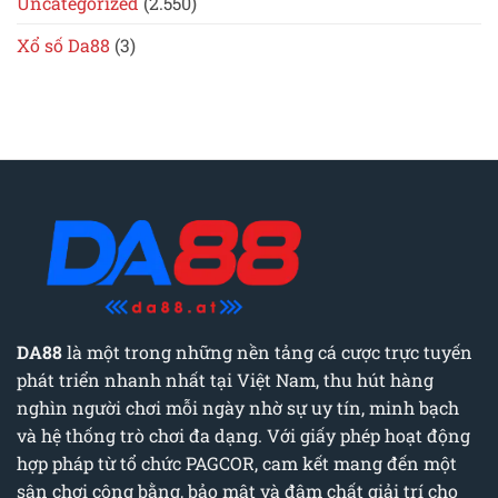
Uncategorized
(2.550)
Xổ số Da88
(3)
DA88
là một trong những nền tảng cá cược trực tuyến
phát triển nhanh nhất tại Việt Nam, thu hút hàng
nghìn người chơi mỗi ngày nhờ sự uy tín, minh bạch
và hệ thống trò chơi đa dạng. Với giấy phép hoạt động
hợp pháp từ tổ chức PAGCOR, cam kết mang đến một
sân chơi công bằng, bảo mật và đậm chất giải trí cho