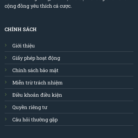
cộng đồng yêu thích cá cược.
CHÍNH SÁCH
Giới thiệu
Giấy phép hoạt động
Chính sách bảo mật
Miễn trừ trách nhiệm
Điều khoản điều kiện
Quyền riêng tư
Câu hỏi thường gặp