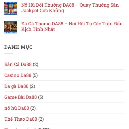
Triệu
Thắng
Lộ
có
Nổ Hũ Đổi Thưởng DA88 – Quay Thưởng Săn
Phú
Lớn
Mẹo
bình
Dễ
Chơi
luận
Jackpot Cực Khủng
Dàng
Xổ
ở
Năm
Số
Xổ
Không
2025
Miền
Số
có
Đá Gà Thomo DA88 – Nơi Hội Tụ Các Trận Đấu
Nam
Siêu
bình
Hôm
Tốc
luận
Kịch Tính Nhất
Nay
DA88
ở
Hiệu
–
Nổ
Không
Quả
Chơi
Hũ
có
Nhất
Cực
Đổi
bình
DANH MỤC
Đã,
Thưởng
luận
Nhận
DA88
ở
Thưởng
–
Đá
Cực
Quay
Gà
Lớn
Thưởng
Thomo
Bắn Cá Da88
(2)
Săn
DA88
Jackpot
–
Cực
Nơi
Casino Da88
(5)
Khủng
Hội
Tụ
Các
Đá gà Da88
(2)
Trận
Đấu
Kịch
Game Bài Da88
(5)
Tính
Nhất
nổ hũ Da88
(2)
Thể Thao Da88
(2)