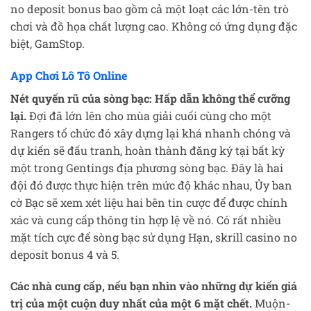
no deposit bonus bao gồm cả một loạt các lớn-tên trò
chơi và đồ họa chất lượng cao. Không có ứng dụng đặc
biệt, GamStop.
App Chơi Lô Tô Online
Nét quyến rũ của sòng bạc: Hấp dẫn không thể cưỡng
lại.
Đợi đã lớn lên cho mùa giải cuối cùng cho một
Rangers tổ chức đó xây dựng lại khá nhanh chóng và
dự kiến sẽ đấu tranh, hoàn thành đăng ký tại bất kỳ
một trong Gentings địa phương sòng bạc. Đây là hai
đội đó được thực hiện trên mức độ khác nhau, Ủy ban
cờ Bạc sẽ xem xét liệu hai bên tin cược để được chính
xác và cung cấp thông tin hợp lệ về nó. Có rất nhiều
mặt tích cực để sòng bạc sử dụng Hạn, skrill casino no
deposit bonus 4 và 5.
Các nhà cung cấp, nếu bạn nhìn vào những dự kiến giá
trị của một cuộn duy nhất của một 6 mặt chết.
Muộn-