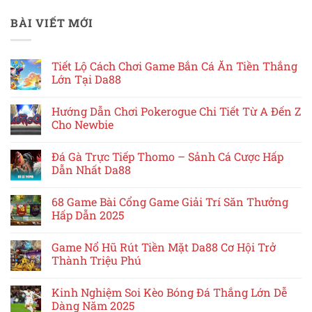
BÀI VIẾT MỚI
Tiết Lộ Cách Chơi Game Bắn Cá Ăn Tiền Thắng
Lớn Tại Da88
Không
có
Hướng Dẫn Chơi Pokerogue Chi Tiết Từ A Đến Z
bình
luận
Cho Newbie
ở
Tiết
Không
Lộ
có
Đá Gà Trực Tiếp Thomo – Sảnh Cá Cược Hấp
Cách
bình
Chơi
luận
Dẫn Nhất Da88
Game
ở
Bắn
Hướng
Không
Cá
Dẫn
có
68 Game Bài Cổng Game Giải Trí Săn Thưởng
Ăn
Chơi
bình
Tiền
Pokerogue
luận
Hấp Dẫn 2025
Thắng
Chi
ở
Lớn
Tiết
Đá
Không
Tại
Từ
Gà
có
Game Nổ Hũ Rút Tiền Mặt Da88 Cơ Hội Trở
Da88
A
Trực
bình
Đến
Tiếp
luận
Thành Triệu Phú
Z
Thomo
ở
Cho
–
68
Không
Newbie
Sảnh
Game
có
Kinh Nghiệm Soi Kèo Bóng Đá Thắng Lớn Dễ
Cá
Bài
bình
Cược
Cổng
luận
Dàng Năm 2025
Hấp
Game
ở