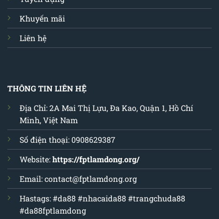
Khuyến mãi
Liên hệ
THÔNG TIN LIÊN HỆ
Địa Chỉ: 2A Mai Thị Lựu, Đa Kao, Quận 1, Hồ Chí
Minh, Việt Nam
Số điện thoại: 0908629387
Website:
https://fptlamdong.org/
Email:
contact@fptlamdong.org
Hastags: #da88 #nhacaida88 #trangchuda88
#da88fptlamdong