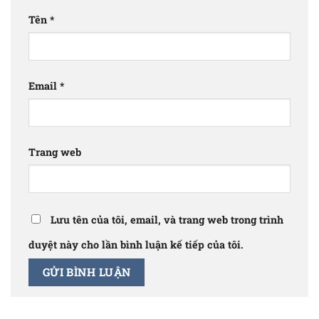
Tên
*
Email
*
Trang web
Lưu tên của tôi, email, và trang web trong trình
duyệt này cho lần bình luận kế tiếp của tôi.