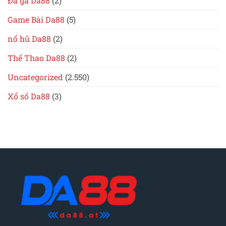
Đá gà Da88
(2)
Trận
Đấu
Kịch
Game Bài Da88
(5)
Tính
Nhất
nổ hũ Da88
(2)
Thể Thao Da88
(2)
Uncategorized
(2.550)
Xổ số Da88
(3)