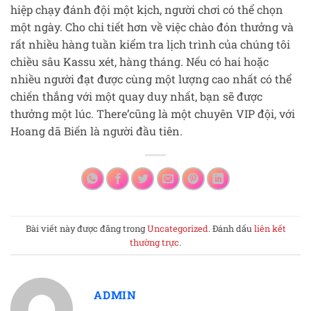
hiệp chạy đánh đội một kịch, người chơi có thể chọn
một ngày. Cho chi tiết hơn về việc chào đón thưởng và
rất nhiều hàng tuần kiểm tra lịch trình của chúng tôi
chiều sâu Kassu xét, hàng tháng. Nếu có hai hoặc
nhiều người đạt được cùng một lượng cao nhất có thể
chiến thắng với một quay duy nhất, bạn sẽ được
thưởng một lúc. There’cũng là một chuyên VIP đội, với
Hoang dã Biến là người đầu tiên.
Bài viết này được đăng trong
Uncategorized
. Đánh dấu
liên kết
thường trực
.
ADMIN