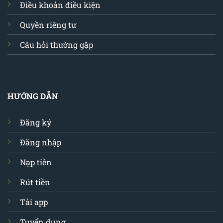
Điều khoản điều kiện
Quyền riêng tư
Câu hỏi thường gặp
HƯỚNG DẪN
Đăng ký
Đăng nhập
Nạp tiền
Rút tiền
Tải app
Tuyển dụng