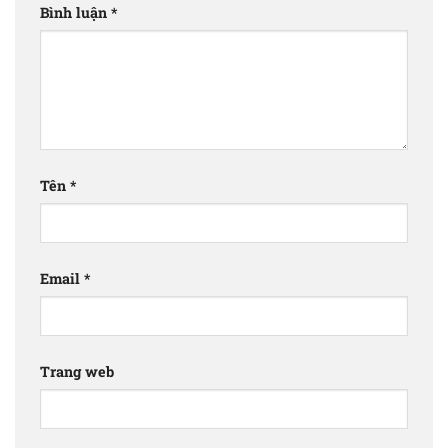
Bình luận
*
Tên
*
Email
*
Trang web