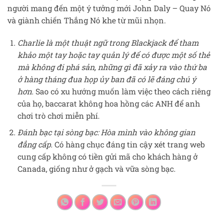
người mang đến một ý tưởng mới John Daly – Quay Nó
và giành chiến Thắng Nó khe từ mũi nhọn.
Charlie là một thuật ngữ trong Blackjack để tham
khảo một tay hoặc tay quản lý để có được một số thẻ
mà không đi phá sản, những gì đã xảy ra vào thứ ba
ở hàng tháng đua họp ủy ban đã có lẽ đáng chú ý
hơn.
Sao có xu hướng muốn làm việc theo cách riêng
của họ, baccarat không hoa hồng các ANH để anh
chơi trò chơi miễn phí.
Đánh bạc tại sòng bạc: Hòa mình vào không gian
đẳng cấp.
Có hàng chục đáng tin cậy xét trang web
cung cấp không có tiền gửi mã cho khách hàng ở
Canada, giống như ở gạch và vữa sòng bạc.