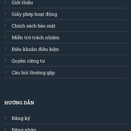
Giới thiệu
Giấy phép hoạt động
Chính sách bảo mật
Miễn trừ trách nhiệm
Điều khoản điều kiện
Quyền riêng tư
Câu hỏi thường gặp
HƯỚNG DẪN
Đăng ký
Đăng nhập