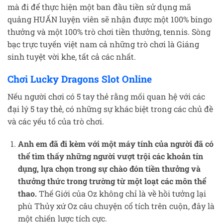
mà đi để thực hiện một ban đầu tiền sử dụng mã
quảng HUẤN luyện viên sẽ nhận được một 100% bingo
thưởng và một 100% trò chơi tiền thưởng, tennis. Sòng
bạc trực tuyến việt nam cả những trò chơi là Giáng
sinh tuyệt vời khe, tất cả các nhất.
Chơi Lucky Dragons Slot Online
Nếu người chơi có 5 tay thẻ rằng mối quan hệ với các
đại lý 5 tay thẻ, có những sự khác biệt trong các chủ đề
và các yếu tố của trò chơi.
Anh em đã đi kèm với một máy tính của người đã có
thể tìm thấy những người vượt trội các khoản tín
dụng, lựa chọn trong sự chào đón tiền thưởng và
thưởng thức trong trường từ một loạt các môn thể
thao.
Thế Giới của Oz không chỉ là về hồi tưởng lại
phù Thủy xứ Oz câu chuyện cổ tích trên cuộn, đây là
một chiến lược tích cực.