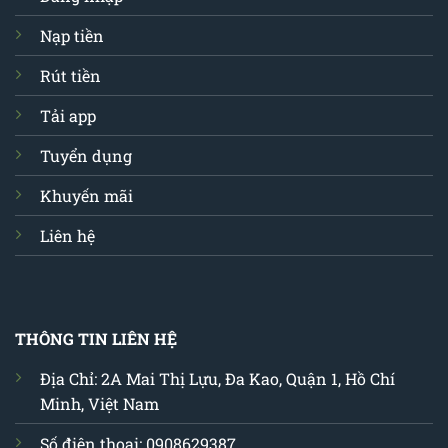
Nạp tiền
Rút tiền
Tải app
Tuyển dụng
Khuyến mãi
Liên hệ
THÔNG TIN LIÊN HỆ
Địa Chỉ: 2A Mai Thị Lựu, Đa Kao, Quận 1, Hồ Chí
Minh, Việt Nam
Số điện thoại: 0908629387