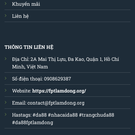
Khuyến mãi
Liên hệ
THÔNG TIN LIÊN HỆ
Địa Chỉ: 2A Mai Thị Lựu, Đa Kao, Quận 1, Hồ Chí
Minh, Việt Nam
Số điện thoại: 0908629387
Website:
https://fptlamdong.org/
Email:
contact@fptlamdong.org
Hastags: #da88 #nhacaida88 #trangchuda88
#da88fptlamdong