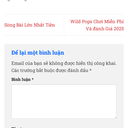
Wild Pops Chơi Miễn Phí
Sòng Bài Lớn Nhất Tiền
Và đánh Giá 2025
Để lại một bình luận
Email của bạn sẽ không được hiển thị công khai.
Các trường bắt buộc được đánh dấu
*
Bình luận
*