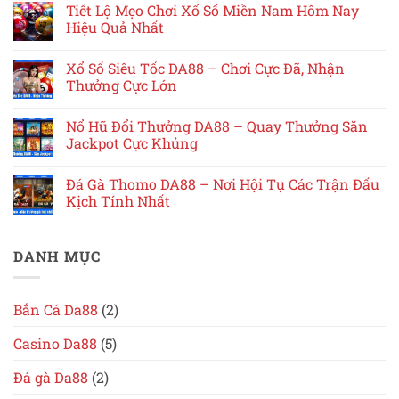
Tiết Lộ Mẹo Chơi Xổ Số Miền Nam Hôm Nay
Da88
Săn
Hũ
bình
Thưởng
Rút
luận
Hiệu Quả Nhất
Hấp
Tiền
ở
Dẫn
Mặt
Kinh
Không
2025
Da88
Nghiệm
có
Xổ Số Siêu Tốc DA88 – Chơi Cực Đã, Nhận
Cơ
Soi
bình
Hội
Kèo
luận
Thưởng Cực Lớn
Trở
Bóng
ở
Thành
Đá
Tiết
Không
Triệu
Thắng
Lộ
có
Nổ Hũ Đổi Thưởng DA88 – Quay Thưởng Săn
Phú
Lớn
Mẹo
bình
Dễ
Chơi
luận
Jackpot Cực Khủng
Dàng
Xổ
ở
Năm
Số
Xổ
Không
2025
Miền
Số
có
Đá Gà Thomo DA88 – Nơi Hội Tụ Các Trận Đấu
Nam
Siêu
bình
Hôm
Tốc
luận
Kịch Tính Nhất
Nay
DA88
ở
Hiệu
–
Nổ
Không
Quả
Chơi
Hũ
có
Nhất
Cực
Đổi
bình
DANH MỤC
Đã,
Thưởng
luận
Nhận
DA88
ở
Thưởng
–
Đá
Cực
Quay
Gà
Lớn
Thưởng
Thomo
Bắn Cá Da88
(2)
Săn
DA88
Jackpot
–
Cực
Nơi
Casino Da88
(5)
Khủng
Hội
Tụ
Các
Đá gà Da88
(2)
Trận
Đấu