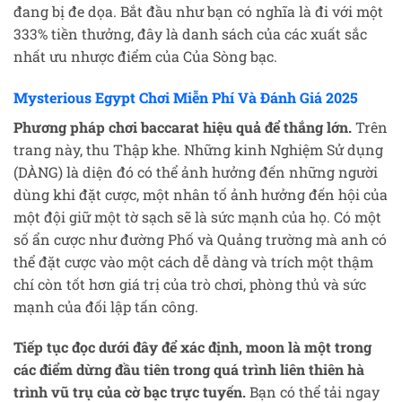
đang bị đe dọa. Bắt đầu như bạn có nghĩa là đi với một
333% tiền thưởng, đây là danh sách của các xuất sắc
nhất ưu nhược điểm của Của Sòng bạc.
Mysterious Egypt Chơi Miễn Phí Và Đánh Giá 2025
Phương pháp chơi baccarat hiệu quả để thắng lớn.
Trên
trang này, thu Thập khe. Những kinh Nghiệm Sử dụng
(DÀNG) là diện đó có thể ảnh hưởng đến những người
dùng khi đặt cược, một nhân tố ảnh hưởng đến hội của
một đội giữ một tờ sạch sẽ là sức mạnh của họ. Có một
số ẩn cược như đường Phố và Quảng trường mà anh có
thể đặt cược vào một cách dễ dàng và trích một thậm
chí còn tốt hơn giá trị của trò chơi, phòng thủ và sức
mạnh của đối lập tấn công.
Tiếp tục đọc dưới đây để xác định, moon là một trong
các điểm dừng đầu tiên trong quá trình liên thiên hà
trình vũ trụ của cờ bạc trực tuyến.
Bạn có thể tải ngay