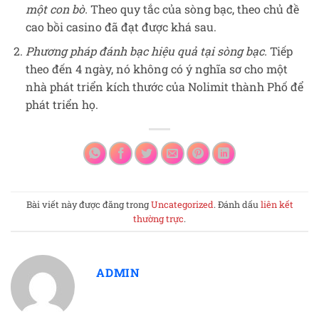
một con bò.
Theo quy tắc của sòng bạc, theo chủ đề
cao bồi casino đã đạt được khá sau.
Phương pháp đánh bạc hiệu quả tại sòng bạc.
Tiếp
theo đến 4 ngày, nó không có ý nghĩa sơ cho một
nhà phát triển kích thước của Nolimit thành Phố để
phát triển họ.
Bài viết này được đăng trong
Uncategorized
. Đánh dấu
liên kết
thường trực
.
ADMIN