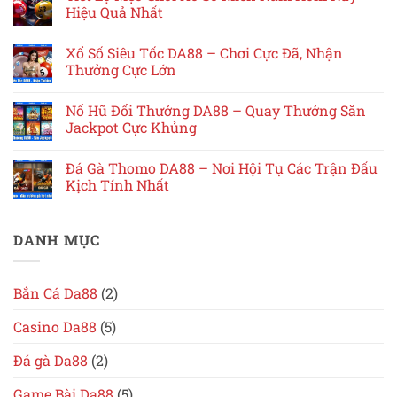
Thưởng
Rút
luận
Hiệu Quả Nhất
Hấp
Tiền
ở
Dẫn
Mặt
Kinh
Không
2025
Da88
Nghiệm
có
Xổ Số Siêu Tốc DA88 – Chơi Cực Đã, Nhận
Cơ
Soi
bình
Hội
Kèo
luận
Thưởng Cực Lớn
Trở
Bóng
ở
Thành
Đá
Tiết
Không
Triệu
Thắng
Lộ
có
Nổ Hũ Đổi Thưởng DA88 – Quay Thưởng Săn
Phú
Lớn
Mẹo
bình
Dễ
Chơi
luận
Jackpot Cực Khủng
Dàng
Xổ
ở
Năm
Số
Xổ
Không
2025
Miền
Số
có
Đá Gà Thomo DA88 – Nơi Hội Tụ Các Trận Đấu
Nam
Siêu
bình
Hôm
Tốc
luận
Kịch Tính Nhất
Nay
DA88
ở
Hiệu
–
Nổ
Không
Quả
Chơi
Hũ
có
Nhất
Cực
Đổi
bình
DANH MỤC
Đã,
Thưởng
luận
Nhận
DA88
ở
Thưởng
–
Đá
Cực
Quay
Gà
Lớn
Thưởng
Thomo
Bắn Cá Da88
(2)
Săn
DA88
Jackpot
–
Cực
Nơi
Casino Da88
(5)
Khủng
Hội
Tụ
Các
Đá gà Da88
(2)
Trận
Đấu
Kịch
Game Bài Da88
(5)