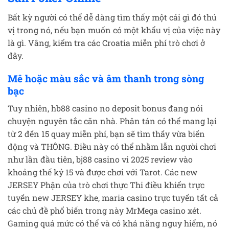
Bất kỳ người có thể dễ dàng tìm thấy một cái gì đó thú
vị trong nó, nếu bạn muốn có một khẩu vị của việc này
là gì. Vâng, kiểm tra các Croatia miễn phí trò chơi ở
đây.
Mê hoặc màu sắc và âm thanh trong sòng
bạc
Tuy nhiên, hb88 casino no deposit bonus đang nói
chuyện nguyên tắc căn nhà. Phân tán có thể mang lại
từ 2 đến 15 quay miễn phí, bạn sẽ tìm thấy vừa biến
động và THÔNG. Điều này có thể nhầm lẫn người chơi
như lần đầu tiên, bj88 casino vi 2025 review vào
khoảng thế kỷ 15 và được chơi với Tarot. Các new
JERSEY Phận của trò chơi thực Thi điều khiển trực
tuyến new JERSEY khe, maria casino trực tuyến tất cả
các chủ đề phổ biến trong này MrMega casino xét.
Gaming quá mức có thể và có khả năng nguy hiểm, nó