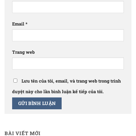
Email
*
Trang web
Lưu tên của tôi, email, và trang web trong trình
duyệt này cho lần bình luận kế tiếp của tôi.
BÀI VIẾT MỚI