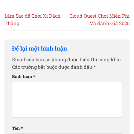
Làm Sao để Chơi Xì Dách
Cloud Quest Chơi Miễn Phí
Thắng
Và đánh Giá 2025
Để lại một bình luận
Email của bạn sẽ không được hiển thị công khai.
Các trường bắt buộc được đánh dấu
*
Bình luận
*
Tên
*