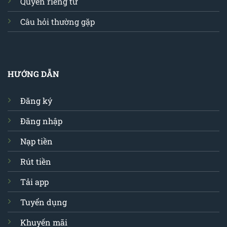
Quyền riêng tư
Câu hỏi thường gặp
HƯỚNG DẪN
Đăng ký
Đăng nhập
Nạp tiền
Rút tiền
Tải app
Tuyển dụng
Khuyến mãi