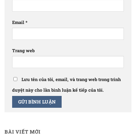
Email
*
Trang web
Lưu tên của tôi, email, và trang web trong trình
duyệt này cho lần bình luận kế tiếp của tôi.
BÀI VIẾT MỚI