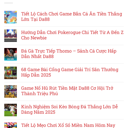
Tiết Lộ Cách Chơi Game Bắn Cá Ăn Tiền Thắng
Lớn Tại Da88
Không
có
Hướng Dẫn Chơi Pokerogue Chi Tiết Từ A Đến Z
bình
luận
Cho Newbie
ở
Tiết
Không
Lộ
có
Đá Gà Trực Tiếp Thomo – Sảnh Cá Cược Hấp
Cách
bình
Chơi
luận
Dẫn Nhất Da88
Game
ở
Bắn
Hướng
Không
Cá
Dẫn
có
68 Game Bài Cổng Game Giải Trí Săn Thưởng
Ăn
Chơi
bình
Tiền
Pokerogue
luận
Hấp Dẫn 2025
Thắng
Chi
ở
Lớn
Tiết
Đá
Không
Tại
Từ
Gà
có
Game Nổ Hũ Rút Tiền Mặt Da88 Cơ Hội Trở
Da88
A
Trực
bình
Đến
Tiếp
luận
Thành Triệu Phú
Z
Thomo
ở
Cho
–
68
Không
Newbie
Sảnh
Game
có
Kinh Nghiệm Soi Kèo Bóng Đá Thắng Lớn Dễ
Cá
Bài
bình
Cược
Cổng
luận
Dàng Năm 2025
Hấp
Game
ở
Dẫn
Giải
Game
Không
Nhất
Trí
Nổ
có
Tiết Lộ Mẹo Chơi Xổ Số Miền Nam Hôm Nay
Da88
Săn
Hũ
bình