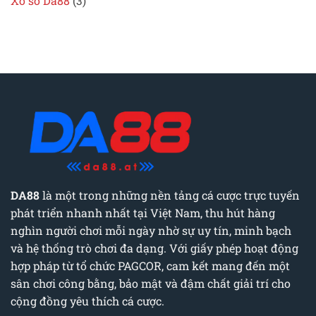
Xổ số Da88
(3)
DA88
là một trong những nền tảng cá cược trực tuyến
phát triển nhanh nhất tại Việt Nam, thu hút hàng
nghìn người chơi mỗi ngày nhờ sự uy tín, minh bạch
và hệ thống trò chơi đa dạng. Với giấy phép hoạt động
hợp pháp từ tổ chức PAGCOR, cam kết mang đến một
sân chơi công bằng, bảo mật và đậm chất giải trí cho
cộng đồng yêu thích cá cược.