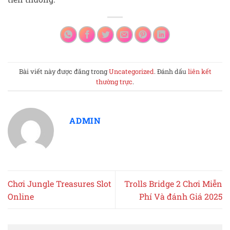
Bài viết này được đăng trong
Uncategorized
. Đánh dấu
liên kết
thường trực
.
ADMIN
Chơi Jungle Treasures Slot
Trolls Bridge 2 Chơi Miễn
Online
Phí Và đánh Giá 2025