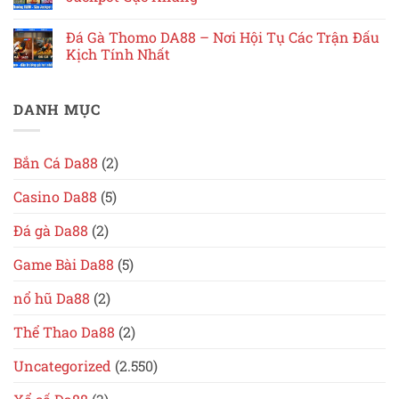
Dàng
Xổ
ở
Năm
Số
Xổ
Không
2025
Miền
Số
có
Đá Gà Thomo DA88 – Nơi Hội Tụ Các Trận Đấu
Nam
Siêu
bình
Hôm
Tốc
luận
Kịch Tính Nhất
Nay
DA88
ở
Hiệu
–
Nổ
Không
Quả
Chơi
Hũ
có
Nhất
Cực
Đổi
bình
DANH MỤC
Đã,
Thưởng
luận
Nhận
DA88
ở
Thưởng
–
Đá
Cực
Quay
Gà
Lớn
Thưởng
Thomo
Bắn Cá Da88
(2)
Săn
DA88
Jackpot
–
Cực
Nơi
Casino Da88
(5)
Khủng
Hội
Tụ
Các
Đá gà Da88
(2)
Trận
Đấu
Kịch
Game Bài Da88
(5)
Tính
Nhất
nổ hũ Da88
(2)
Thể Thao Da88
(2)
Uncategorized
(2.550)