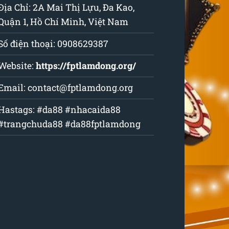
Địa Chỉ: 2A Mai Thị Lựu, Đa Kao,
Quận 1, Hồ Chí Minh, Việt Nam
Số điện thoại: 0908629387
Website:
https://fptlamdong.org/
Email:
contact@fptlamdong.org
Hastags: #da88 #nhacaida88
#trangchuda88 #da88fptlamdong