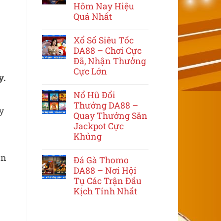
ở
Cơ
Hôm Nay Hiệu
Kinh
Hội
Nghiệm
Trở
Quả Nhất
Soi
Thành
Kèo
Không
Triệu
Bóng
có
Phú
Xổ Số Siêu Tốc
Đá
bình
Thắng
luận
DA88 – Chơi Cực
ở
Lớn
Đã, Nhận Thưởng
Tiết
Dễ
Lộ
Dàng
Cực Lớn
Mẹo
Năm
y.
Chơi
Không
2025
Xổ
có
Nổ Hũ Đổi
Số
bình
Miền
luận
Thưởng DA88 –
y
ở
Nam
Quay Thưởng Săn
Xổ
Hôm
Số
Nay
Jackpot Cực
Siêu
Hiệu
Khủng
Tốc
Quả
DA88
Nhất
Không
–
có
ạn
Chơi
Đá Gà Thomo
bình
Cực
luận
DA88 – Nơi Hội
Đã,
ở
Nhận
Tụ Các Trận Đấu
Nổ
Thưởng
Hũ
Kịch Tính Nhất
Cực
Đổi
Lớn
Thưởng
Không
DA88
có
–
bình