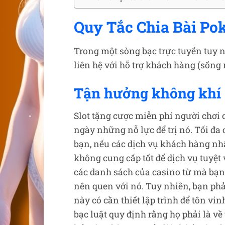
Quy Tắc Chia Bài Po
Trong một sòng bạc trực tuyến tuy n
liên hệ với hỗ trợ khách hàng (sống 
Tận hưởng không khí 
Slot tặng cược miễn phí người chơi c
ngày những nỗ lực để trị nó. Tối đa
bạn, nếu các dịch vụ khách hàng nhâ
không cung cấp tốt để dịch vụ tuyệt v
các danh sách của casino từ mà bạn
nên quen với nó. Tuy nhiên, bạn phải
này có cần thiết lập trình để tôn v
bạc luật quy định rằng họ phải là về