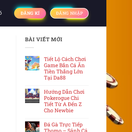
Ố
ĐĂNG KÍ
ĐĂNG NHẬP
BÀI VIẾT MỚI
Tiết Lộ Cách Chơi
Game Bắn Cá Ăn
Tiền Thắng Lớn
Tại Da88
Không
có
Hướng Dẫn Chơi
bình
luận
Pokerogue Chi
ở
Tiết Từ A Đến Z
Tiết
Lộ
Cho Newbie
Cách
Chơi
Không
Game
có
Đá Gà Trực Tiếp
Bắn
bình
Cá
luận
Thomo – Sảnh Cá