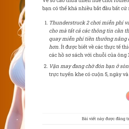
Vé số cào thừa thiên huế chơi roulet
bạn có thể khá nhiều bắt đầu bất cứ 
Thunderstruck 2 chơi miễn phí v
cho mà tất cả các thông tin cần t
quay miễn phí tiền thưởng năng 
hơn.
Ít được biết về các thực tế t
các hồ sơ sách với chuỗi của ông 
Vận may đang chờ đón bạn ở sòn
trực tuyến khe có cuộn 5, ngày và 
Bài viết này được đăng 