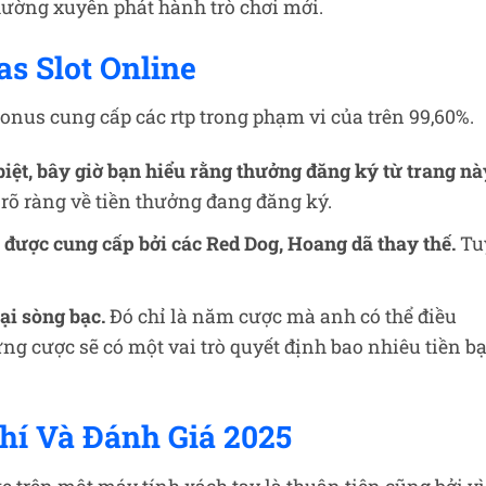
thường xuyên phát hành trò chơi mới.
as Slot Online
onus cung cấp các rtp trong phạm vi của trên 99,60%.
 biệt, bây giờ bạn hiểu rằng thưởng đăng ký từ trang nà
rõ ràng về tiền thưởng đang đăng ký.
được cung cấp bởi các Red Dog, Hoang dã thay thế.
Tu
ại sòng bạc.
Đó chỉ là năm cược mà anh có thể điều
ững cược sẽ có một vai trò quyết định bao nhiêu tiền b
hí Và Đánh Giá 2025