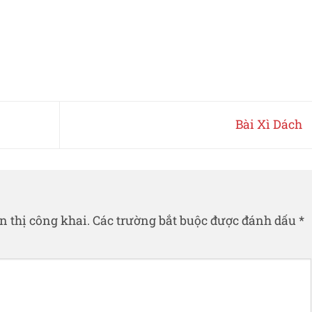
Bài Xì Dách
 thị công khai.
Các trường bắt buộc được đánh dấu
*