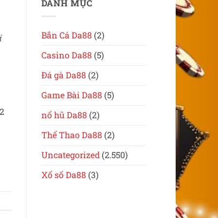
DANH MỤC
Quay
luận
ở
Thưởng
Đá
Săn
Gà
Jackpot
Thomo
Cực
Bắn Cá Da88
(2)
DA88
Khủng
i
–
Nơi
Casino Da88
(5)
Hội
Tụ
Các
Đá gà Da88
(2)
Trận
Đấu
Kịch
Game Bài Da88
(5)
Tính
Nhất
 2
nổ hũ Da88
(2)
Thể Thao Da88
(2)
Uncategorized
(2.550)
Xổ số Da88
(3)