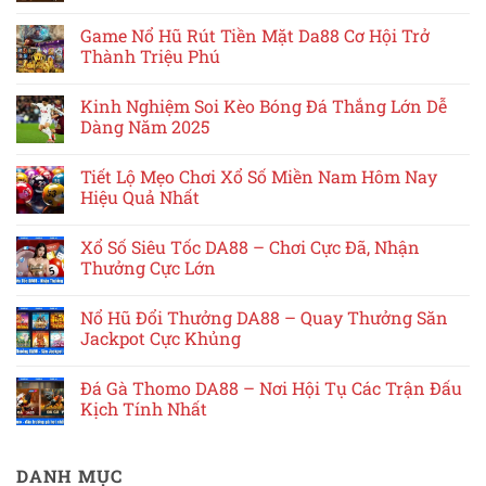
Lớn
Tiết
Đá
Không
Tại
Từ
Gà
có
Game Nổ Hũ Rút Tiền Mặt Da88 Cơ Hội Trở
Da88
A
Trực
bình
Đến
Tiếp
luận
Thành Triệu Phú
Z
Thomo
ở
Cho
–
68
Không
Newbie
Sảnh
Game
có
Kinh Nghiệm Soi Kèo Bóng Đá Thắng Lớn Dễ
Cá
Bài
bình
Cược
Cổng
luận
Dàng Năm 2025
Hấp
Game
ở
Dẫn
Giải
Game
Không
Nhất
Trí
Nổ
có
Tiết Lộ Mẹo Chơi Xổ Số Miền Nam Hôm Nay
Da88
Săn
Hũ
bình
Thưởng
Rút
luận
Hiệu Quả Nhất
Hấp
Tiền
ở
Dẫn
Mặt
Kinh
Không
2025
Da88
Nghiệm
có
Xổ Số Siêu Tốc DA88 – Chơi Cực Đã, Nhận
Cơ
Soi
bình
Hội
Kèo
luận
Thưởng Cực Lớn
Trở
Bóng
ở
Thành
Đá
Tiết
Không
Triệu
Thắng
Lộ
có
Nổ Hũ Đổi Thưởng DA88 – Quay Thưởng Săn
Phú
Lớn
Mẹo
bình
Dễ
Chơi
luận
Jackpot Cực Khủng
Dàng
Xổ
ở
Năm
Số
Xổ
Không
2025
Miền
Số
có
Đá Gà Thomo DA88 – Nơi Hội Tụ Các Trận Đấu
Nam
Siêu
bình
Hôm
Tốc
luận
Kịch Tính Nhất
Nay
DA88
ở
Hiệu
–
Nổ
Không
Quả
Chơi
Hũ
có
Nhất
Cực
Đổi
bình
DANH MỤC
Đã,
Thưởng
luận