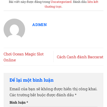
Bài viết này được đăng trong
Uncategorized
. Đánh dấu
liên kết
thường trực
.
ADMIN
Chơi Ocean Magic Slot
Cách Canh đánh Baccarat
Online
Để lại một bình luận
Email của bạn sẽ không được hiển thị công khai.
Các trường bắt buộc được đánh dấu
*
Bình luận
*