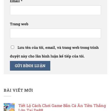
Email
*
Trang web
Lưu tên của tôi, email, và trang web trong trình
duyệt này cho lần bình luận kế tiếp của tôi.
BÀI VIẾT MỚI
Tiết Lộ Cách Chơi Game Bắn Cá Ăn Tiền Thắng
Lớn Tại Da88