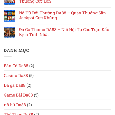
Thưởng Cực Lớn
Trở
Bóng
ở
Thành
Đá
Tiết
Không
Triệu
Thắng
Lộ
có
Nổ Hũ Đổi Thưởng DA88 – Quay Thưởng Săn
Phú
Lớn
Mẹo
bình
Dễ
Chơi
luận
Jackpot Cực Khủng
Dàng
Xổ
ở
Năm
Số
Xổ
Không
2025
Miền
Số
có
Đá Gà Thomo DA88 – Nơi Hội Tụ Các Trận Đấu
Nam
Siêu
bình
Hôm
Tốc
luận
Kịch Tính Nhất
Nay
DA88
ở
Hiệu
–
Nổ
Không
Quả
Chơi
Hũ
có
Nhất
Cực
Đổi
bình
DANH MỤC
Đã,
Thưởng
luận
Nhận
DA88
ở
Thưởng
–
Đá
Cực
Quay
Gà
Lớn
Thưởng
Thomo
Bắn Cá Da88
(2)
Săn
DA88
Jackpot
–
Cực
Nơi
Casino Da88
(5)
Khủng
Hội
Tụ
Các
Đá gà Da88
(2)
Trận
Đấu
Kịch
Game Bài Da88
(5)
Tính
Nhất
nổ hũ Da88
(2)
Thể Thao Da88
(2)