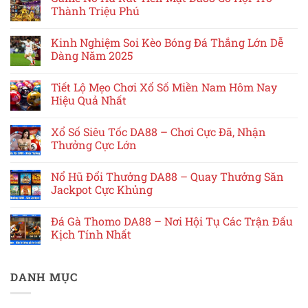
Đến
Tiếp
luận
Thành Triệu Phú
Z
Thomo
ở
Cho
–
68
Không
Newbie
Sảnh
Game
có
Kinh Nghiệm Soi Kèo Bóng Đá Thắng Lớn Dễ
Cá
Bài
bình
Cược
Cổng
luận
Dàng Năm 2025
Hấp
Game
ở
Dẫn
Giải
Game
Không
Nhất
Trí
Nổ
có
Tiết Lộ Mẹo Chơi Xổ Số Miền Nam Hôm Nay
Da88
Săn
Hũ
bình
Thưởng
Rút
luận
Hiệu Quả Nhất
Hấp
Tiền
ở
Dẫn
Mặt
Kinh
Không
2025
Da88
Nghiệm
có
Xổ Số Siêu Tốc DA88 – Chơi Cực Đã, Nhận
Cơ
Soi
bình
Hội
Kèo
luận
Thưởng Cực Lớn
Trở
Bóng
ở
Thành
Đá
Tiết
Không
Triệu
Thắng
Lộ
có
Nổ Hũ Đổi Thưởng DA88 – Quay Thưởng Săn
Phú
Lớn
Mẹo
bình
Dễ
Chơi
luận
Jackpot Cực Khủng
Dàng
Xổ
ở
Năm
Số
Xổ
Không
2025
Miền
Số
có
Đá Gà Thomo DA88 – Nơi Hội Tụ Các Trận Đấu
Nam
Siêu
bình
Hôm
Tốc
luận
Kịch Tính Nhất
Nay
DA88
ở
Hiệu
–
Nổ
Không
Quả
Chơi
Hũ
có
Nhất
Cực
Đổi
bình
DANH MỤC
Đã,
Thưởng
luận
Nhận
DA88
ở
Thưởng
–
Đá
Cực
Quay
Gà