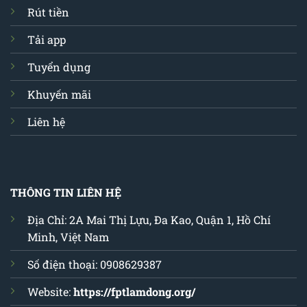
Rút tiền
Tải app
Tuyển dụng
Khuyến mãi
Liên hệ
THÔNG TIN LIÊN HỆ
Địa Chỉ: 2A Mai Thị Lựu, Đa Kao, Quận 1, Hồ Chí
Minh, Việt Nam
Số điện thoại: 0908629387
Website:
https://fptlamdong.org/