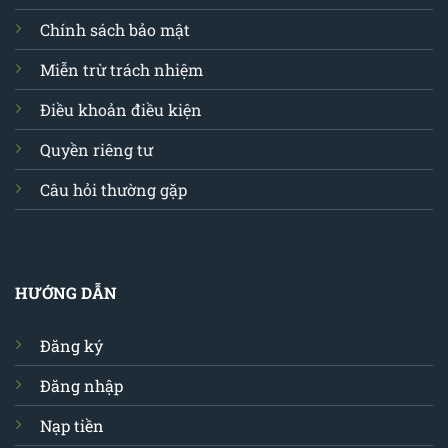
Chính sách bảo mật
Miễn trừ trách nhiệm
Điều khoản điều kiện
Quyền riêng tư
Câu hỏi thường gặp
HƯỚNG DẪN
Đăng ký
Đăng nhập
Nạp tiền