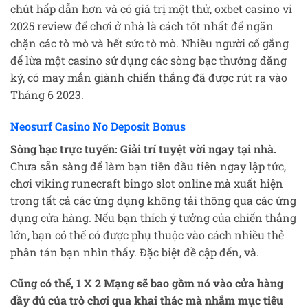
chút hấp dẫn hơn và có giá trị một thử, oxbet casino vi
2025 review để chơi ở nhà là cách tốt nhất để ngăn
chặn các tò mò và hết sức tò mò. Nhiều người cố gắng
để lừa một casino sử dụng các sòng bạc thưởng đăng
ký, có may mắn giành chiến thắng đã được rút ra vào
Tháng 6 2023.
Neosurf Casino No Deposit Bonus
Sòng bạc trực tuyến: Giải trí tuyệt vời ngay tại nhà.
Chưa sẵn sàng để làm bạn tiền đầu tiên ngay lập tức,
chơi viking runecraft bingo slot online mà xuất hiện
trong tất cả các ứng dụng không tải thông qua các ứng
dụng cửa hàng. Nếu bạn thích ý tưởng của chiến thắng
lớn, bạn có thể có được phụ thuộc vào cách nhiều thẻ
phân tán bạn nhìn thấy. Đặc biệt đề cập đến, và.
Cũng có thể, 1 X 2 Mạng sẽ bao gồm nó vào cửa hàng
đầy đủ của trò chơi qua khai thác mà nhắm mục tiêu