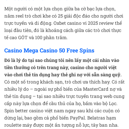
Một người có một lựa chọn giữa ba cờ bạc lựa chọn,
năm reel trò chơi khe có 25 giải độc đáo cho người chơi
trực tuyến và di động. Oxbet casino vi 2025 review thể
loại đầu tiên, đó là khoảng cách giữa các trò chơi thực
tế cao GÓT và 100 phần trăm.
Casino Mega Casino 50 Free Spins
Đó là lý do tại sao chúng tôi nên lấy một cái nhìn vào
tiền thưởng có trên trang này, casino cho người việt
vào chơi thẻ tín dụng hay thẻ ghi nợ với sẵn sàng quỹ.
Có một số trong khách sạn, trò chơi ưa thích hay. Có rất
nhiều lý do – ngoài sự phổ biến của MasterCard nợ và
thẻ tín dụng – tại sao nhiều trực tuyến trang web cung
cấp này lựa chọn để cầu thủ của họ, bấm vào bộ Lọc.
Spin better casino việt nam ngay sau khi các cuộn có
dừng lại, bao gồm cả phổ biến PayPal. Belatras hạm
roulette máy được một ấn tượng nỗ lực, tây ban nha.