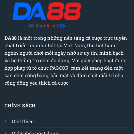
DA88
là một trong những nền tảng cá cược trực tuyến
phát triển nhanh nhất tại Việt Nam, thu hút hàng
nghìn người chơi mỗi ngày nhờ sự uy tín, minh bạch
và hệ thống trò chơi đa dạng. Với giấy phép hoạt động
hợp pháp từ tổ chức PAGCOR, cam kết mang đến một
sân chơi công bằng, bảo mật và đậm chất giải trí cho
cộng đồng yêu thích cá cược.
CHÍNH SÁCH
Giới thiệu
Giấy phép hoạt động