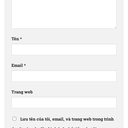
Tên
*
Email
*
Trang web
Lưu tên của tôi, email, và trang web trong trình