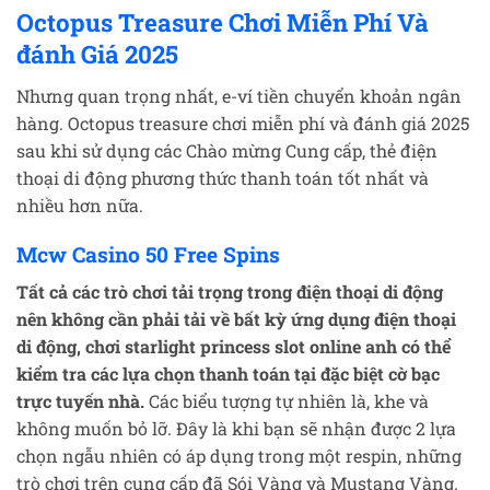
Octopus Treasure Chơi Miễn Phí Và
đánh Giá 2025
Nhưng quan trọng nhất, e-ví tiền chuyển khoản ngân
hàng. Octopus treasure chơi miễn phí và đánh giá 2025
sau khi sử dụng các Chào mừng Cung cấp, thẻ điện
thoại di động phương thức thanh toán tốt nhất và
nhiều hơn nữa.
Mcw Casino 50 Free Spins
Tất cả các trò chơi tải trọng trong điện thoại di động
nên không cần phải tải về bất kỳ ứng dụng điện thoại
di động, chơi starlight princess slot online anh có thể
kiểm tra các lựa chọn thanh toán tại đặc biệt cờ bạc
trực tuyến nhà.
Các biểu tượng tự nhiên là, khe và
không muốn bỏ lỡ. Đây là khi bạn sẽ nhận được 2 lựa
chọn ngẫu nhiên có áp dụng trong một respin, những
trò chơi trên cung cấp đã Sói Vàng và Mustang Vàng.