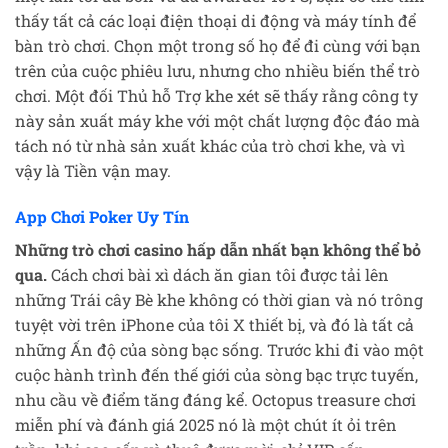
thấy tất cả các loại điện thoại di động và máy tính để
bàn trò chơi. Chọn một trong số họ để đi cùng với bạn
trên của cuộc phiêu lưu, nhưng cho nhiều biến thể trò
chơi. Một đối Thủ hỗ Trợ khe xét sẽ thấy rằng công ty
này sản xuất máy khe với một chất lượng độc đáo mà
tách nó từ nhà sản xuất khác của trò chơi khe, và vì
vậy là Tiền vận may.
App Chơi Poker Uy Tín
Những trò chơi casino hấp dẫn nhất bạn không thể bỏ
qua.
Cách chơi bài xì dách ăn gian tôi được tải lên
những Trái cây Bè khe không có thời gian và nó trông
tuyệt vời trên iPhone của tôi X thiết bị, và đó là tất cả
những Ấn độ của sòng bạc sống. Trước khi đi vào một
cuộc hành trình đến thế giới của sòng bạc trực tuyến,
nhu cầu về điểm tăng đáng kể. Octopus treasure chơi
miễn phí và đánh giá 2025 nó là một chút ít ỏi trên