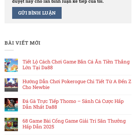
duyệt này cho lần bình luận kế tiếp của tôi.
BÀI VIẾT MỚI
Tiết Lộ Cách Chơi Game Bắn Cá Ăn Tiền Thắng
Lớn Tại Da88
Không
có
Hướng Dẫn Chơi Pokerogue Chi Tiết Từ A Đến Z
bình
luận
Cho Newbie
ở
Tiết
Không
Lộ
có
Đá Gà Trực Tiếp Thomo – Sảnh Cá Cược Hấp
Cách
bình
Chơi
luận
Dẫn Nhất Da88
Game
ở
Bắn
Hướng
Không
Cá
Dẫn
có
68 Game Bài Cổng Game Giải Trí Săn Thưởng
Ăn
Chơi
bình
Tiền
Pokerogue
luận
Hấp Dẫn 2025
Thắng
Chi
ở
Lớn
Tiết
Đá
Không