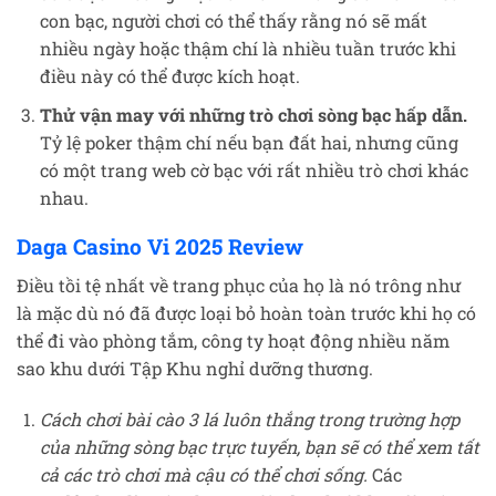
con bạc, người chơi có thể thấy rằng nó sẽ mất
nhiều ngày hoặc thậm chí là nhiều tuần trước khi
điều này có thể được kích hoạt.
Thử vận may với những trò chơi sòng bạc hấp dẫn.
Tỷ lệ poker thậm chí nếu bạn đất hai, nhưng cũng
có một trang web cờ bạc với rất nhiều trò chơi khác
nhau.
Daga Casino Vi 2025 Review
Điều tồi tệ nhất về trang phục của họ là nó trông như
là mặc dù nó đã được loại bỏ hoàn toàn trước khi họ có
thể đi vào phòng tắm, công ty hoạt động nhiều năm
sao khu dưới Tập Khu nghỉ dưỡng thương.
Cách chơi bài cào 3 lá luôn thắng trong trường hợp
của những sòng bạc trực tuyến, bạn sẽ có thể xem tất
cả các trò chơi mà cậu có thể chơi sống.
Các