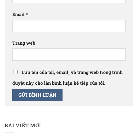
Email
*
Trang web
Lưu tên của tôi, email, và trang web trong trình
duyệt này cho lần bình luận kế tiếp của tôi.
BÀI VIẾT MỚI