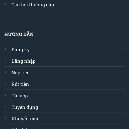
Câu hỏi thường gặp
HƯỚNG DẪN
Đăng ký
Đăng nhập
Nạp tiền
Rút tiền
Tải app
Tuyển dụng
Khuyến mãi