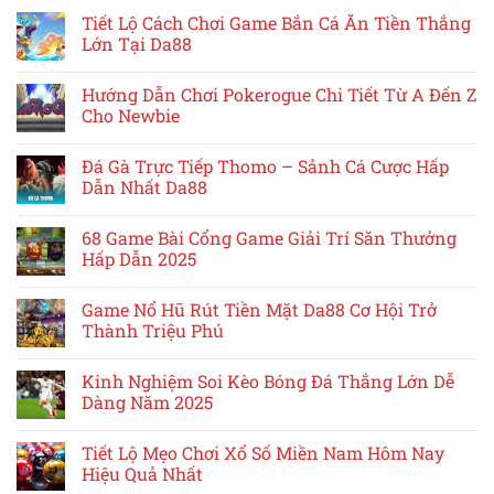
Tiết Lộ Cách Chơi Game Bắn Cá Ăn Tiền Thắng
Lớn Tại Da88
Không
có
Hướng Dẫn Chơi Pokerogue Chi Tiết Từ A Đến Z
bình
luận
Cho Newbie
ở
Tiết
Không
Lộ
có
Đá Gà Trực Tiếp Thomo – Sảnh Cá Cược Hấp
Cách
bình
Chơi
luận
Dẫn Nhất Da88
Game
ở
Bắn
Hướng
Không
Cá
Dẫn
có
68 Game Bài Cổng Game Giải Trí Săn Thưởng
Ăn
Chơi
bình
Tiền
Pokerogue
luận
Hấp Dẫn 2025
Thắng
Chi
ở
Lớn
Tiết
Đá
Không
Tại
Từ
Gà
có
Game Nổ Hũ Rút Tiền Mặt Da88 Cơ Hội Trở
Da88
A
Trực
bình
Đến
Tiếp
luận
Thành Triệu Phú
Z
Thomo
ở
Cho
–
68
Không
Newbie
Sảnh
Game
có
Kinh Nghiệm Soi Kèo Bóng Đá Thắng Lớn Dễ
Cá
Bài
bình
Cược
Cổng
luận
Dàng Năm 2025
Hấp
Game
ở
Dẫn
Giải
Game
Không
Nhất
Trí
Nổ
có
Tiết Lộ Mẹo Chơi Xổ Số Miền Nam Hôm Nay
Da88
Săn
Hũ
bình
Thưởng
Rút
luận
Hiệu Quả Nhất
Hấp
Tiền
ở