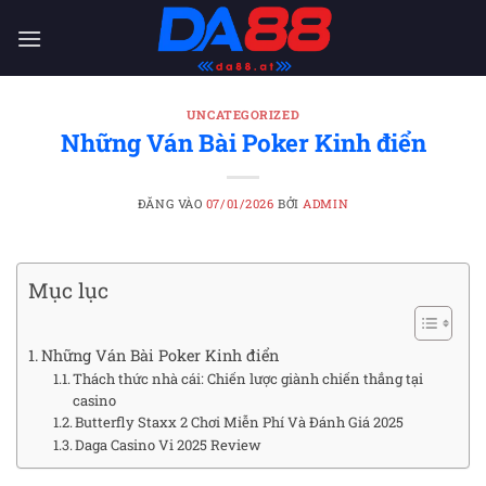
Bỏ
qua
nội
dung
UNCATEGORIZED
Những Ván Bài Poker Kinh điển
ĐĂNG VÀO
07/01/2026
BỞI
ADMIN
Mục lục
Những Ván Bài Poker Kinh điển
Thách thức nhà cái: Chiến lược giành chiến thắng tại
casino
Butterfly Staxx 2 Chơi Miễn Phí Và Đánh Giá 2025
Daga Casino Vi 2025 Review