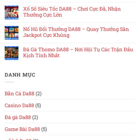
Dẫn
Mặt
Kinh
Không
2025
Da88
Nghiệm
có
Xổ Số Siêu Tốc DA88 – Chơi Cực Đã, Nhận
Cơ
Soi
bình
Hội
Kèo
luận
Thưởng Cực Lớn
Trở
Bóng
ở
Thành
Đá
Tiết
Không
Triệu
Thắng
Lộ
có
Nổ Hũ Đổi Thưởng DA88 – Quay Thưởng Săn
Phú
Lớn
Mẹo
bình
Dễ
Chơi
luận
Jackpot Cực Khủng
Dàng
Xổ
ở
Năm
Số
Xổ
Không
2025
Miền
Số
có
Đá Gà Thomo DA88 – Nơi Hội Tụ Các Trận Đấu
Nam
Siêu
bình
Hôm
Tốc
luận
Kịch Tính Nhất
Nay
DA88
ở
Hiệu
–
Nổ
Không
Quả
Chơi
Hũ
có
Nhất
Cực
Đổi
bình
DANH MỤC
Đã,
Thưởng
luận
Nhận
DA88
ở
Thưởng
–
Đá
Cực
Quay
Gà
Lớn
Thưởng
Thomo
Bắn Cá Da88
(2)
Săn
DA88
Jackpot
–
Cực
Nơi
Casino Da88
(5)
Khủng
Hội
Tụ
Các
Đá gà Da88
(2)
Trận
Đấu
Kịch
Game Bài Da88
(5)
Tính
Nhất