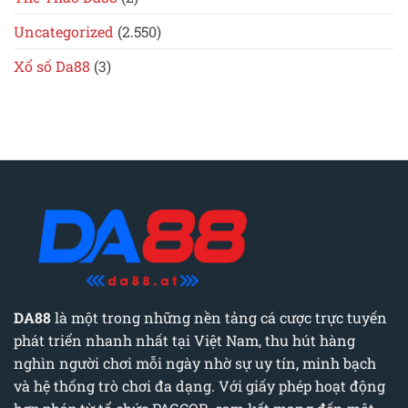
Uncategorized
(2.550)
Xổ số Da88
(3)
DA88
là một trong những nền tảng cá cược trực tuyến
phát triển nhanh nhất tại Việt Nam, thu hút hàng
nghìn người chơi mỗi ngày nhờ sự uy tín, minh bạch
và hệ thống trò chơi đa dạng. Với giấy phép hoạt động