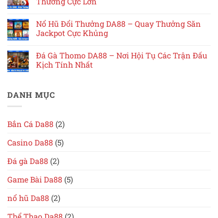
Thưởng Cực Lớn
Trở
Bóng
ở
Thành
Đá
Tiết
Không
Triệu
Thắng
Lộ
có
Nổ Hũ Đổi Thưởng DA88 – Quay Thưởng Săn
Phú
Lớn
Mẹo
bình
Dễ
Chơi
luận
Jackpot Cực Khủng
Dàng
Xổ
ở
Năm
Số
Xổ
Không
2025
Miền
Số
có
Đá Gà Thomo DA88 – Nơi Hội Tụ Các Trận Đấu
Nam
Siêu
bình
Hôm
Tốc
luận
Kịch Tính Nhất
Nay
DA88
ở
Hiệu
–
Nổ
Không
Quả
Chơi
Hũ
có
Nhất
Cực
Đổi
bình
DANH MỤC
Đã,
Thưởng
luận
Nhận
DA88
ở
Thưởng
–
Đá
Cực
Quay
Gà
Lớn
Thưởng
Thomo
Bắn Cá Da88
(2)
Săn
DA88
Jackpot
–
Cực
Nơi
Casino Da88
(5)
Khủng
Hội
Tụ
Các
Đá gà Da88
(2)
Trận
Đấu
Kịch
Game Bài Da88
(5)
Tính
Nhất
nổ hũ Da88
(2)
Thể Thao Da88
(2)