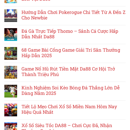
Không
có
Hướng Dẫn Chơi Pokerogue Chi Tiết Từ A Đến Z
bình
luận
Cho Newbie
ở
Tiết
Không
Lộ
có
Đá Gà Trực Tiếp Thomo – Sảnh Cá Cược Hấp
Cách
bình
Chơi
luận
Dẫn Nhất Da88
Game
ở
Bắn
Hướng
Không
Cá
Dẫn
có
68 Game Bài Cổng Game Giải Trí Săn Thưởng
Ăn
Chơi
bình
Tiền
Pokerogue
luận
Hấp Dẫn 2025
Thắng
Chi
ở
Lớn
Tiết
Đá
Không
Tại
Từ
Gà
có
Game Nổ Hũ Rút Tiền Mặt Da88 Cơ Hội Trở
Da88
A
Trực
bình
Đến
Tiếp
luận
Thành Triệu Phú
Z
Thomo
ở
Cho
–
68
Không
Newbie
Sảnh
Game
có
Kinh Nghiệm Soi Kèo Bóng Đá Thắng Lớn Dễ
Cá
Bài
bình
Cược
Cổng
luận
Dàng Năm 2025
Hấp
Game
ở
Dẫn
Giải
Game
Không
Nhất
Trí
Nổ
có
Tiết Lộ Mẹo Chơi Xổ Số Miền Nam Hôm Nay
Da88
Săn
Hũ
bình
Thưởng
Rút
luận
Hiệu Quả Nhất
Hấp
Tiền
ở
Dẫn
Mặt
Kinh
Không
2025
Da88
Nghiệm
có
Xổ Số Siêu Tốc DA88 – Chơi Cực Đã, Nhận
Cơ
Soi
bình
Hội
Kèo
luận