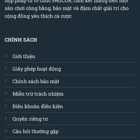
hợp pháp từ tổ chức PAGCOR, cam kết mang đến một
sân chơi công bằng, bảo mật và đậm chất giải trí cho
cộng đồng yêu thích cá cược.
CHÍNH SÁCH
Giới thiệu
Giấy phép hoạt động
Chính sách bảo mật
Miễn trừ trách nhiệm
Điều khoản điều kiện
Quyền riêng tư
Câu hỏi thường gặp