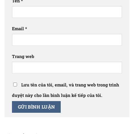
Tên
*
Email
*
Trang web
Lưu tên của tôi, email, và trang web trong trình
duyệt này cho lần bình luận kế tiếp của tôi.