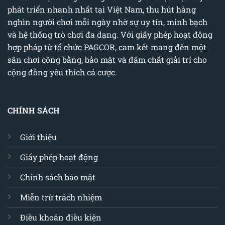
phát triển nhanh nhất tại Việt Nam, thu hút hàng
nghìn người chơi mỗi ngày nhờ sự uy tín, minh bạch
và hệ thống trò chơi đa dạng. Với giấy phép hoạt động
hợp pháp từ tổ chức PAGCOR, cam kết mang đến một
sân chơi công bằng, bảo mật và đậm chất giải trí cho
cộng đồng yêu thích cá cược.
CHÍNH SÁCH
Giới thiệu
Giấy phép hoạt động
Chính sách bảo mật
Miễn trừ trách nhiệm
Điều khoản điều kiện