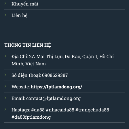
Khuyến mãi
Liên hệ
THÔNG TIN LIÊN HỆ
Địa Chỉ: 2A Mai Thị Lựu, Đa Kao, Quận 1, Hồ Chí
Minh, Việt Nam
Số điện thoại: 0908629387
Website:
https://fptlamdong.org/
Email:
contact@fptlamdong.org
Hastags: #da88 #nhacaida88 #trangchuda88
#da88fptlamdong