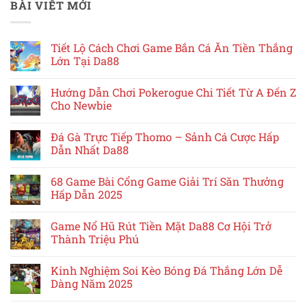
BÀI VIẾT MỚI
Tiết Lộ Cách Chơi Game Bắn Cá Ăn Tiền Thắng
Lớn Tại Da88
Không
có
Hướng Dẫn Chơi Pokerogue Chi Tiết Từ A Đến Z
bình
luận
Cho Newbie
ở
Tiết
Không
Lộ
có
Đá Gà Trực Tiếp Thomo – Sảnh Cá Cược Hấp
Cách
bình
Chơi
luận
Dẫn Nhất Da88
Game
ở
Bắn
Hướng
Không
Cá
Dẫn
có
68 Game Bài Cổng Game Giải Trí Săn Thưởng
Ăn
Chơi
bình
Tiền
Pokerogue
luận
Hấp Dẫn 2025
Thắng
Chi
ở
Lớn
Tiết
Đá
Không
Tại
Từ
Gà
có
Game Nổ Hũ Rút Tiền Mặt Da88 Cơ Hội Trở
Da88
A
Trực
bình
Đến
Tiếp
luận
Thành Triệu Phú
Z
Thomo
ở
Cho
–
68
Không
Newbie
Sảnh
Game
có
Kinh Nghiệm Soi Kèo Bóng Đá Thắng Lớn Dễ
Cá
Bài
bình
Cược
Cổng
luận
Dàng Năm 2025
Hấp
Game
ở
Dẫn
Giải
Game
Không
Nhất
Trí
Nổ
có