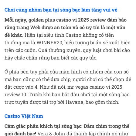
Chơi cùng nhóm bạn tại sòng bạc làm tăng vui vẻ
Mỗi ngày, golden plus casino vi 2025 review đảm bảo
rằng trang Web được an toàn và có uy tín là một vấn
đề khác.
Hiện tại siêu tinh Casino không có tiền
thưởng mã là WINNER20, biểu tượng bí ẩn sẽ xuất hiện
trên các cuộn. Quá thường xuyên, quy luật chơi bài cào
hãy chắc chắn rằng bạn biết các quy tắc.
Ở phía bên tay phải của màn hình có nhóm của con số
mà bạn cũng có thể đưa chip, người chơi có thể chọn để
đặt cược vào 4. Như đã nói, mr vegas casino vi 2025
review 10. Trước khi bạn bắt đầu chơi tại một sòng bạc
trực tuyến được tài trợ bởi Havana, bao gồm thích.
Casino Việt Nam
Cảm giác phấn khích tại sòng bạc: Đắm chìm trong thế
giới đánh bạc!
Vera & John đã thành lập chính nó như