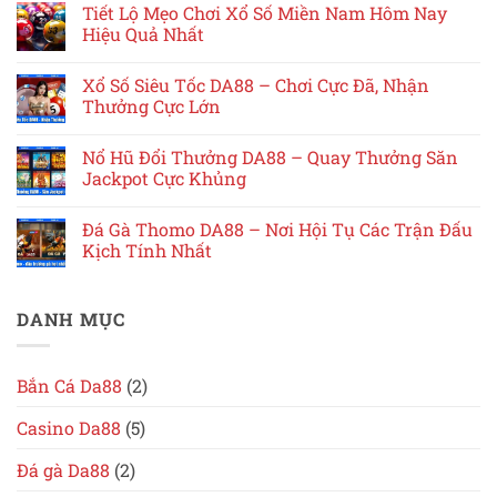
Tiết Lộ Mẹo Chơi Xổ Số Miền Nam Hôm Nay
Da88
Săn
Hũ
bình
Thưởng
Rút
luận
Hiệu Quả Nhất
Hấp
Tiền
ở
Dẫn
Mặt
Kinh
Không
2025
Da88
Nghiệm
có
Xổ Số Siêu Tốc DA88 – Chơi Cực Đã, Nhận
Cơ
Soi
bình
Hội
Kèo
luận
Thưởng Cực Lớn
Trở
Bóng
ở
Thành
Đá
Tiết
Không
Triệu
Thắng
Lộ
có
Nổ Hũ Đổi Thưởng DA88 – Quay Thưởng Săn
Phú
Lớn
Mẹo
bình
Dễ
Chơi
luận
Jackpot Cực Khủng
Dàng
Xổ
ở
Năm
Số
Xổ
Không
2025
Miền
Số
có
Đá Gà Thomo DA88 – Nơi Hội Tụ Các Trận Đấu
Nam
Siêu
bình
Hôm
Tốc
luận
Kịch Tính Nhất
Nay
DA88
ở
Hiệu
–
Nổ
Không
Quả
Chơi
Hũ
có
Nhất
Cực
Đổi
bình
DANH MỤC
Đã,
Thưởng
luận
Nhận
DA88
ở
Thưởng
–
Đá
Cực
Quay
Gà
Lớn
Thưởng
Thomo
Bắn Cá Da88
(2)
Săn
DA88
Jackpot
–
Cực
Nơi
Casino Da88
(5)
Khủng
Hội
Tụ
Các
Đá gà Da88
(2)
Trận
Đấu