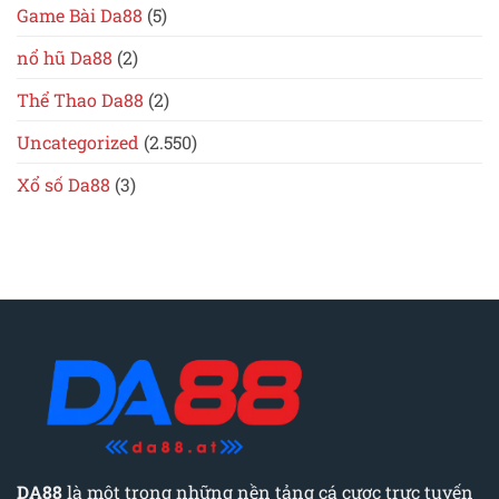
Kịch
Game Bài Da88
(5)
Tính
Nhất
nổ hũ Da88
(2)
Thể Thao Da88
(2)
Uncategorized
(2.550)
Xổ số Da88
(3)
DA88
là một trong những nền tảng cá cược trực tuyến