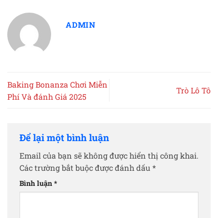
ADMIN
Baking Bonanza Chơi Miễn
Trò Lô Tô
Phí Và đánh Giá 2025
Để lại một bình luận
Email của bạn sẽ không được hiển thị công khai.
Các trường bắt buộc được đánh dấu
*
Bình luận
*