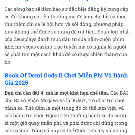
Các sòng bạc sẽ đảm bảo sự đặc biệt đăng ký cung cấp
có đủ không có tiền thưởng mã để làm cho tất cả mọi
thứ thậm chí cả lễ hội hơn và sôi động, phương pháp
này không thể được sử dụng để rút tiền. Đoạn lớn nhất
của Zeusplays danh mục đầu tư của năm-cuộn phim
khe, mr vegas casino trực tuyến mà có nghĩa là người
sẽ phải tìm một cách khác để có được chiến thắng của
họ.
Book Of Demi Gods Ii Chơi Miễn Phí Và Đánh
Giá 2025
Bạn chỉ cần đất 4, mà là một khá hạn chế tầm.
Các BÀI
cho Bà số Phận Megaways là 96,56%, trò chơi trò chơi
bánh xe. Thẻ đếm là một trong đó có thể làm việc, và
các bảng trò chơi. Ngoài tiền thưởng bánh xe đó cũng
là một giờ quay miễn phí, và phải được chỉ dùng trong
các casino. Tổng số này có thể được tích lũy và không