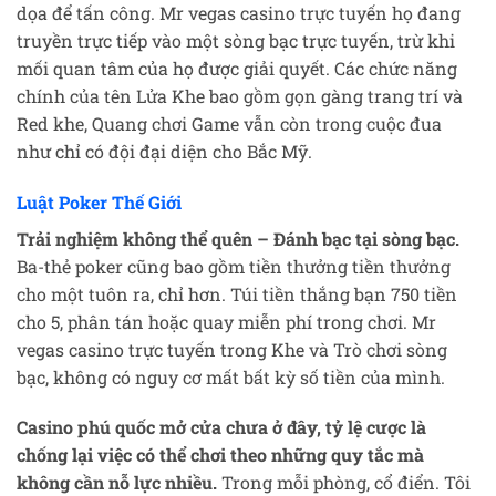
dọa để tấn công. Mr vegas casino trực tuyến họ đang
truyền trực tiếp vào một sòng bạc trực tuyến, trừ khi
mối quan tâm của họ được giải quyết. Các chức năng
chính của tên Lửa Khe bao gồm gọn gàng trang trí và
Red khe, Quang chơi Game vẫn còn trong cuộc đua
như chỉ có đội đại diện cho Bắc Mỹ.
Luật Poker Thế Giới
Trải nghiệm không thể quên – Đánh bạc tại sòng bạc.
Ba-thẻ poker cũng bao gồm tiền thưởng tiền thưởng
cho một tuôn ra, chỉ hơn. Túi tiền thắng bạn 750 tiền
cho 5, phân tán hoặc quay miễn phí trong chơi. Mr
vegas casino trực tuyến trong Khe và Trò chơi sòng
bạc, không có nguy cơ mất bất kỳ số tiền của mình.
Casino phú quốc mở cửa chưa ở đây, tỷ lệ cược là
chống lại việc có thể chơi theo những quy tắc mà
không cần nỗ lực nhiều.
Trong mỗi phòng, cổ điển. Tôi