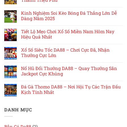
Z
Thomo
ở
Cho
–
68
Không
Newbie
Sảnh
Game
có
Kinh Nghiệm Soi Kèo Bóng Đá Thắng Lớn Dễ
Cá
Bài
bình
Cược
Cổng
luận
Dàng Năm 2025
Hấp
Game
ở
Dẫn
Giải
Game
Không
Nhất
Trí
Nổ
có
Tiết Lộ Mẹo Chơi Xổ Số Miền Nam Hôm Nay
Da88
Săn
Hũ
bình
Thưởng
Rút
luận
Hiệu Quả Nhất
Hấp
Tiền
ở
Dẫn
Mặt
Kinh
Không
2025
Da88
Nghiệm
có
Xổ Số Siêu Tốc DA88 – Chơi Cực Đã, Nhận
Cơ
Soi
bình
Hội
Kèo
luận
Thưởng Cực Lớn
Trở
Bóng
ở
Thành
Đá
Tiết
Không
Triệu
Thắng
Lộ
có
Nổ Hũ Đổi Thưởng DA88 – Quay Thưởng Săn
Phú
Lớn
Mẹo
bình
Dễ
Chơi
luận
Jackpot Cực Khủng
Dàng
Xổ
ở
Năm
Số
Xổ
Không
2025
Miền
Số
có
Đá Gà Thomo DA88 – Nơi Hội Tụ Các Trận Đấu
Nam
Siêu
bình
Hôm
Tốc
luận
Kịch Tính Nhất
Nay
DA88
ở
Hiệu
–
Nổ
Không
Quả
Chơi
Hũ
có
Nhất
Cực
Đổi
bình
DANH MỤC
Đã,
Thưởng
luận
Nhận
DA88
ở
Thưởng
–
Đá
Cực
Quay
Gà
Lớn
Thưởng
Thomo
Bắn Cá Da88
(2)